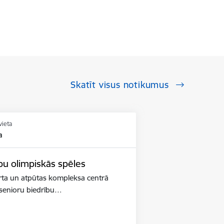
Skatīt visus notikumus
vieta
a
bu olimpiskās spēles
orta un atpūtas kompleksa centrā
 senioru biedrību…