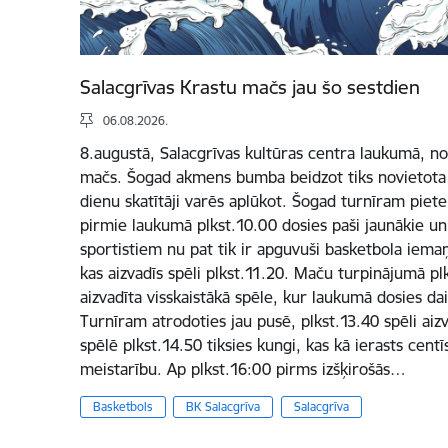
Salacgrīvas Krastu mačs jau šo sestdien
06.08.2026.
8.augustā, Salacgrīvas kultūras centra laukumā, not
mačs. Šogad akmens bumba beidzot tiks novietota Sa
dienu skatītāji varēs aplūkot. Šogad turnīram pietei
pirmie laukumā plkst.10.00 dosies paši jaunākie un 
sportistiem nu pat tik ir apguvuši basketbola iema
kas aizvadīs spēli plkst.11.20. Maču turpinājumā plk
aizvadīta visskaistākā spēle, kur laukumā dosies d
Turnīram atrodoties jau pusē, plkst.13.40 spēli aizva
spēlē plkst.14.50 tiksies kungi, kas kā ierasts centī
meistarību. Ap plkst.16:00 pirms izšķirošās…
Basketbols
BK Salacgrīva
Salacgrīva