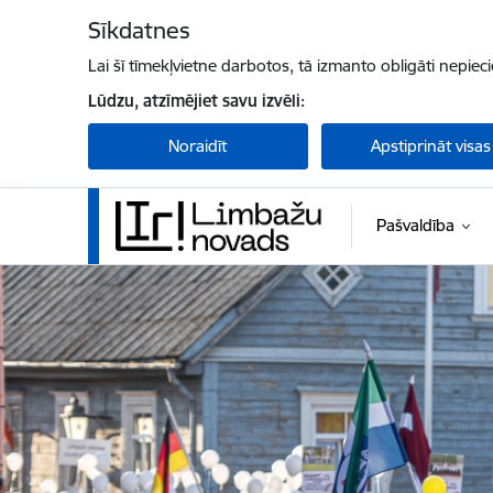
Pāriet uz lapas saturu
Sīkdatnes
Lai šī tīmekļvietne darbotos, tā izmanto obligāti nepiec
Lūdzu, atzīmējiet savu izvēli:
Noraidīt
Apstiprināt visas
Pašvaldība
Limbažu novada pašvaldība