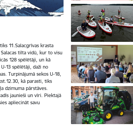
iks 11.Salacgrīvas krasta
lacas tilta vidū, kur to visu
cās 128 spēlētāji, un kā
U-13 spēlētāji, daži no
ņas. Turpinājumā sekos U-18,
st.12.30, kā parasti, tiks
aiļa dzimuma pārstāves.
dīs jaunieši un vīri. Piektajā
sies apliecināt savu