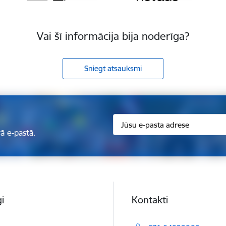
Vai šī informācija bija noderīga?
Sniegt atsauksmi
ā e-pastā.
i
Kontakti