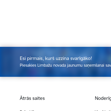
Esi pirmais, kurš uzzina svarīgāko!
Piesakies Limbažu novada jaunumu saņemšanai sav
Kājene
Ātrās saites
Noderīg