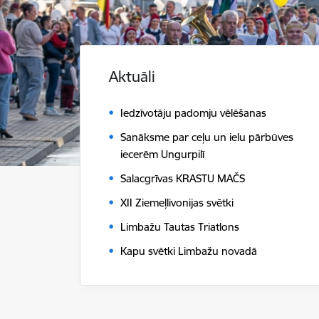
Aktuāli
Iedzīvotāju padomju vēlēšanas
Sanāksme par ceļu un ielu pārbūves
iecerēm Ungurpilī
Salacgrīvas KRASTU MAČS
XII Ziemeļlivonijas svētki
Limbažu Tautas Triatlons
Kapu svētki Limbažu novadā