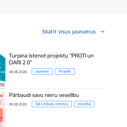
Skatīt visus jaunumus
Turpina īstenot projektu “PROTI un
DARI 2.0”
Jaunatne
Projekti
06.08.2026.
Pārbaudi savu nieru veselību
SIA Limbažu slimnīca
Veselība
06.08.2026.