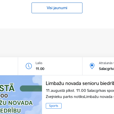
Visi jaunumi
Laiks
Atrašanās 
11.00
Salacgrīv
Limbažu novada senioru biedrī
11.augustā plkst. 11.00 Salacgrīvas sp
Zvejnieku parks notiksLimbažu novada
Sports