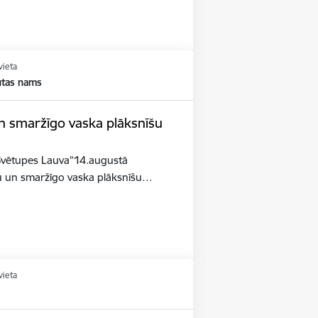
vieta
utas nams
n smaržīgo vaska plāksnīšu
Svētupes Lauva”14.augustā
u un smaržīgo vaska plāksnīšu…
vieta