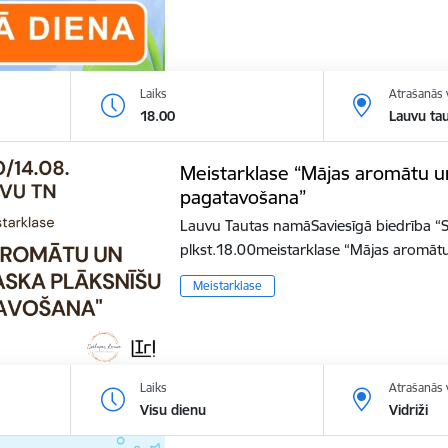
Laiks
Atrašanās 
18.00
Lauvu ta
Meistarklase “Mājas aromātu u
pagatavošana”
Lauvu Tautas namāSaviesīgā biedrība “
plkst.18.00meistarklase “Mājas aromāt
Meistarklase
Laiks
Atrašanās 
Visu dienu
Vidriži