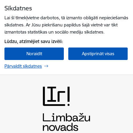
Pāriet uz lapas saturu
Sīkdatnes
Spied
lai meklētu
Enter
Lai šī tīmekļvietne darbotos, tā izmanto obligāti nepieciešamās
sīkdatnes. Ar Jūsu piekrišanu papildus šajā vietnē var tikt
izmantotas statistikas un sociālo mediju sīkdatnes.
Lūdzu, atzīmējiet savu izvēli:
Noraidīt
Apstiprināt visas
Pārvaldīt sīkdatnes
Limbažu novada pašvaldība