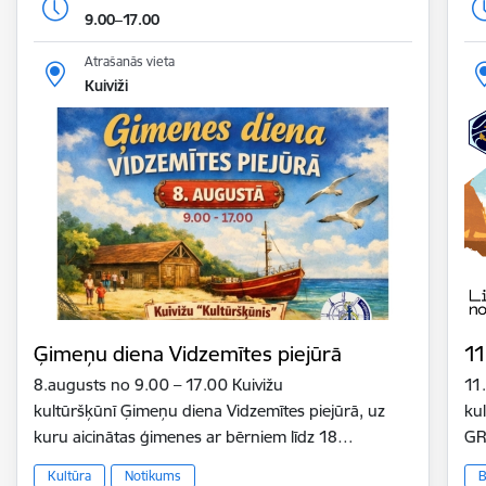
9.00–17.00
Atrašanās vieta
Kuiviži
Ģimeņu diena Vidzemītes piejūrā
11
8.augusts no 9.00 – 17.00 Kuivižu
11
kultūršķūnī Ģimeņu diena Vidzemītes piejūrā, uz
ku
kuru aicinātas ģimenes ar bērniem līdz 18…
GR
Kultūra
Notikums
B