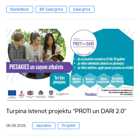
Basketbols
BK Salacgrīva
Salacgrīva
Turpina īstenot projektu “PROTI un DARI 2.0”
06.08.2026.
Jaunatne
Projekti