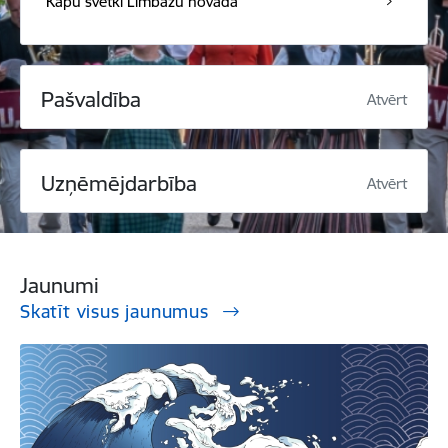
Kapu svētki Limbažu novadā
Pašvaldība
Atvērt
Uzņēmējdarbība
Atvērt
Jaunumi
Skatīt visus jaunumus