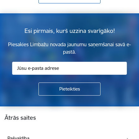
Esi pirmais, kurš uzzina svarīgāko!
Piesakies Limbažu novada jaunumu saņemšanai savā e-
pastā.
Kājene
Ātrās saites
Pašvaldība