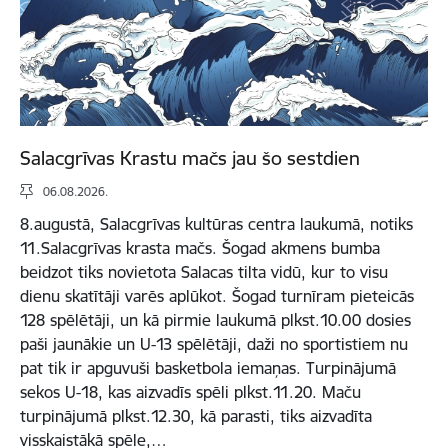
Salacgrīvas Krastu mačs jau šo sestdien
06.08.2026.
8.augustā, Salacgrīvas kultūras centra laukumā, notiks
11.Salacgrīvas krasta mačs. Šogad akmens bumba
beidzot tiks novietota Salacas tilta vidū, kur to visu
dienu skatītāji varēs aplūkot. Šogad turnīram pieteicās
128 spēlētāji, un kā pirmie laukumā plkst.10.00 dosies
paši jaunākie un U-13 spēlētāji, daži no sportistiem nu
pat tik ir apguvuši basketbola iemaņas. Turpinājumā
sekos U-18, kas aizvadīs spēli plkst.11.20. Maču
turpinājumā plkst.12.30, kā parasti, tiks aizvadīta
visskaistākā spēle,…