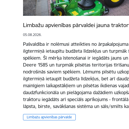
Limbažu apvienības pārvaldei jauna trakto
05.08.2026.
Pašvaldība ir nolēmusi atteikties no ārpakalpojuma 
ilgtermiņā ietaupītu budžeta līdzekļus un turpmāk 
spēkiem. Šī mērķa īstenošanai ir iegādāts jauns u
Deere 1585 un turpmāk pilsētas teritorijas tīrīšan
nodrošinās saviem spēkiem. Lēmums pilsētu uzkopt
ilgtermiņā ietaupīt budžeta līdzekļus, bet arī daud
mainīgiem laikapstākļiem un pilsētas ikdienas vajad
daudzfunkcionāla un pielāgojama dažādiem uzkopš
traktoru iegādāts arī speciāls aprīkojums - frontāl
lāpsta, birste, savākšanas sistēma un sāls/smilts ka
Limbažu apvienības pārvalde