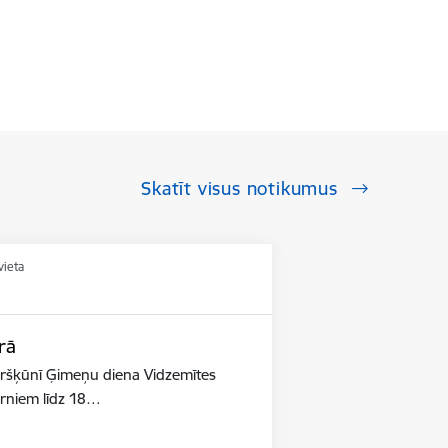
Skatīt visus notikumus
vieta
rā
ūršķūnī Ģimeņu diena Vidzemītes
ērniem līdz 18…