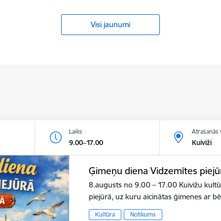
Visi jaunumi
Laiks
Atrašanās 
9.00–17.00
Kuiviži
Ģimeņu diena Vidzemītes piejū
8.augusts no 9.00 – 17.00 Kuivižu kult
piejūrā, uz kuru aicinātas ģimenes ar b
Kultūra
Notikums