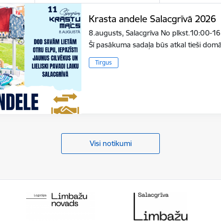
Krasta andele Salacgrīvā 2026
8.augusts, Salacgrīva No plkst.10:00-16
Šī pasākuma sadaļa būs atkal tieši do
Tirgus
Visi notikumi