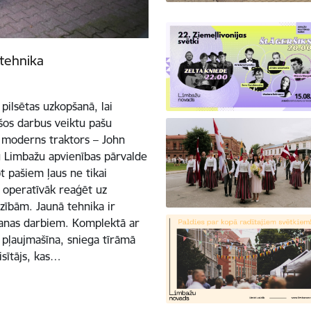
rtehnika
pilsētas uzkopšanā, lai
šos darbus veiktu pašu
n moderns traktors – John
u Limbažu apvienības pārvalde
 pašiem ļaus ne tikai
z operatīvāk reaģēt uz
zībām. Jaunā tehnika ir
anas darbiem. Komplektā ar
ā pļaujmašīna, sniega tīrāmā
isītājs, kas…