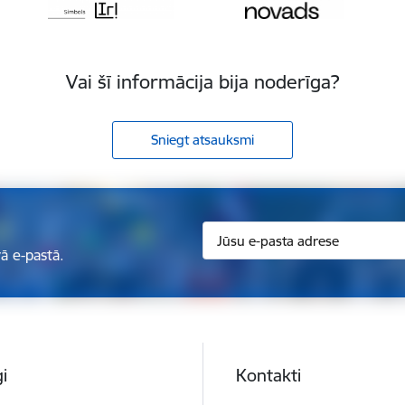
Vai šī informācija bija noderīga?
Sniegt atsauksmi
ā e-pastā.
i
Kontakti