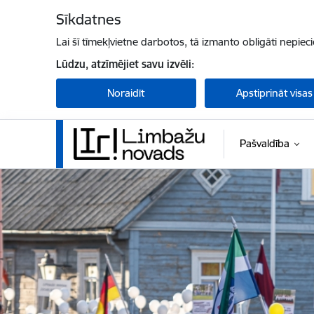
Pāriet uz lapas saturu
Sīkdatnes
Lai šī tīmekļvietne darbotos, tā izmanto obligāti nepiec
Lūdzu, atzīmējiet savu izvēli:
Noraidīt
Apstiprināt visas
Pašvaldība
Limbažu novada pašvaldība