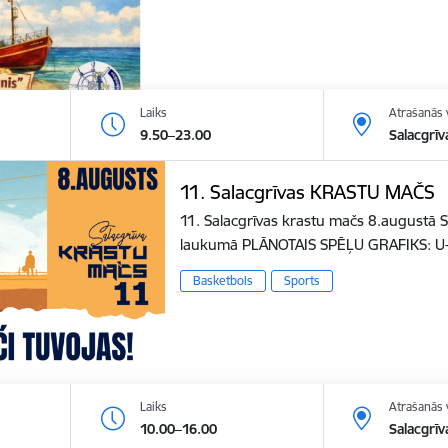
Laiks
Atrašanās 
9.50–23.00
Salacgrīv
11. Salacgrīvas KRASTU MAČS
11. Salacgrīvas krastu mačs 8.augustā S
laukumā PLĀNOTAIS SPĒĻU GRAFIKS: U
Basketbols
Sports
Laiks
Atrašanās 
10.00–16.00
Salacgrīv