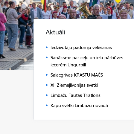
Aktuāli
Iedzīvotāju padomju vēlēšanas
Sanāksme par ceļu un ielu pārbūves
iecerēm Ungurpilī
Salacgrīvas KRASTU MAČS
XII Ziemeļlivonijas svētki
Limbažu Tautas Triatlons
Kapu svētki Limbažu novadā