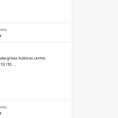
vieta
a
alacgrīvas kultūras centra
-13 (10…
vieta
a