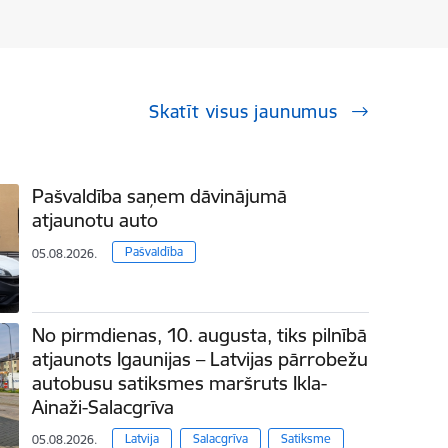
Skatīt visus jaunumus
Pašvaldība saņem dāvinājumā
atjaunotu auto
Pašvaldība
05.08.2026.
No pirmdienas, 10. augusta, tiks pilnībā
atjaunots Igaunijas – Latvijas pārrobežu
autobusu satiksmes maršruts Ikla-
Ainaži-Salacgrīva
Latvija
Salacgrīva
Satiksme
05.08.2026.