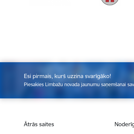
Esi pirmais, kurš uzzina svarīgāko!
Piesakies Limbažu novada jaunumu saņemšanai sav
Kājene
Ātrās saites
Noderīg