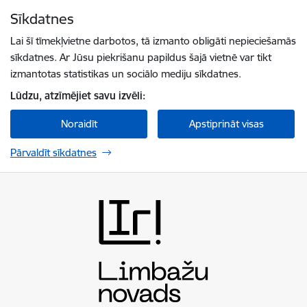
Pāriet uz lapas saturu
Sīkdatnes
Spied
lai meklētu
Enter
Lai šī tīmekļvietne darbotos, tā izmanto obligāti nepieciešamās
sīkdatnes. Ar Jūsu piekrišanu papildus šajā vietnē var tikt
izmantotas statistikas un sociālo mediju sīkdatnes.
Lūdzu, atzīmējiet savu izvēli:
Noraidīt
Apstiprināt visas
Pārvaldīt sīkdatnes
Limbažu novada pašvaldība