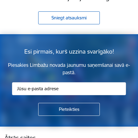
Sniegt atsauksmi
Esi pirmais, kurš uzzina svarīgāko!
Piesakies Limbažu novada jaunumu saņemšanai savā e-
pastā.
Kājene
Ātrās saites