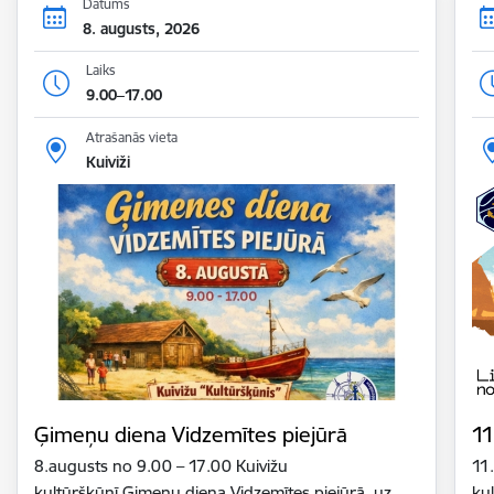
Datums
8. augusts, 2026
Laiks
9.00–17.00
Atrašanās vieta
Kuiviži
Ģimeņu diena Vidzemītes piejūrā
11
8.augusts no 9.00 – 17.00 Kuivižu
11
kultūršķūnī Ģimeņu diena Vidzemītes piejūrā, uz
ku