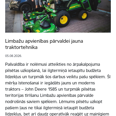
Limbažu apvienības pārvaldei jauna
traktortehnika
05.08.2026.
Pašvaldība ir nolēmusi atteikties no ārpakalpojuma
pilsētas uzkopšanā, lai ilgtermiņā ietaupītu budžeta
līdzekļus un turpmāk šos darbus veiktu pašu spēkiem. Šī
mērķa īstenošanai ir iegādāts jauns un moderns
traktors – John Deere 1585 un turpmāk pilsētas
teritorijas tīrīšanu Limbažu apvienības pārvalde
nodrošinās saviem spēkiem. Lēmums pilsētu uzkopt
pašiem ļaus ne tikai ilgtermiņā ietaupīt budžeta
līdzekļus, bet arī daudz operatīvāk reaģēt uz mainīgiem