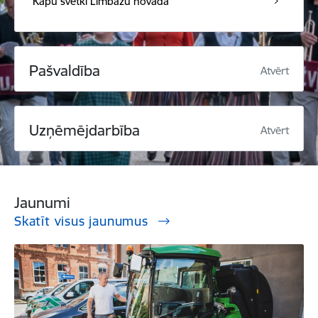
Kapu svētki Limbažu novadā
Pašvaldība
Atvērt
Uzņēmējdarbība
Atvērt
Jaunumi
Skatīt visus jaunumus