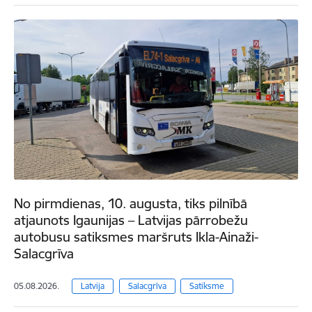
No pirmdienas, 10. augusta, tiks pilnībā
atjaunots Igaunijas – Latvijas pārrobežu
autobusu satiksmes maršruts Ikla-Ainaži-
Salacgrīva
05.08.2026.
Latvija
Salacgrīva
Satiksme