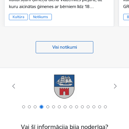
kuru aicinātas ģimenes ar bērniem līdz 18…
GR
Kultūra
Notikums
B
Visi notikumi
Vai šī informācija bija noderīga?