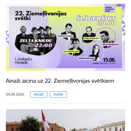
Ainaži aicina uz 22. Ziemeļlivonijas svētkiem
04.08.2026.
Ainaži
Svētki