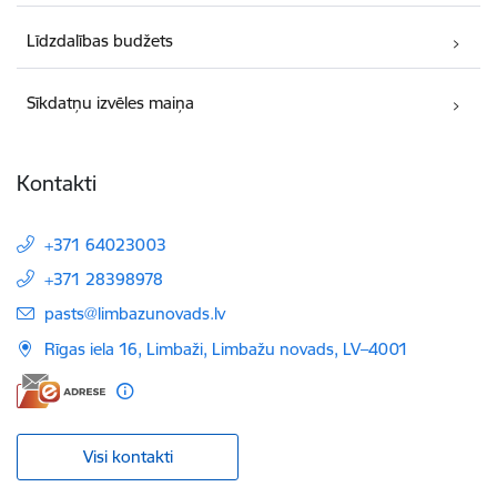
Līdzdalības budžets
Sīkdatņu izvēles maiņa
Kontakti
+371 64023003
+371 28398978
E-pasts:
pasts@limbazunovads.lv
Rīgas iela 16, Limbaži, Limbažu novads, LV–4001
Visi kontakti