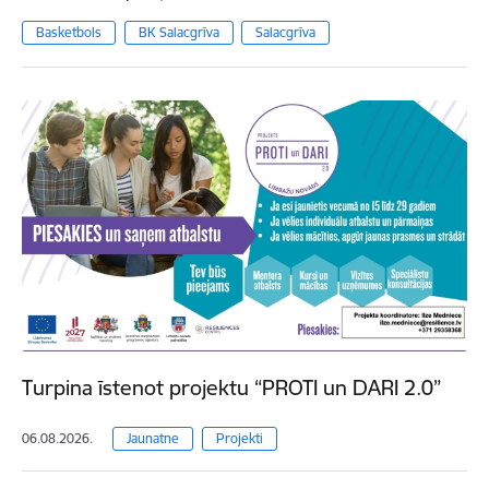
Basketbols
BK Salacgrīva
Salacgrīva
Turpina īstenot projektu “PROTI un DARI 2.0”
06.08.2026.
Jaunatne
Projekti