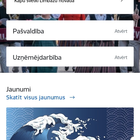
Kapu svētki Limbažu novadā
Pašvaldība
Atvērt
Uzņēmējdarbība
Atvērt
Jaunumi
Skatīt visus jaunumus