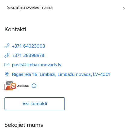
Sīkdatņu izvēles maiņa
Kontakti
+371 64023003
+371 28398978
E-pasts:
pasts@limbazunovads.lv
Rīgas iela 16, Limbaži, Limbažu novads, LV–4001
Visi kontakti
Sekojiet mums