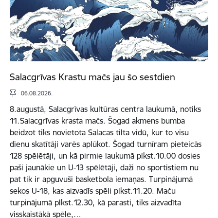
Salacgrīvas Krastu mačs jau šo sestdien
06.08.2026.
8.augustā, Salacgrīvas kultūras centra laukumā, notiks
11.Salacgrīvas krasta mačs. Šogad akmens bumba
beidzot tiks novietota Salacas tilta vidū, kur to visu
dienu skatītāji varēs aplūkot. Šogad turnīram pieteicās
128 spēlētāji, un kā pirmie laukumā plkst.10.00 dosies
paši jaunākie un U-13 spēlētāji, daži no sportistiem nu
pat tik ir apguvuši basketbola iemaņas. Turpinājumā
sekos U-18, kas aizvadīs spēli plkst.11.20. Maču
turpinājumā plkst.12.30, kā parasti, tiks aizvadīta
visskaistākā spēle,…