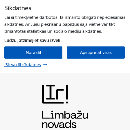
Pāriet uz lapas saturu
Sīkdatnes
Spied
lai meklētu
Enter
Lai šī tīmekļvietne darbotos, tā izmanto obligāti nepieciešamās
sīkdatnes. Ar Jūsu piekrišanu papildus šajā vietnē var tikt
izmantotas statistikas un sociālo mediju sīkdatnes.
Lūdzu, atzīmējiet savu izvēli:
Noraidīt
Apstiprināt visas
Pārvaldīt sīkdatnes
Limbažu novada pašvaldība