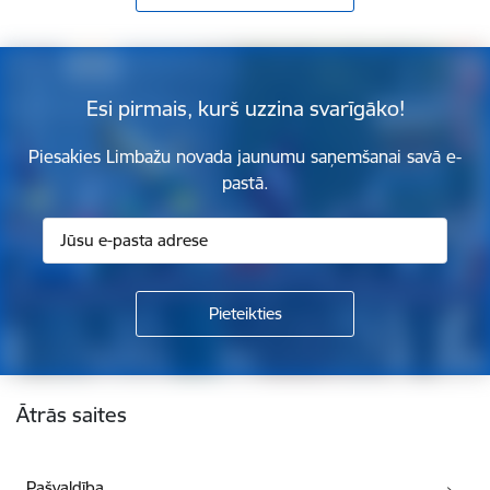
Esi pirmais, kurš uzzina svarīgāko!
Piesakies Limbažu novada jaunumu saņemšanai savā e-
pastā.
Kājene
Ātrās saites
Pašvaldība