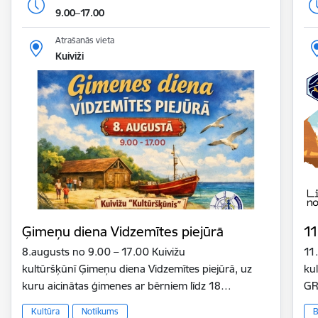
9.00–17.00
Atrašanās vieta
Kuiviži
Ģimeņu diena Vidzemītes piejūrā
11
8.augusts no 9.00 – 17.00 Kuivižu
11
kultūršķūnī Ģimeņu diena Vidzemītes piejūrā, uz
ku
kuru aicinātas ģimenes ar bērniem līdz 18…
GR
Kultūra
Notikums
B