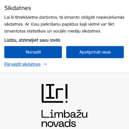
Pāriet uz lapas saturu
Sīkdatnes
Spied
lai meklētu
Enter
Lai šī tīmekļvietne darbotos, tā izmanto obligāti nepieciešamās
sīkdatnes. Ar Jūsu piekrišanu papildus šajā vietnē var tikt
izmantotas statistikas un sociālo mediju sīkdatnes.
Lūdzu, atzīmējiet savu izvēli:
Noraidīt
Apstiprināt visas
Pārvaldīt sīkdatnes
Limbažu novada pašvaldība