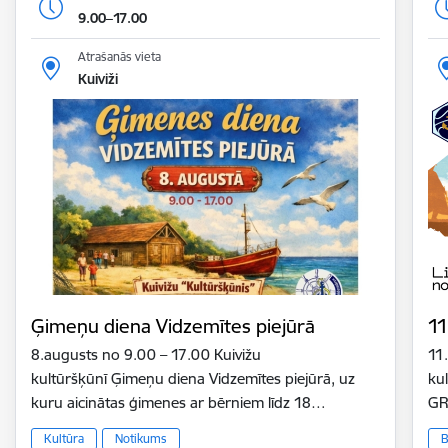
9.00–17.00
Atrašanās vieta
Kuiviži
Ģimeņu diena Vidzemītes piejūrā
11
8.augusts no 9.00 – 17.00 Kuivižu
11
kultūršķūnī Ģimeņu diena Vidzemītes piejūrā, uz
ku
kuru aicinātas ģimenes ar bērniem līdz 18…
GR
Kultūra
Notikums
B