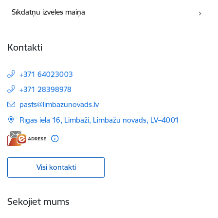
Sīkdatņu izvēles maiņa
Kontakti
+371 64023003
+371 28398978
E-pasts:
pasts@limbazunovads.lv
Rīgas iela 16, Limbaži, Limbažu novads, LV–4001
Visi kontakti
Sekojiet mums