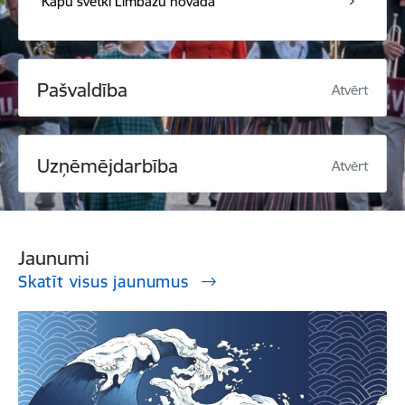
Kapu svētki Limbažu novadā
Pašvaldība
Atvērt
Uzņēmējdarbība
Atvērt
Jaunumi
Skatīt visus jaunumus