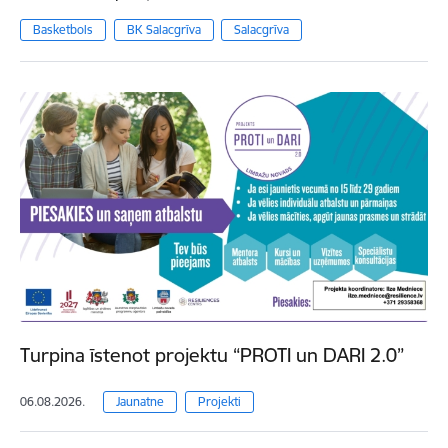
Basketbols
BK Salacgrīva
Salacgrīva
Turpina īstenot projektu “PROTI un DARI 2.0”
06.08.2026.
Jaunatne
Projekti