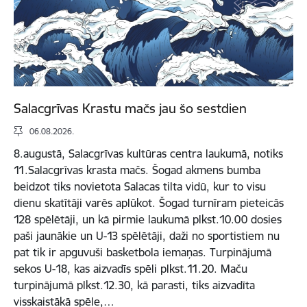
Salacgrīvas Krastu mačs jau šo sestdien
06.08.2026.
8.augustā, Salacgrīvas kultūras centra laukumā, notiks
11.Salacgrīvas krasta mačs. Šogad akmens bumba
beidzot tiks novietota Salacas tilta vidū, kur to visu
dienu skatītāji varēs aplūkot. Šogad turnīram pieteicās
128 spēlētāji, un kā pirmie laukumā plkst.10.00 dosies
paši jaunākie un U-13 spēlētāji, daži no sportistiem nu
pat tik ir apguvuši basketbola iemaņas. Turpinājumā
sekos U-18, kas aizvadīs spēli plkst.11.20. Maču
turpinājumā plkst.12.30, kā parasti, tiks aizvadīta
visskaistākā spēle,…