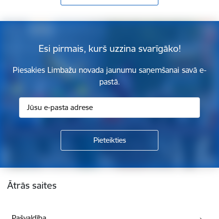
Esi pirmais, kurš uzzina svarīgāko!
Piesakies Limbažu novada jaunumu saņemšanai savā e-
pastā.
Kājene
Ātrās saites
Pašvaldība