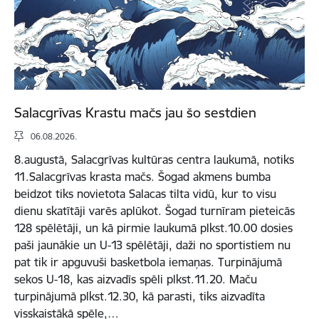
Salacgrīvas Krastu mačs jau šo sestdien
06.08.2026.
8.augustā, Salacgrīvas kultūras centra laukumā, notiks
11.Salacgrīvas krasta mačs. Šogad akmens bumba
beidzot tiks novietota Salacas tilta vidū, kur to visu
dienu skatītāji varēs aplūkot. Šogad turnīram pieteicās
128 spēlētāji, un kā pirmie laukumā plkst.10.00 dosies
paši jaunākie un U-13 spēlētāji, daži no sportistiem nu
pat tik ir apguvuši basketbola iemaņas. Turpinājumā
sekos U-18, kas aizvadīs spēli plkst.11.20. Maču
turpinājumā plkst.12.30, kā parasti, tiks aizvadīta
visskaistākā spēle,…