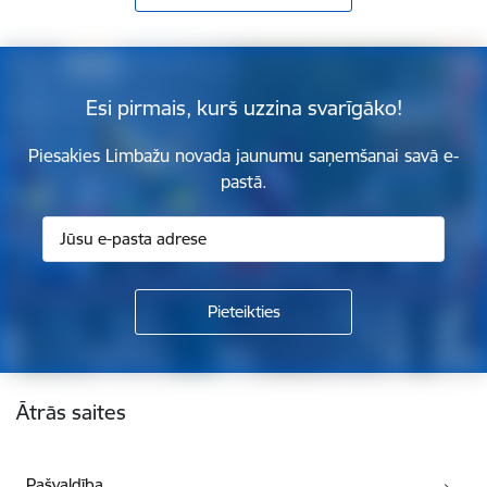
Esi pirmais, kurš uzzina svarīgāko!
Piesakies Limbažu novada jaunumu saņemšanai savā e-
pastā.
Kājene
Ātrās saites
Pašvaldība