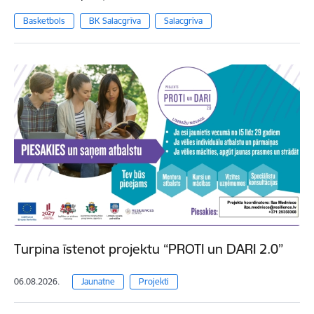
Basketbols
BK Salacgrīva
Salacgrīva
Turpina īstenot projektu “PROTI un DARI 2.0”
06.08.2026.
Jaunatne
Projekti