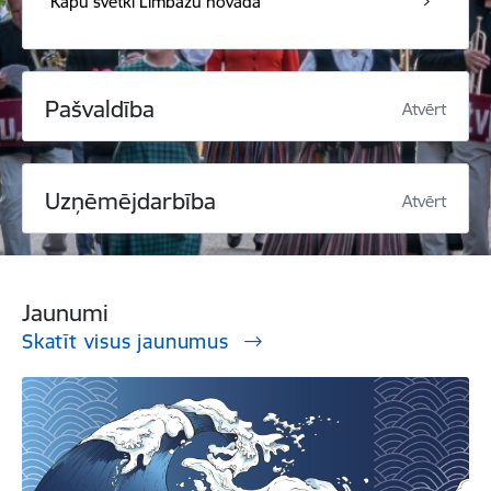
Kapu svētki Limbažu novadā
Pašvaldība
Atvērt
Uzņēmējdarbība
Atvērt
Jaunumi
Skatīt visus jaunumus