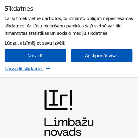
Pāriet uz lapas saturu
Sīkdatnes
Spied
lai meklētu
Enter
Lai šī tīmekļvietne darbotos, tā izmanto obligāti nepieciešamās
sīkdatnes. Ar Jūsu piekrišanu papildus šajā vietnē var tikt
izmantotas statistikas un sociālo mediju sīkdatnes.
Lūdzu, atzīmējiet savu izvēli:
Noraidīt
Apstiprināt visas
Pārvaldīt sīkdatnes
Limbažu novada pašvaldība