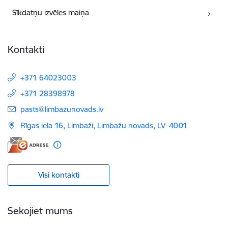
Sīkdatņu izvēles maiņa
Kontakti
+371 64023003
+371 28398978
E-pasts:
pasts@limbazunovads.lv
Rīgas iela 16, Limbaži, Limbažu novads, LV–4001
Visi kontakti
Sekojiet mums