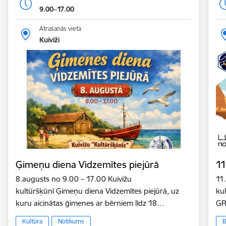
9.00–17.00
Atrašanās vieta
Kuiviži
Ģimeņu diena Vidzemītes piejūrā
11
8.augusts no 9.00 – 17.00 Kuivižu
11
kultūršķūnī Ģimeņu diena Vidzemītes piejūrā, uz
ku
kuru aicinātas ģimenes ar bērniem līdz 18…
GR
Kultūra
Notikums
B