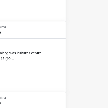
vieta
a
alacgrīvas kultūras centra
-13 (10…
vieta
a