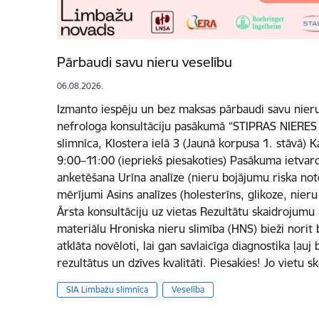
Pārbaudi savu nieru veselību
06.08.2026.
Izmanto iespēju un bez maksas pārbaudi savu nier
nefrologa konsultāciju pasākumā “STIPRAS NIERES
slimnīca, Klostera ielā 3 (Jaunā korpusa 1. stāvā) 
9:00–11:00 (iepriekš piesakoties) Pasākuma ietvaro
anketēšana Urīna analīze (nieru bojājumu riska not
mērījumi Asins analīzes (holesterīns, glikoze, nieru
Ārsta konsultāciju uz vietas Rezultātu skaidrojumu
materiālu Hroniska nieru slimība (HNS) bieži nori
atklāta novēloti, lai gan savlaicīga diagnostika ļauj
rezultātus un dzīves kvalitāti. Piesakies! Jo vietu s
SIA Limbažu slimnīca
Veselība