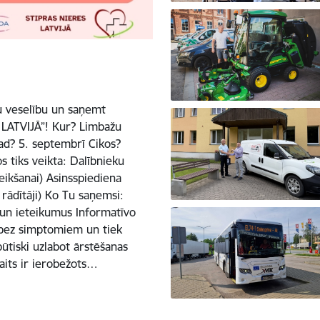
u veselību un saņemt
 LATVIJĀ”! Kur? Limbažu
Kad? 5. septembrī Cikos?
s tiks veikta: Dalībnieku
eikšanai) Asinsspiediena
 rādītāji) Ko Tu saņemsi:
 un ieteikumus Informatīvo
t bez simptomiem un tiek
 būtiski uzlabot ārstēšanas
kaits ir ierobežots…