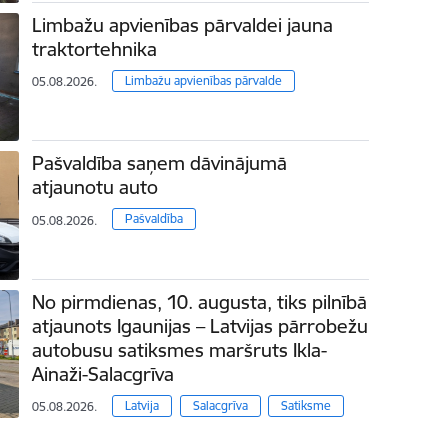
Limbažu apvienības pārvaldei jauna
traktortehnika
Limbažu apvienības pārvalde
05.08.2026.
Pašvaldība saņem dāvinājumā
atjaunotu auto
Pašvaldība
05.08.2026.
No pirmdienas, 10. augusta, tiks pilnībā
atjaunots Igaunijas – Latvijas pārrobežu
autobusu satiksmes maršruts Ikla-
Ainaži-Salacgrīva
Latvija
Salacgrīva
Satiksme
05.08.2026.