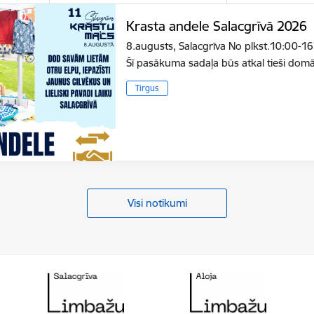
Krasta andele Salacgrīvā 2026
8.augusts, Salacgrīva No plkst.10:00-16
Šī pasākuma sadaļa būs atkal tieši do
Tirgus
Visi notikumi