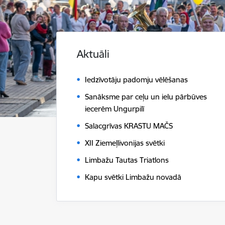
Aktuāli
Iedzīvotāju padomju vēlēšanas
Sanāksme par ceļu un ielu pārbūves
iecerēm Ungurpilī
Salacgrīvas KRASTU MAČS
XII Ziemeļlivonijas svētki
Limbažu Tautas Triatlons
Kapu svētki Limbažu novadā