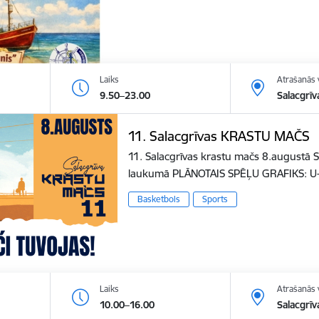
Laiks
Atrašanās 
9.50–23.00
Salacgrīv
11. Salacgrīvas KRASTU MAČS
11. Salacgrīvas krastu mačs 8.augustā S
laukumā PLĀNOTAIS SPĒĻU GRAFIKS: U
Basketbols
Sports
Laiks
Atrašanās 
10.00–16.00
Salacgrīv