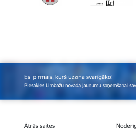
Esi pirmais, kurš uzzina svarīgāko!
Piesakies Limbažu novada jaunumu saņemšanai sav
Kājene
Ātrās saites
Noderīg