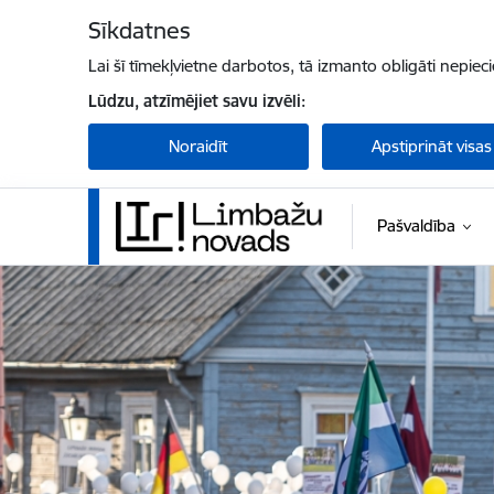
Pāriet uz lapas saturu
Sīkdatnes
Lai šī tīmekļvietne darbotos, tā izmanto obligāti nepiec
Lūdzu, atzīmējiet savu izvēli:
Noraidīt
Apstiprināt visas
Pašvaldība
Limbažu novada pašvaldība