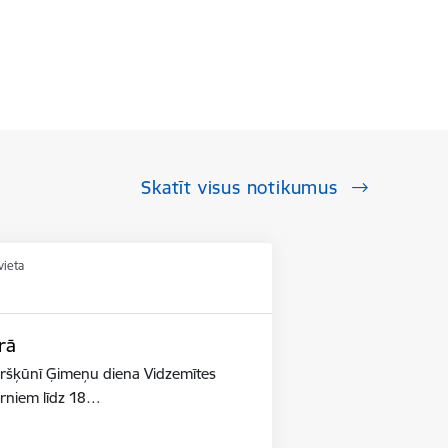
Skatīt visus notikumus
vieta
rā
ūršķūnī Ģimeņu diena Vidzemītes
ērniem līdz 18…