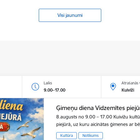
Visi jaunumi
Laiks
Atrašanās 
9.00–17.00
Kuiviži
Ģimeņu diena Vidzemītes piejū
8.augusts no 9.00 – 17.00 Kuivižu kult
piejūrā, uz kuru aicinātas ģimenes ar b
Kultūra
Notikums