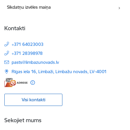
Sīkdatņu izvēles maiņa
Kontakti
+371 64023003
+371 28398978
E-pasts:
pasts@limbazunovads.lv
Rīgas iela 16, Limbaži, Limbažu novads, LV–4001
Visi kontakti
Sekojiet mums