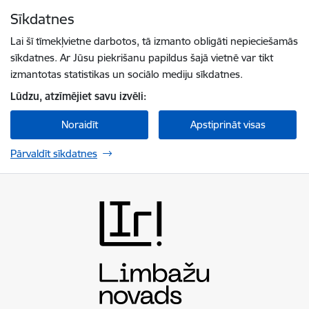
Pāriet uz lapas saturu
Sīkdatnes
Spied
lai meklētu
Enter
Lai šī tīmekļvietne darbotos, tā izmanto obligāti nepieciešamās
sīkdatnes. Ar Jūsu piekrišanu papildus šajā vietnē var tikt
izmantotas statistikas un sociālo mediju sīkdatnes.
Lūdzu, atzīmējiet savu izvēli:
Noraidīt
Apstiprināt visas
Pārvaldīt sīkdatnes
Limbažu novada pašvaldība