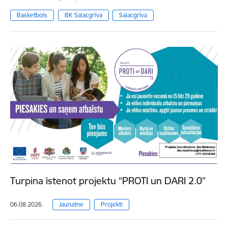
Basketbols
BK Salacgrīva
Salacgrīva
Turpina īstenot projektu “PROTI un DARI 2.0”
06.08.2026.
Jaunatne
Projekti