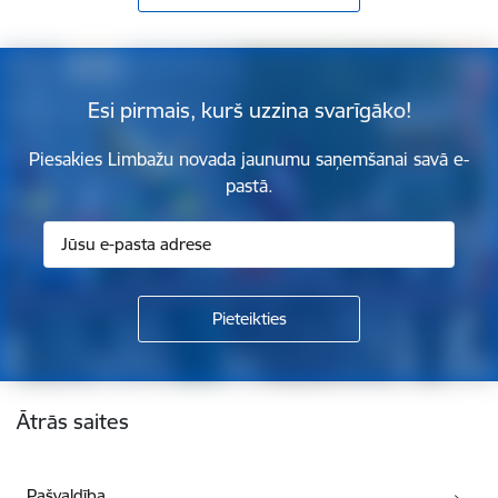
Esi pirmais, kurš uzzina svarīgāko!
Piesakies Limbažu novada jaunumu saņemšanai savā e-
pastā.
Kājene
Ātrās saites
Pašvaldība