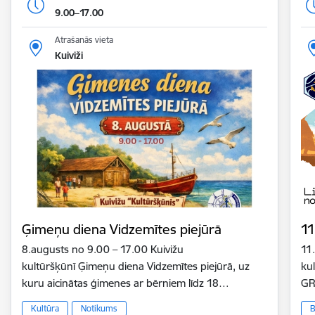
9.00–17.00
Atrašanās vieta
Kuiviži
Ģimeņu diena Vidzemītes piejūrā
11
8.augusts no 9.00 – 17.00 Kuivižu
11
kultūršķūnī Ģimeņu diena Vidzemītes piejūrā, uz
ku
kuru aicinātas ģimenes ar bērniem līdz 18…
GR
Kultūra
Notikums
B