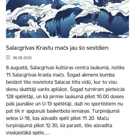
Salacgrīvas Krastu mačs jau šo sestdien
06.08.2026.
8.augustā, Salacgrīvas kultūras centra laukumā, notiks
11.Salacgrīvas krasta mačs. Šogad akmens bumba
beidzot tiks novietota Salacas tilta vidū, kur to visu
dienu skatītāji varēs aplūkot. Šogad turnīram pieteicās
128 spēlētāji, un kā pirmie laukumā plkst.10.00 dosies
paši jaunākie un U-13 spēlētāji, daži no sportistiem nu
pat tik ir apguvuši basketbola iemaņas. Turpinājumā
sekos U-18, kas aizvadīs spēli plkst.11.20. Maču
turpinājumā plkst.12.30, kā parasti, tiks aizvadīta
visskaistākā spēle,…