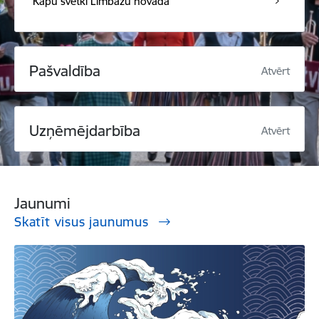
Kapu svētki Limbažu novadā
Pašvaldība
Atvērt
Uzņēmējdarbība
Atvērt
Jaunumi
Skatīt visus jaunumus