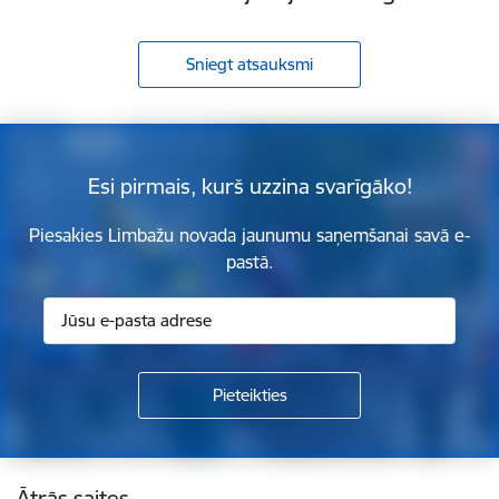
Sniegt atsauksmi
Esi pirmais, kurš uzzina svarīgāko!
Piesakies Limbažu novada jaunumu saņemšanai savā e-
pastā.
Kājene
Ātrās saites