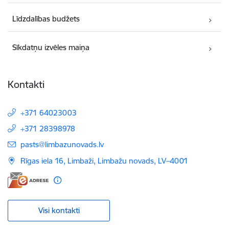
Līdzdalības budžets
Sīkdatņu izvēles maiņa
Kontakti
+371 64023003
+371 28398978
E-pasts:
pasts@limbazunovads.lv
Rīgas iela 16, Limbaži, Limbažu novads, LV–4001
Visi kontakti