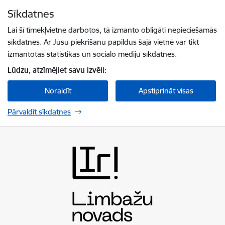
Pāriet uz lapas saturu
Sīkdatnes
Spied
lai meklētu
Enter
Lai šī tīmekļvietne darbotos, tā izmanto obligāti nepieciešamās
sīkdatnes. Ar Jūsu piekrišanu papildus šajā vietnē var tikt
izmantotas statistikas un sociālo mediju sīkdatnes.
Lūdzu, atzīmējiet savu izvēli:
Noraidīt
Apstiprināt visas
Pārvaldīt sīkdatnes
Limbažu novada pašvaldība