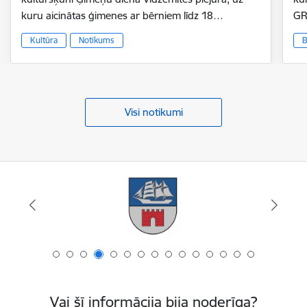
kuru aicinātas ģimenes ar bērniem līdz 18…
GR
Kultūra
Notikums
B
Visi notikumi
Vai šī informācija bija noderīga?