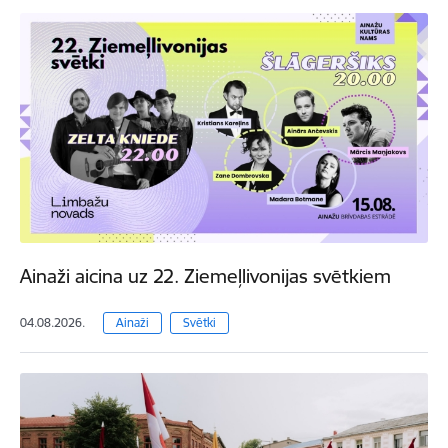
Ainaži aicina uz 22. Ziemeļlivonijas svētkiem
04.08.2026.
Ainaži
Svētki