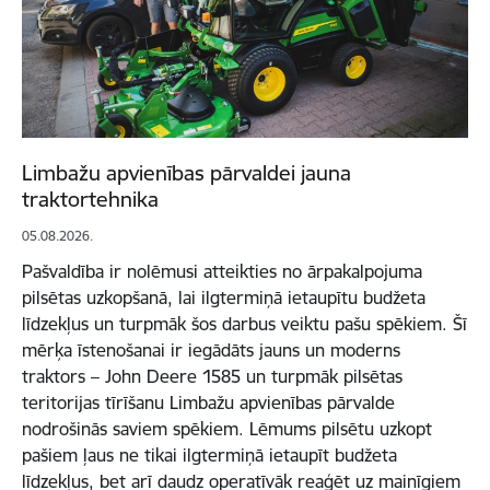
Limbažu apvienības pārvaldei jauna
traktortehnika
05.08.2026.
Pašvaldība ir nolēmusi atteikties no ārpakalpojuma
pilsētas uzkopšanā, lai ilgtermiņā ietaupītu budžeta
līdzekļus un turpmāk šos darbus veiktu pašu spēkiem. Šī
mērķa īstenošanai ir iegādāts jauns un moderns
traktors – John Deere 1585 un turpmāk pilsētas
teritorijas tīrīšanu Limbažu apvienības pārvalde
nodrošinās saviem spēkiem. Lēmums pilsētu uzkopt
pašiem ļaus ne tikai ilgtermiņā ietaupīt budžeta
līdzekļus, bet arī daudz operatīvāk reaģēt uz mainīgiem