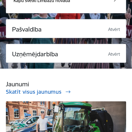
Kapu svētki Limbažu novadā
Pašvaldība
Atvērt
Uzņēmējdarbība
Atvērt
Jaunumi
Skatīt visus jaunumus