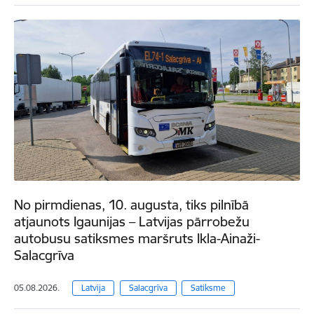
No pirmdienas, 10. augusta, tiks pilnībā
atjaunots Igaunijas – Latvijas pārrobežu
autobusu satiksmes maršruts Ikla-Ainaži-
Salacgrīva
05.08.2026.
Latvija
Salacgrīva
Satiksme