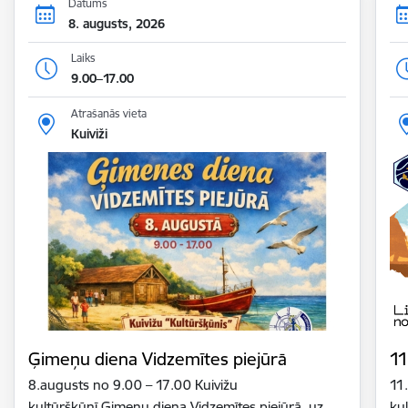
Datums
8. augusts, 2026
Laiks
9.00–17.00
Atrašanās vieta
Kuiviži
Ģimeņu diena Vidzemītes piejūrā
11
8.augusts no 9.00 – 17.00 Kuivižu
11
kultūršķūnī Ģimeņu diena Vidzemītes piejūrā, uz
ku