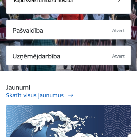
Kapu svētki Limbažu novadā
Pašvaldība
Atvērt
Uzņēmējdarbība
Atvērt
Jaunumi
Skatīt visus jaunumus