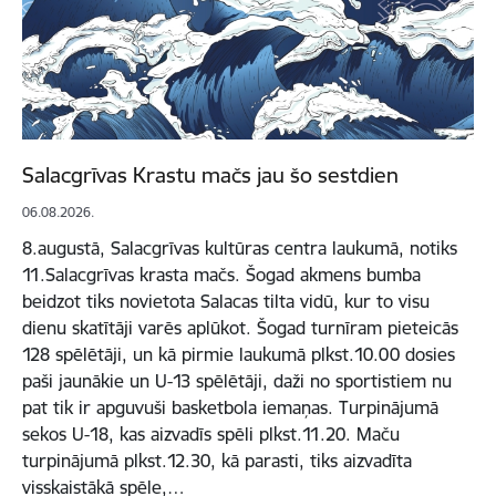
Salacgrīvas Krastu mačs jau šo sestdien
06.08.2026.
8.augustā, Salacgrīvas kultūras centra laukumā, notiks
11.Salacgrīvas krasta mačs. Šogad akmens bumba
beidzot tiks novietota Salacas tilta vidū, kur to visu
dienu skatītāji varēs aplūkot. Šogad turnīram pieteicās
128 spēlētāji, un kā pirmie laukumā plkst.10.00 dosies
paši jaunākie un U-13 spēlētāji, daži no sportistiem nu
pat tik ir apguvuši basketbola iemaņas. Turpinājumā
sekos U-18, kas aizvadīs spēli plkst.11.20. Maču
turpinājumā plkst.12.30, kā parasti, tiks aizvadīta
visskaistākā spēle,…