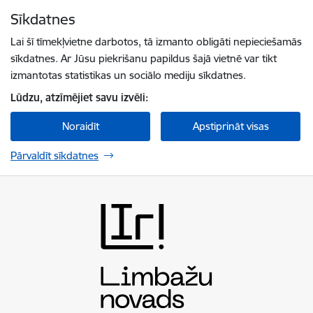
Pāriet uz lapas saturu
Sīkdatnes
Spied
lai meklētu
Enter
Lai šī tīmekļvietne darbotos, tā izmanto obligāti nepieciešamās
sīkdatnes. Ar Jūsu piekrišanu papildus šajā vietnē var tikt
izmantotas statistikas un sociālo mediju sīkdatnes.
Lūdzu, atzīmējiet savu izvēli:
Noraidīt
Apstiprināt visas
Pārvaldīt sīkdatnes
Limbažu novada pašvaldība