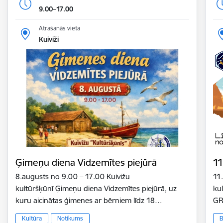
9.00–17.00
Atrašanās vieta
Kuiviži
Ģimeņu diena Vidzemītes piejūrā
11
8.augusts no 9.00 – 17.00 Kuivižu
11
kultūršķūnī Ģimeņu diena Vidzemītes piejūrā, uz
ku
kuru aicinātas ģimenes ar bērniem līdz 18…
GR
Kultūra
Notikums
B