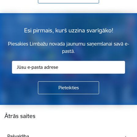
Esi pirmais, kurš uzzina svarīgāko!
Piesakies Limbažu novada jaunumu saņemšanai savā e-
pastā.
Kājene
Ātrās saites
Pašvaldība