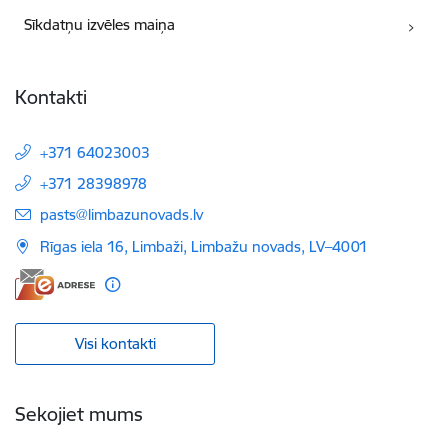
Sīkdatņu izvēles maiņa
Kontakti
+371 64023003
+371 28398978
E-pasts:
pasts@limbazunovads.lv
Rīgas iela 16, Limbaži, Limbažu novads, LV–4001
Visi kontakti
Sekojiet mums