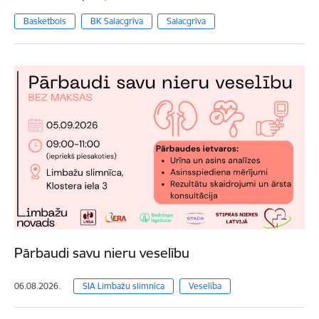
Basketbols
BK Salacgrīva
Salacgrīva
Pārbaudi savu nieru veselību
06.08.2026.
SIA Limbažu slimnīca
Veselība