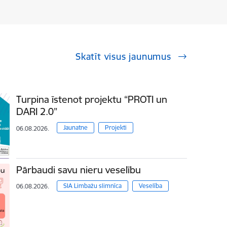
Skatīt visus jaunumus
Turpina īstenot projektu “PROTI un
DARI 2.0”
Jaunatne
Projekti
06.08.2026.
Pārbaudi savu nieru veselību
SIA Limbažu slimnīca
Veselība
06.08.2026.