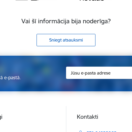
Vai šī informācija bija noderīga?
Sniegt atsauksmi
ā e-pastā.
i
Kontakti