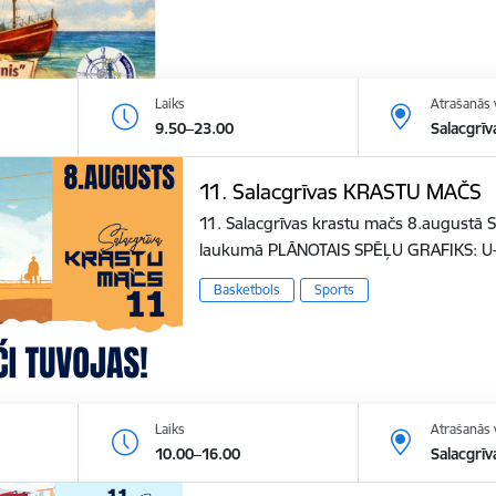
Laiks
Atrašanās 
9.50–23.00
Salacgrīv
11. Salacgrīvas KRASTU MAČS
11. Salacgrīvas krastu mačs 8.augustā S
laukumā PLĀNOTAIS SPĒĻU GRAFIKS: U
Basketbols
Sports
Laiks
Atrašanās 
10.00–16.00
Salacgrīv