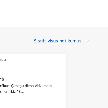
Skatīt visus notikumus
vieta
rā
ūršķūnī Ģimeņu diena Vidzemītes
ērniem līdz 18…