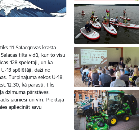
iks 11.Salacgrīvas krasta
lacas tilta vidū, kur to visu
cās 128 spēlētāji, un kā
U-13 spēlētāji, daži no
ņas. Turpinājumā sekos U-18,
st.12.30, kā parasti, tiks
aiļa dzimuma pārstāves.
dīs jaunieši un vīri. Piektajā
sies apliecināt savu