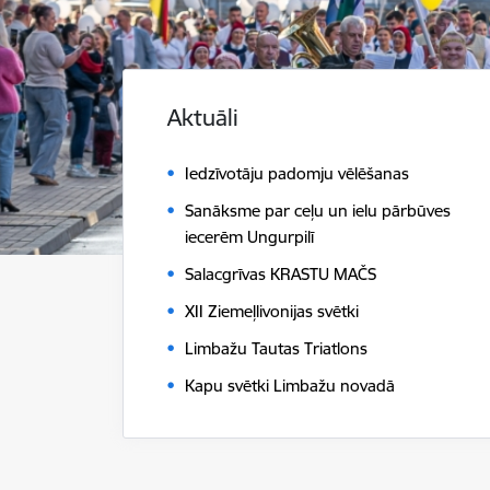
Aktuāli
Iedzīvotāju padomju vēlēšanas
Sanāksme par ceļu un ielu pārbūves
iecerēm Ungurpilī
Salacgrīvas KRASTU MAČS
XII Ziemeļlivonijas svētki
Limbažu Tautas Triatlons
Kapu svētki Limbažu novadā