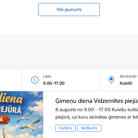
Visi jaunumi
Laiks
Atrašanās 
9.00–17.00
Kuiviži
Ģimeņu diena Vidzemītes piejū
8.augusts no 9.00 – 17.00 Kuivižu kult
piejūrā, uz kuru aicinātas ģimenes ar b
Kultūra
Notikums