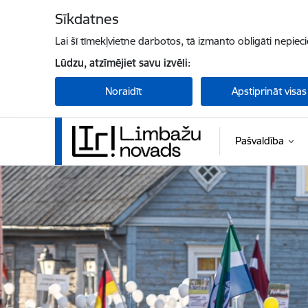
Pāriet uz lapas saturu
Sīkdatnes
Lai šī tīmekļvietne darbotos, tā izmanto obligāti nepiec
Lūdzu, atzīmējiet savu izvēli:
Noraidīt
Apstiprināt visas
Pašvaldība
Limbažu novada pašvaldība