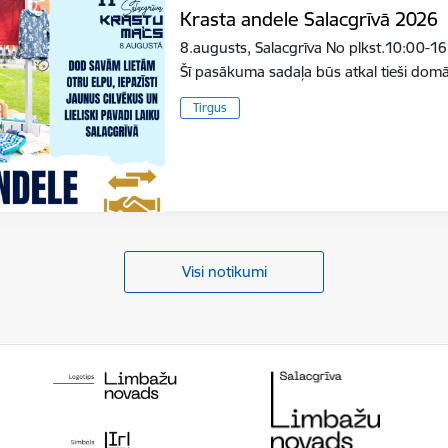
Krasta andele Salacgrīvā 2026
8.augusts, Salacgrīva No plkst.10:00-16
Šī pasākuma sadaļa būs atkal tieši do
Tirgus
Visi notikumi