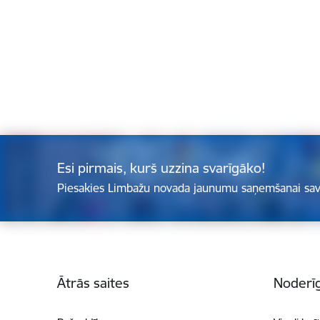
Esi pirmais, kurš uzzina svarīgāko!
Piesakies Limbažu novada jaunumu saņemšanai sav
Kājene
Ātrās saites
Noderīg