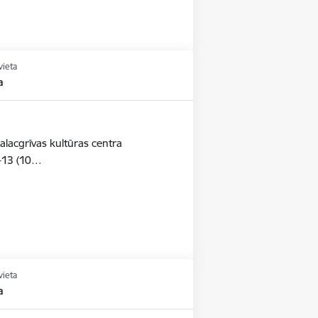
vieta
a
alacgrīvas kultūras centra
-13 (10…
vieta
a