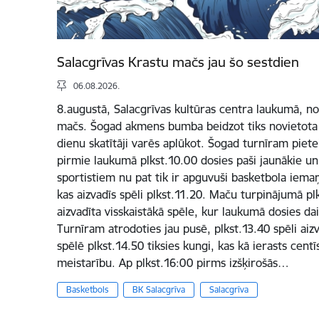
Salacgrīvas Krastu mačs jau šo sestdien
06.08.2026.
8.augustā, Salacgrīvas kultūras centra laukumā, not
mačs. Šogad akmens bumba beidzot tiks novietota Sa
dienu skatītāji varēs aplūkot. Šogad turnīram pietei
pirmie laukumā plkst.10.00 dosies paši jaunākie un 
sportistiem nu pat tik ir apguvuši basketbola iema
kas aizvadīs spēli plkst.11.20. Maču turpinājumā plk
aizvadīta visskaistākā spēle, kur laukumā dosies d
Turnīram atrodoties jau pusē, plkst.13.40 spēli aizva
spēlē plkst.14.50 tiksies kungi, kas kā ierasts centī
meistarību. Ap plkst.16:00 pirms izšķirošās…
Basketbols
BK Salacgrīva
Salacgrīva