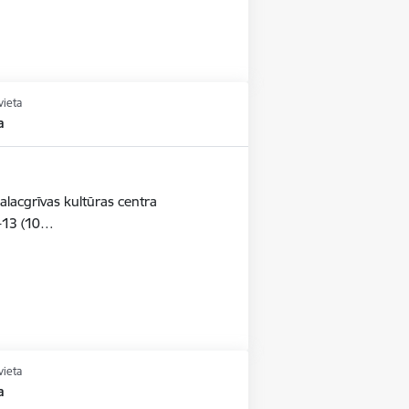
vieta
a
alacgrīvas kultūras centra
-13 (10…
vieta
a