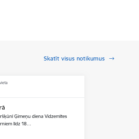
Skatīt visus notikumus
vieta
rā
ūršķūnī Ģimeņu diena Vidzemītes
ērniem līdz 18…