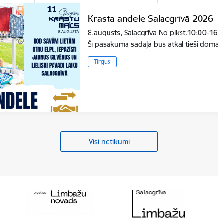
Krasta andele Salacgrīvā 2026
8.augusts, Salacgrīva No plkst.10:00-16
Šī pasākuma sadaļa būs atkal tieši do
Tirgus
Visi notikumi