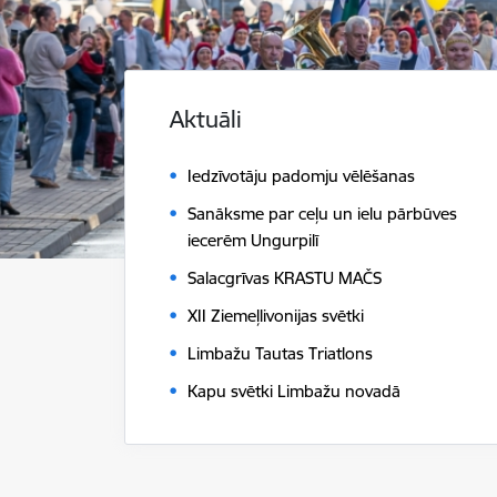
Aktuāli
Iedzīvotāju padomju vēlēšanas
Sanāksme par ceļu un ielu pārbūves
iecerēm Ungurpilī
Salacgrīvas KRASTU MAČS
XII Ziemeļlivonijas svētki
Limbažu Tautas Triatlons
Kapu svētki Limbažu novadā