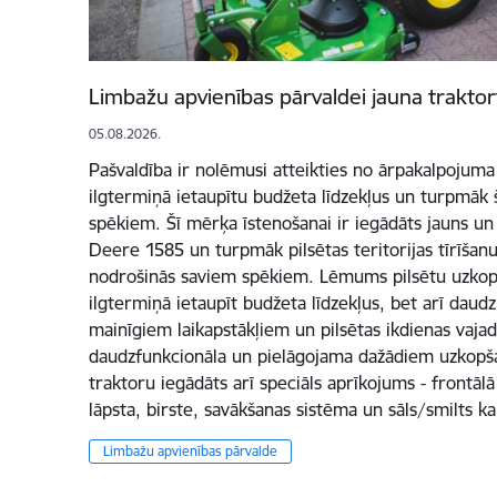
Limbažu apvienības pārvaldei jauna trakto
05.08.2026.
Pašvaldība ir nolēmusi atteikties no ārpakalpojuma 
ilgtermiņā ietaupītu budžeta līdzekļus un turpmāk 
spēkiem. Šī mērķa īstenošanai ir iegādāts jauns u
Deere 1585 un turpmāk pilsētas teritorijas tīrīšan
nodrošinās saviem spēkiem. Lēmums pilsētu uzkopt
ilgtermiņā ietaupīt budžeta līdzekļus, bet arī daud
mainīgiem laikapstākļiem un pilsētas ikdienas vajad
daudzfunkcionāla un pielāgojama dažādiem uzkopš
traktoru iegādāts arī speciāls aprīkojums - frontāl
lāpsta, birste, savākšanas sistēma un sāls/smilts ka
Limbažu apvienības pārvalde