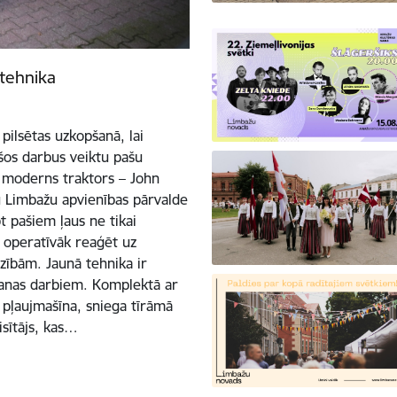
rtehnika
pilsētas uzkopšanā, lai
šos darbus veiktu pašu
n moderns traktors – John
u Limbažu apvienības pārvalde
 pašiem ļaus ne tikai
z operatīvāk reaģēt uz
zībām. Jaunā tehnika ir
anas darbiem. Komplektā ar
ā pļaujmašīna, sniega tīrāmā
isītājs, kas…