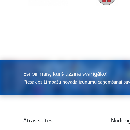
Esi pirmais, kurš uzzina svarīgāko!
Piesakies Limbažu novada jaunumu saņemšanai sav
Kājene
Ātrās saites
Noderīg