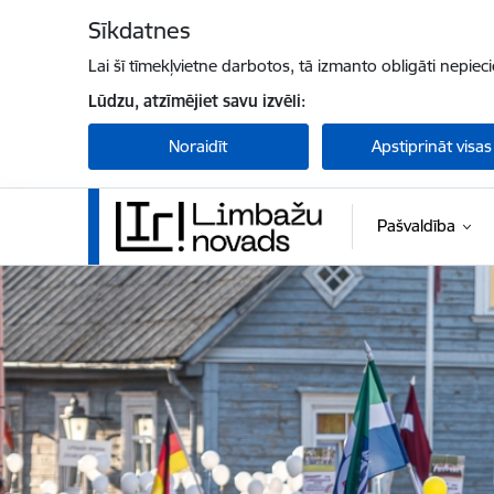
Pāriet uz lapas saturu
Sīkdatnes
Lai šī tīmekļvietne darbotos, tā izmanto obligāti nepiec
Lūdzu, atzīmējiet savu izvēli:
Noraidīt
Apstiprināt visas
Pašvaldība
Limbažu novada pašvaldība