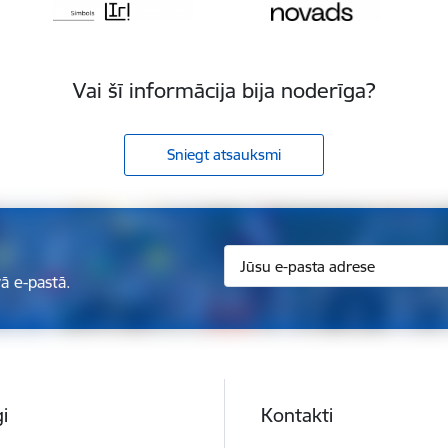
Vai šī informācija bija noderīga?
Sniegt atsauksmi
ā e-pastā.
i
Kontakti