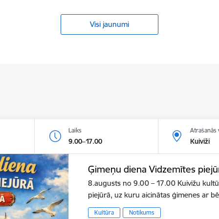
Visi jaunumi
Laiks
Atrašanās 
9.00–17.00
Kuiviži
Ģimeņu diena Vidzemītes piejū
8.augusts no 9.00 – 17.00 Kuivižu kult
piejūrā, uz kuru aicinātas ģimenes ar b
Kultūra
Notikums