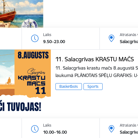
Laiks
Atrašanās 
9.50–23.00
Salacgrīv
11. Salacgrīvas KRASTU MAČS
11. Salacgrīvas krastu mačs 8.augustā S
laukumā PLĀNOTAIS SPĒĻU GRAFIKS: U
Basketbols
Sports
Laiks
Atrašanās 
10.00–16.00
Salacgrīv