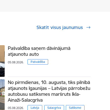
Skatīt visus jaunumus
Pašvaldība saņem dāvinājumā
atjaunotu auto
Pašvaldība
05.08.2026.
No pirmdienas, 10. augusta, tiks pilnībā
atjaunots Igaunijas – Latvijas pārrobežu
autobusu satiksmes maršruts Ikla-
Ainaži-Salacgrīva
Latvija
Salacgrīva
Satiksme
05.08.2026.