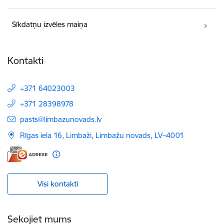
Sīkdatņu izvēles maiņa
Kontakti
+371 64023003
+371 28398978
E-pasts:
pasts@limbazunovads.lv
Rīgas iela 16, Limbaži, Limbažu novads, LV–4001
Visi kontakti
Sekojiet mums