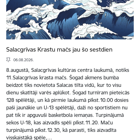
Salacgrīvas Krastu mačs jau šo sestdien
06.08.2026.
8.augustā, Salacgrīvas kultūras centra laukumā, notiks
11.Salacgrīvas krasta mačs. Šogad akmens bumba
beidzot tiks novietota Salacas tilta vidū, kur to visu
dienu skatītāji varēs aplūkot. Šogad turnīram pieteicās
128 spēlētāji, un kā pirmie laukumā plkst.10.00 dosies
paši jaunākie un U-13 spēlētāji, daži no sportistiem nu
pat tik ir apguvuši basketbola iemaņas. Turpinājumā
sekos U-18, kas aizvadīs spēli plkst.11.20. Maču
turpinājumā plkst.12.30, kā parasti, tiks aizvadīta
visskaistākā spēle,…