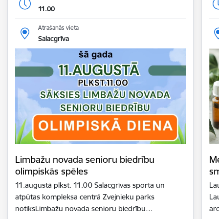
11.00
Atrašanās vieta
Salacgrīva
Limbažu novada senioru biedrību
Me
olimpiskās spēles
sm
11.augustā plkst. 11.00 Salacgrīvas sporta un
La
atpūtas kompleksa centrā Zvejnieku parks
La
notiksLimbažu novada senioru biedrību…
ar