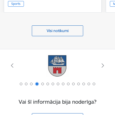
Sports
M
Visi notikumi
Vai šī informācija bija noderīga?