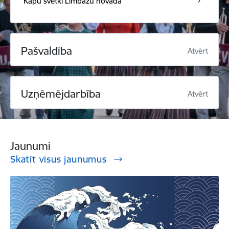
Kapu svētki Limbažu novadā
Pašvaldība
Atvērt
Uzņēmējdarbība
Atvērt
Jaunumi
Skatīt visus jaunumus