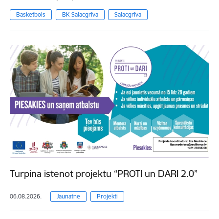
Basketbols
BK Salacgrīva
Salacgrīva
Turpina īstenot projektu “PROTI un DARI 2.0”
06.08.2026.
Jaunatne
Projekti