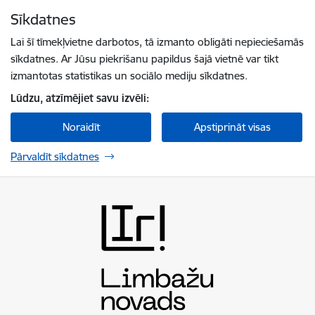
Pāriet uz lapas saturu
Sīkdatnes
Spied
lai meklētu
Enter
Lai šī tīmekļvietne darbotos, tā izmanto obligāti nepieciešamās
sīkdatnes. Ar Jūsu piekrišanu papildus šajā vietnē var tikt
izmantotas statistikas un sociālo mediju sīkdatnes.
Lūdzu, atzīmējiet savu izvēli:
Noraidīt
Apstiprināt visas
Pārvaldīt sīkdatnes
Limbažu novada pašvaldība