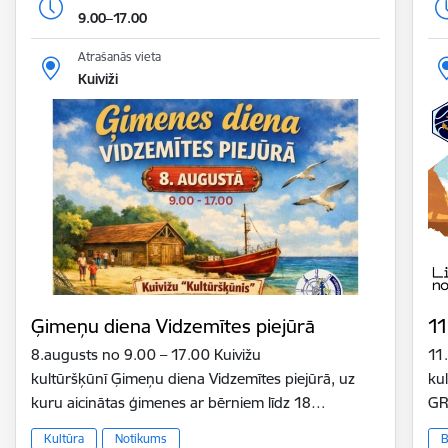
9.00–17.00
Atrašanās vieta
Kuiviži
Ģimeņu diena Vidzemītes piejūrā
11
8.augusts no 9.00 – 17.00 Kuivižu
11
kultūršķūnī Ģimeņu diena Vidzemītes piejūrā, uz
ku
kuru aicinātas ģimenes ar bērniem līdz 18…
GR
Kultūra
Notikums
B