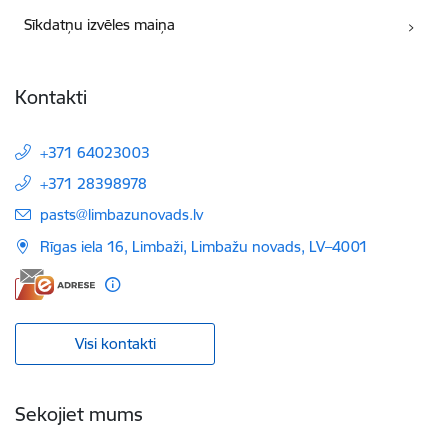
Sīkdatņu izvēles maiņa
Kontakti
+371 64023003
+371 28398978
E-pasts:
pasts@limbazunovads.lv
Rīgas iela 16, Limbaži, Limbažu novads, LV–4001
Visi kontakti
Sekojiet mums