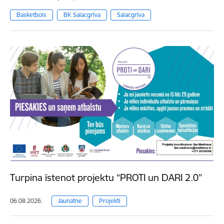
Basketbols
BK Salacgrīva
Salacgrīva
Turpina īstenot projektu “PROTI un DARI 2.0”
06.08.2026.
Jaunatne
Projekti