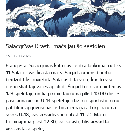
Salacgrīvas Krastu mačs jau šo sestdien
06.08.2026.
8.augustā, Salacgrīvas kultūras centra laukumā, notiks
11.Salacgrīvas krasta mačs. Šogad akmens bumba
beidzot tiks novietota Salacas tilta vidū, kur to visu
dienu skatītāji varēs aplūkot. Šogad turnīram pieteicās
128 spēlētāji, un kā pirmie laukumā plkst.10.00 dosies
paši jaunākie un U-13 spēlētāji, daži no sportistiem nu
pat tik ir apguvuši basketbola iemaņas. Turpinājumā
sekos U-18, kas aizvadīs spēli plkst.11.20. Maču
turpinājumā plkst.12.30, kā parasti, tiks aizvadīta
visskaistākā spēle,…