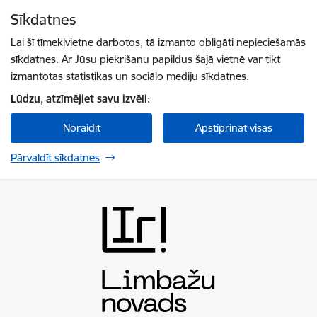
Pāriet uz lapas saturu
Sīkdatnes
Spied
lai meklētu
Enter
Lai šī tīmekļvietne darbotos, tā izmanto obligāti nepieciešamās
sīkdatnes. Ar Jūsu piekrišanu papildus šajā vietnē var tikt
izmantotas statistikas un sociālo mediju sīkdatnes.
Lūdzu, atzīmējiet savu izvēli:
Noraidīt
Apstiprināt visas
Pārvaldīt sīkdatnes
Limbažu novada pašvaldība