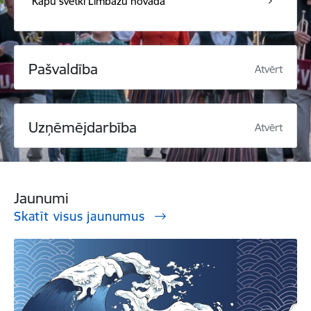
Kapu svētki Limbažu novadā
Pašvaldība
Atvērt
Uzņēmējdarbība
Atvērt
Jaunumi
Skatīt visus jaunumus