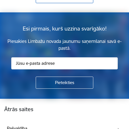
Esi pirmais, kurš uzzina svarīgāko!
Piesakies Limbažu novada jaunumu saņemšanai savā e-
pastā.
Kājene
Ātrās saites
Pašvaldība