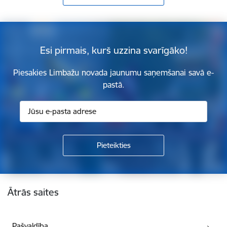
Esi pirmais, kurš uzzina svarīgāko!
Piesakies Limbažu novada jaunumu saņemšanai savā e-
pastā.
Kājene
Ātrās saites
Pašvaldība