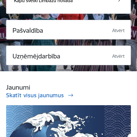
Kapu svētki Limbažu novadā
Pašvaldība
Atvērt
Uzņēmējdarbība
Atvērt
Jaunumi
Skatīt visus jaunumus