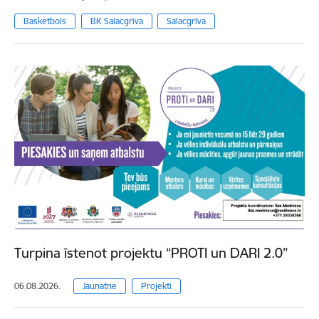
Basketbols
BK Salacgrīva
Salacgrīva
Turpina īstenot projektu “PROTI un DARI 2.0”
06.08.2026.
Jaunatne
Projekti