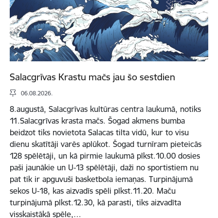
Salacgrīvas Krastu mačs jau šo sestdien
06.08.2026.
8.augustā, Salacgrīvas kultūras centra laukumā, notiks
11.Salacgrīvas krasta mačs. Šogad akmens bumba
beidzot tiks novietota Salacas tilta vidū, kur to visu
dienu skatītāji varēs aplūkot. Šogad turnīram pieteicās
128 spēlētāji, un kā pirmie laukumā plkst.10.00 dosies
paši jaunākie un U-13 spēlētāji, daži no sportistiem nu
pat tik ir apguvuši basketbola iemaņas. Turpinājumā
sekos U-18, kas aizvadīs spēli plkst.11.20. Maču
turpinājumā plkst.12.30, kā parasti, tiks aizvadīta
visskaistākā spēle,…