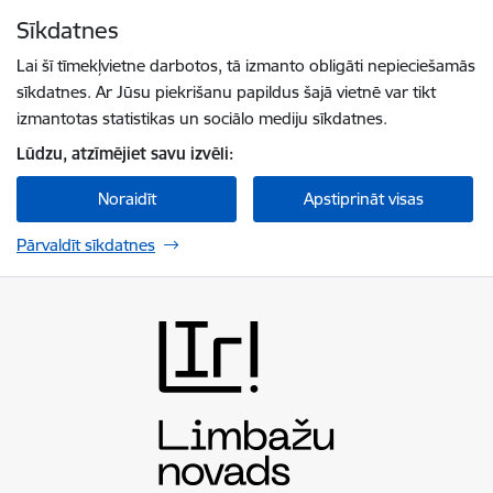
Pāriet uz lapas saturu
Sīkdatnes
Spied
lai meklētu
Enter
Lai šī tīmekļvietne darbotos, tā izmanto obligāti nepieciešamās
sīkdatnes. Ar Jūsu piekrišanu papildus šajā vietnē var tikt
izmantotas statistikas un sociālo mediju sīkdatnes.
Lūdzu, atzīmējiet savu izvēli:
Noraidīt
Apstiprināt visas
Pārvaldīt sīkdatnes
Limbažu novada pašvaldība