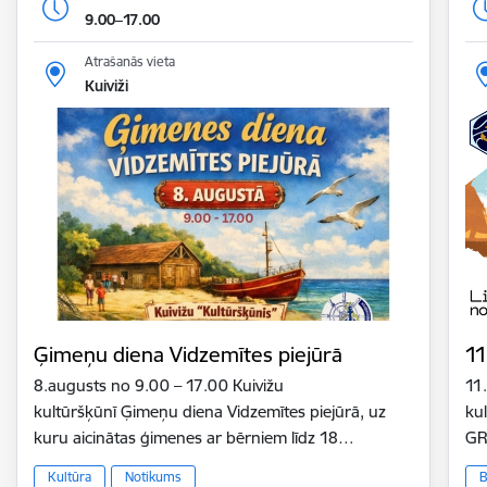
9.00–17.00
Atrašanās vieta
Kuiviži
Ģimeņu diena Vidzemītes piejūrā
11
8.augusts no 9.00 – 17.00 Kuivižu
11
kultūršķūnī Ģimeņu diena Vidzemītes piejūrā, uz
ku
kuru aicinātas ģimenes ar bērniem līdz 18…
GR
Kultūra
Notikums
B