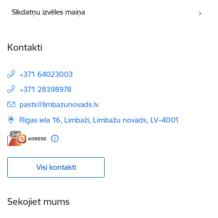
Sīkdatņu izvēles maiņa
Kontakti
+371 64023003
+371 28398978
E-pasts:
pasts@limbazunovads.lv
Rīgas iela 16, Limbaži, Limbažu novads, LV–4001
Visi kontakti
Sekojiet mums