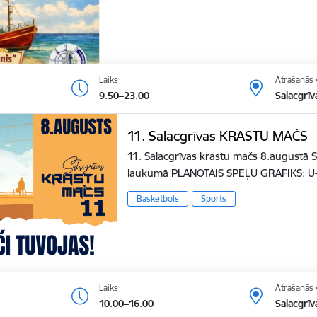
Laiks
Atrašanās 
9.50–23.00
Salacgrīv
11. Salacgrīvas KRASTU MAČS
11. Salacgrīvas krastu mačs 8.augustā S
laukumā PLĀNOTAIS SPĒĻU GRAFIKS: U
Basketbols
Sports
Laiks
Atrašanās 
10.00–16.00
Salacgrīv