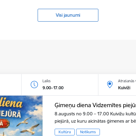
Visi jaunumi
Laiks
Atrašanās 
9.00–17.00
Kuiviži
Ģimeņu diena Vidzemītes piejū
8.augusts no 9.00 – 17.00 Kuivižu kult
piejūrā, uz kuru aicinātas ģimenes ar b
Kultūra
Notikums