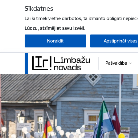
Pāriet uz lapas saturu
Sīkdatnes
Lai šī tīmekļvietne darbotos, tā izmanto obligāti nepiec
Lūdzu, atzīmējiet savu izvēli:
Noraidīt
Apstiprināt visas
Pašvaldība
Limbažu novada pašvaldība