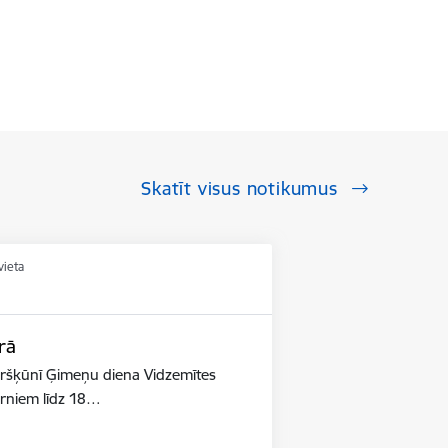
Skatīt visus notikumus
vieta
rā
ūršķūnī Ģimeņu diena Vidzemītes
ērniem līdz 18…