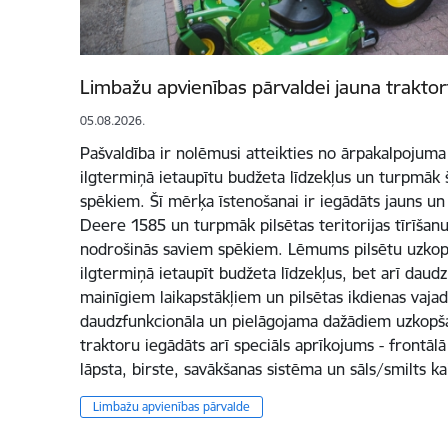
Limbažu apvienības pārvaldei jauna trakto
05.08.2026.
Pašvaldība ir nolēmusi atteikties no ārpakalpojuma 
ilgtermiņā ietaupītu budžeta līdzekļus un turpmāk 
spēkiem. Šī mērķa īstenošanai ir iegādāts jauns u
Deere 1585 un turpmāk pilsētas teritorijas tīrīšan
nodrošinās saviem spēkiem. Lēmums pilsētu uzkopt
ilgtermiņā ietaupīt budžeta līdzekļus, bet arī daud
mainīgiem laikapstākļiem un pilsētas ikdienas vajad
daudzfunkcionāla un pielāgojama dažādiem uzkopš
traktoru iegādāts arī speciāls aprīkojums - frontāl
lāpsta, birste, savākšanas sistēma un sāls/smilts ka
Limbažu apvienības pārvalde