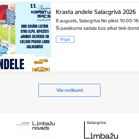
Krasta andele Salacgrīvā 2026
8.augusts, Salacgrīva No plkst.10:00-16
Šī pasākuma sadaļa būs atkal tieši do
Tirgus
Visi notikumi