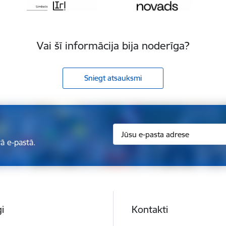
Vai šī informācija bija noderīga?
Sniegt atsauksmi
ā e-pastā.
i
Kontakti