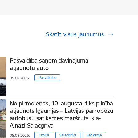
Skatīt visus jaunumus
Pašvaldība saņem dāvinājumā
atjaunotu auto
Pašvaldība
05.08.2026.
No pirmdienas, 10. augusta, tiks pilnībā
atjaunots Igaunijas – Latvijas pārrobežu
autobusu satiksmes maršruts Ikla-
Ainaži-Salacgrīva
Latvija
Salacgrīva
Satiksme
05.08.2026.