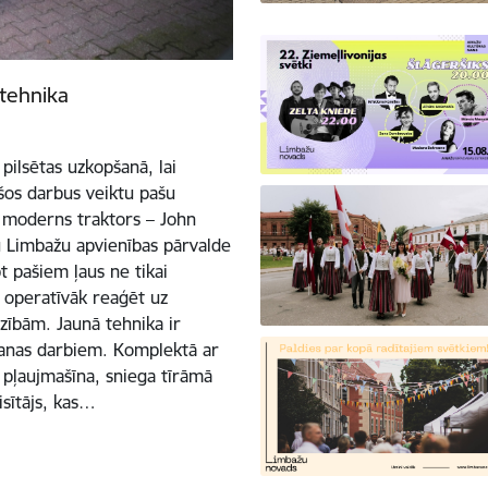
rtehnika
pilsētas uzkopšanā, lai
šos darbus veiktu pašu
n moderns traktors – John
u Limbažu apvienības pārvalde
 pašiem ļaus ne tikai
z operatīvāk reaģēt uz
zībām. Jaunā tehnika ir
anas darbiem. Komplektā ar
ā pļaujmašīna, sniega tīrāmā
isītājs, kas…