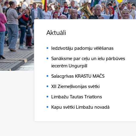
Aktuāli
Iedzīvotāju padomju vēlēšanas
Sanāksme par ceļu un ielu pārbūves
iecerēm Ungurpilī
Salacgrīvas KRASTU MAČS
XII Ziemeļlivonijas svētki
Limbažu Tautas Triatlons
Kapu svētki Limbažu novadā