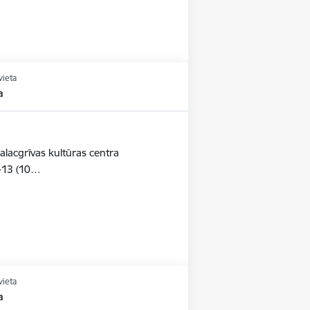
vieta
a
alacgrīvas kultūras centra
-13 (10…
vieta
a