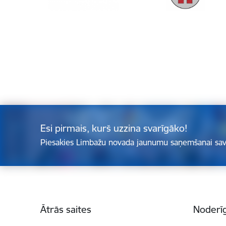
Esi pirmais, kurš uzzina svarīgāko!
Piesakies Limbažu novada jaunumu saņemšanai sav
Kājene
Ātrās saites
Noderīg