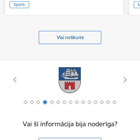
Sports
M
Visi notikumi
Vai šī informācija bija noderīga?