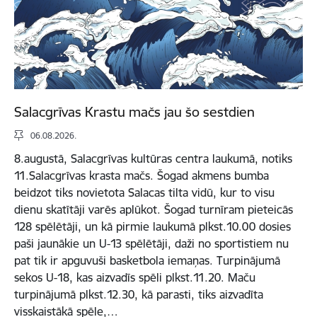
Salacgrīvas Krastu mačs jau šo sestdien
06.08.2026.
8.augustā, Salacgrīvas kultūras centra laukumā, notiks
11.Salacgrīvas krasta mačs. Šogad akmens bumba
beidzot tiks novietota Salacas tilta vidū, kur to visu
dienu skatītāji varēs aplūkot. Šogad turnīram pieteicās
128 spēlētāji, un kā pirmie laukumā plkst.10.00 dosies
paši jaunākie un U-13 spēlētāji, daži no sportistiem nu
pat tik ir apguvuši basketbola iemaņas. Turpinājumā
sekos U-18, kas aizvadīs spēli plkst.11.20. Maču
turpinājumā plkst.12.30, kā parasti, tiks aizvadīta
visskaistākā spēle,…