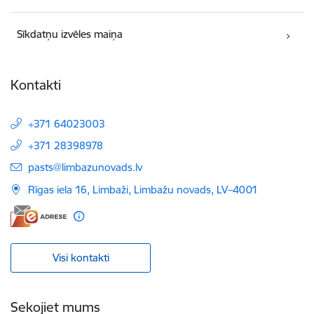
Sīkdatņu izvēles maiņa
Kontakti
+371 64023003
+371 28398978
E-pasts:
pasts@limbazunovads.lv
Rīgas iela 16, Limbaži, Limbažu novads, LV–4001
Visi kontakti
Sekojiet mums