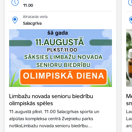
11.00
Atrašanās vieta
Salacgrīva
Limbažu novada senioru biedrību
Me
olimpiskās spēles
sm
11.augustā plkst. 11.00 Salacgrīvas sporta un
La
atpūtas kompleksa centrā Zvejnieku parks
La
notiksLimbažu novada senioru biedrību…
ar