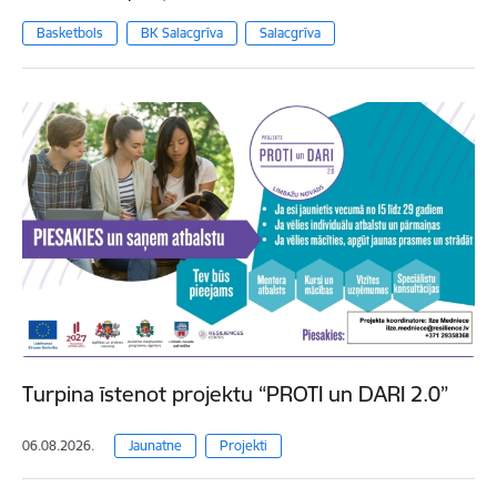
Basketbols
BK Salacgrīva
Salacgrīva
Turpina īstenot projektu “PROTI un DARI 2.0”
06.08.2026.
Jaunatne
Projekti