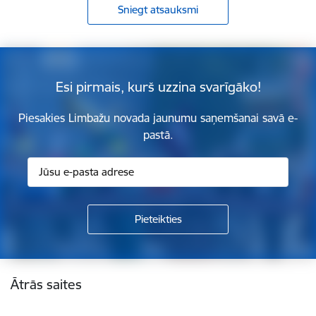
Sniegt atsauksmi
Esi pirmais, kurš uzzina svarīgāko!
Piesakies Limbažu novada jaunumu saņemšanai savā e-
pastā.
Kājene
Ātrās saites