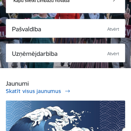
Kapu svētki Limbažu novadā
Pašvaldība
Atvērt
Uzņēmējdarbība
Atvērt
Jaunumi
Skatīt visus jaunumus