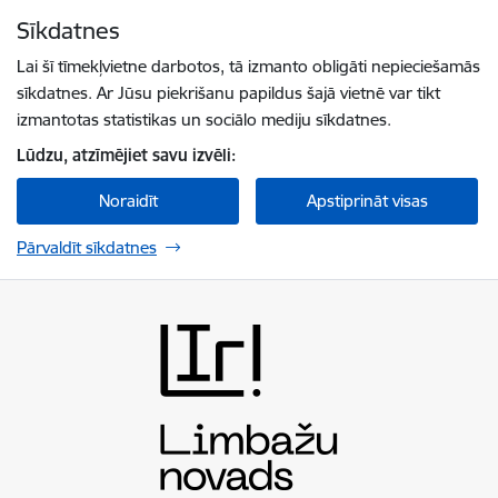
Pāriet uz lapas saturu
Sīkdatnes
Spied
lai meklētu
Enter
Lai šī tīmekļvietne darbotos, tā izmanto obligāti nepieciešamās
sīkdatnes. Ar Jūsu piekrišanu papildus šajā vietnē var tikt
izmantotas statistikas un sociālo mediju sīkdatnes.
Lūdzu, atzīmējiet savu izvēli:
Noraidīt
Apstiprināt visas
Pārvaldīt sīkdatnes
Limbažu novada pašvaldība