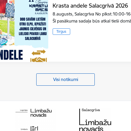
Krasta andele Salacgrīvā 2026
8.augusts, Salacgrīva No plkst.10:00-16
Šī pasākuma sadaļa būs atkal tieši do
Tirgus
Visi notikumi