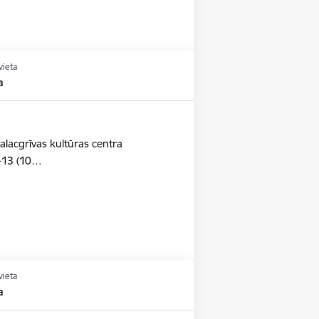
vieta
a
alacgrīvas kultūras centra
-13 (10…
vieta
a