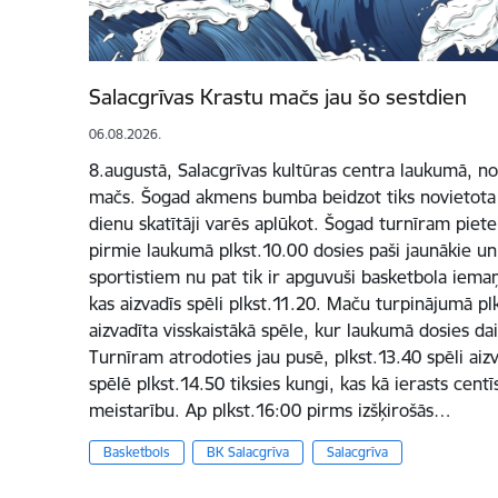
Salacgrīvas Krastu mačs jau šo sestdien
06.08.2026.
8.augustā, Salacgrīvas kultūras centra laukumā, not
mačs. Šogad akmens bumba beidzot tiks novietota Sa
dienu skatītāji varēs aplūkot. Šogad turnīram pietei
pirmie laukumā plkst.10.00 dosies paši jaunākie un 
sportistiem nu pat tik ir apguvuši basketbola iema
kas aizvadīs spēli plkst.11.20. Maču turpinājumā plk
aizvadīta visskaistākā spēle, kur laukumā dosies d
Turnīram atrodoties jau pusē, plkst.13.40 spēli aizva
spēlē plkst.14.50 tiksies kungi, kas kā ierasts centī
meistarību. Ap plkst.16:00 pirms izšķirošās…
Basketbols
BK Salacgrīva
Salacgrīva