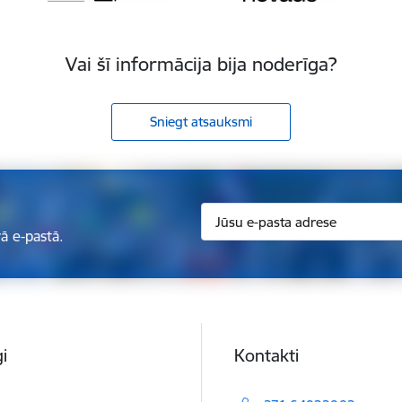
Vai šī informācija bija noderīga?
Sniegt atsauksmi
ā e-pastā.
i
Kontakti