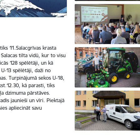
iks 11.Salacgrīvas krasta
lacas tilta vidū, kur to visu
cās 128 spēlētāji, un kā
U-13 spēlētāji, daži no
ņas. Turpinājumā sekos U-18,
st.12.30, kā parasti, tiks
aiļa dzimuma pārstāves.
dīs jaunieši un vīri. Piektajā
sies apliecināt savu