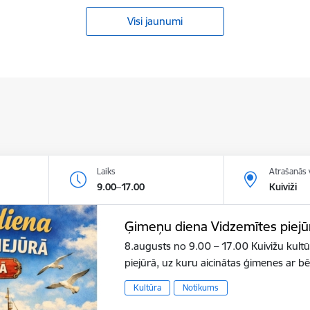
Visi jaunumi
Laiks
Atrašanās 
9.00–17.00
Kuiviži
Ģimeņu diena Vidzemītes piejū
8.augusts no 9.00 – 17.00 Kuivižu kult
piejūrā, uz kuru aicinātas ģimenes ar b
Kultūra
Notikums