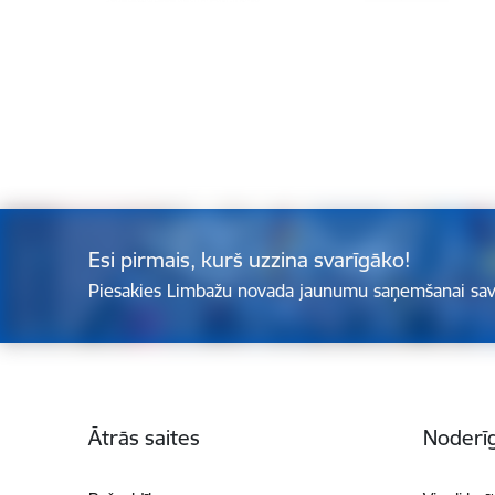
Esi pirmais, kurš uzzina svarīgāko!
Piesakies Limbažu novada jaunumu saņemšanai sav
Kājene
Ātrās saites
Noderīg