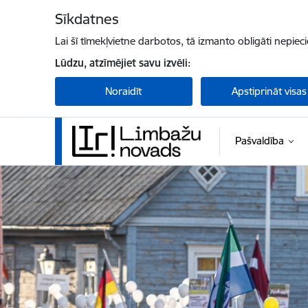
Pāriet uz lapas saturu
Sīkdatnes
Lai šī tīmekļvietne darbotos, tā izmanto obligāti nepiec
Lūdzu, atzīmējiet savu izvēli:
Noraidīt
Apstiprināt visas
Pašvaldība
Limbažu novada pašvaldība