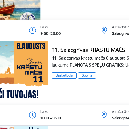
Laiks
Atrašanās 
9.50–23.00
Salacgrīv
11. Salacgrīvas KRASTU MAČS
11. Salacgrīvas krastu mačs 8.augustā S
laukumā PLĀNOTAIS SPĒĻU GRAFIKS: U
Basketbols
Sports
Laiks
Atrašanās 
10.00–16.00
Salacgrīv