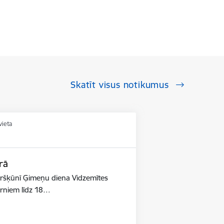
Skatīt visus notikumus
vieta
rā
ūršķūnī Ģimeņu diena Vidzemītes
ērniem līdz 18…