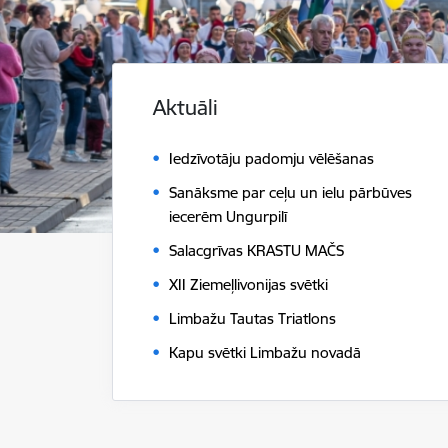
Aktuāli
Iedzīvotāju padomju vēlēšanas
Sanāksme par ceļu un ielu pārbūves
iecerēm Ungurpilī
Salacgrīvas KRASTU MAČS
XII Ziemeļlivonijas svētki
Limbažu Tautas Triatlons
Kapu svētki Limbažu novadā