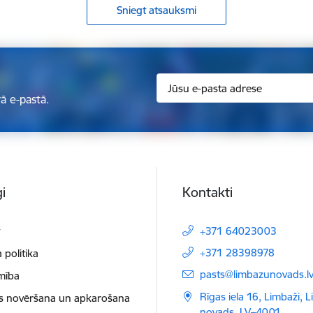
Sniegt atsauksmi
ā e-pastā.
i
Kontakti
t
+371 64023003
+371 28398978
 politika
E-pasts:
pasts@limbazunovads.l
mība
Rīgas iela 16, Limbaži, 
as novēršana un apkarošana
novads, LV–4001