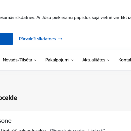
iešamās sīkdatnes. Ar Jūsu piekrišanu papildus šajā vietnē var tikt i
Pārvaldīt sīkdatnes
Novads/Pilsēta
Pakalpojumi
Aktualitātes
Kontak
ocekle
sone
„Limbaži” valdes locekle
Olimpiskais centrs „Limbaži”