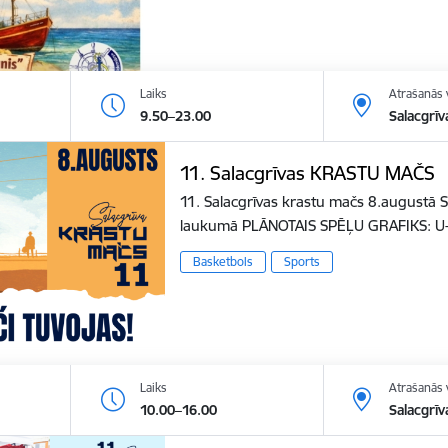
Laiks
Atrašanās 
9.50–23.00
Salacgrīv
11. Salacgrīvas KRASTU MAČS
11. Salacgrīvas krastu mačs 8.augustā S
laukumā PLĀNOTAIS SPĒĻU GRAFIKS: U
Basketbols
Sports
Laiks
Atrašanās 
10.00–16.00
Salacgrīv