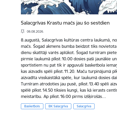
Salacgrīvas Krastu mačs jau šo sestdien
06.08.2026.
8.augustā, Salacgrīvas kultūras centra laukumā, not
mačs. Šogad akmens bumba beidzot tiks novietota Sa
dienu skatītāji varēs aplūkot. Šogad turnīram pietei
pirmie laukumā plkst.10.00 dosies paši jaunākie un 
sportistiem nu pat tik ir apguvuši basketbola iema
kas aizvadīs spēli plkst.11.20. Maču turpinājumā plk
aizvadīta visskaistākā spēle, kur laukumā dosies d
Turnīram atrodoties jau pusē, plkst.13.40 spēli aizva
spēlē plkst.14.50 tiksies kungi, kas kā ierasts centī
meistarību. Ap plkst.16:00 pirms izšķirošās…
Basketbols
BK Salacgrīva
Salacgrīva