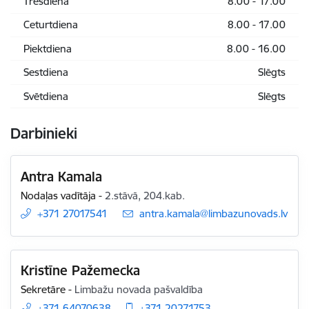
Trešdiena
8.00 - 17.00
Ceturtdiena
8.00 - 17.00
Piektdiena
8.00 - 16.00
Sestdiena
Slēgts
Svētdiena
Slēgts
Darbinieki
Antra Kamala
Nodaļas vadītāja
-
2.stāvā, 204.kab.
+371 27017541
E-pasts:
antra.kamala@limbazunovads.lv
Kristīne Pažemecka
Sekretāre
-
Limbažu novada pašvaldība
+371 64070638
+371 20271753