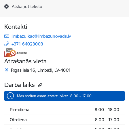
Atskaņot tekstu
Kontakti
E-pasts:
limbazu.kac@limbazunovads.lv
+371 64023003
Atrašanās vieta
Rīgas iela 16, Limbaži, LV-4001
Darba laiks
Mēs šodien esam atvērti plkst. 8.00 - 17.00
Pirmdiena
8.00 - 18.00
Otrdiena
8.00 - 17.00