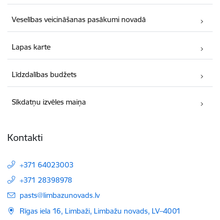
Veselības veicināšanas pasākumi novadā
Lapas karte
Līdzdalības budžets
Sīkdatņu izvēles maiņa
Kontakti
+371 64023003
+371 28398978
E-pasts:
pasts@limbazunovads.lv
Rīgas iela 16, Limbaži, Limbažu novads, LV–4001