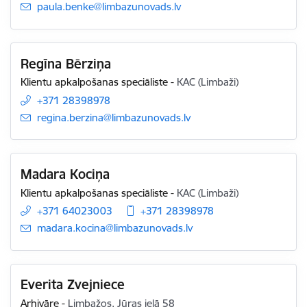
E-pasts:
paula.benke@limbazunovads.lv
Regīna Bērziņa
Klientu apkalpošanas speciāliste
-
KAC (Limbaži)
+371 28398978
E-pasts:
regina.berzina@limbazunovads.lv
Madara Kociņa
Klientu apkalpošanas speciāliste
-
KAC (Limbaži)
+371 64023003
+371 28398978
E-pasts:
madara.kocina@limbazunovads.lv
Everita Zvejniece
Arhivāre
-
Limbažos, Jūras ielā 58