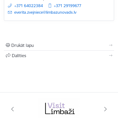
+371 64022384
+371 29199677
E-pasts:
everita.zvejniece@limbazunovads.lv
Drukāt lapu
Dalīties