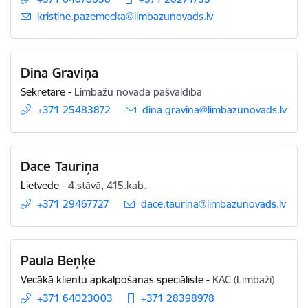
E-pasts:
kristine.pazemecka@limbazunovads.lv
Dina Graviņa
Sekretāre
-
Limbažu novada pašvaldība
+371 25483872
E-pasts:
dina.gravina@limbazunovads.lv
Dace Tauriņa
Lietvede
-
4.stāvā, 415.kab.
+371 29467727
E-pasts:
dace.taurina@limbazunovads.lv
Paula Beņķe
Vecākā klientu apkalpošanas speciāliste
-
KAC (Limbaži)
+371 64023003
+371 28398978