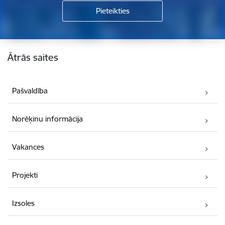
Kājene
Ātrās saites
Pašvaldība
Norēķinu informācija
Vakances
Projekti
Izsoles