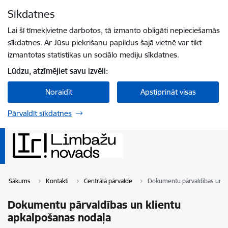
Pāriet uz lapas saturu
Sīkdatnes
Spied
lai meklētu
Enter
Lai šī tīmekļvietne darbotos, tā izmanto obligāti nepieciešamās
sīkdatnes. Ar Jūsu piekrišanu papildus šajā vietnē var tikt
izmantotas statistikas un sociālo mediju sīkdatnes.
Lūdzu, atzīmējiet savu izvēli:
Noraidīt
Apstiprināt visas
Pārvaldīt sīkdatnes
Sākums
Kontakti
Centrālā pārvalde
Dokumentu pārvaldības un kl
Dokumentu pārvaldības un klientu
apkalpošanas nodaļa