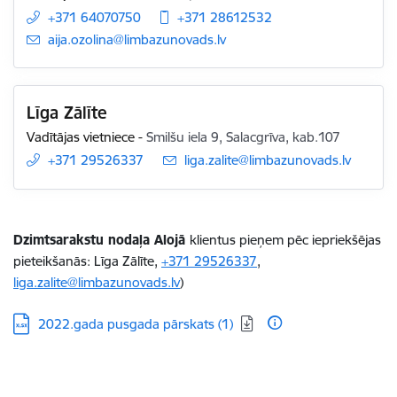
+371 64070750
+371 28612532
E-pasts:
aija.ozolina@limbazunovads.lv
Līga Zālīte
Vadītājas vietniece
-
Smilšu iela 9, Salacgrīva, kab.107
+371 29526337
E-pasts:
liga.zalite@limbazunovads.lv
Dzimtsarakstu nodaļa
Alojā
klientus pieņem pēc iepriekšējas
pieteikšanās:
Līga Zālīte,
+371 29526337
,
liga.zalite@limbazunovads.lv
)
Lejupielādēt:
2022.gada pusgada pārskats (1)