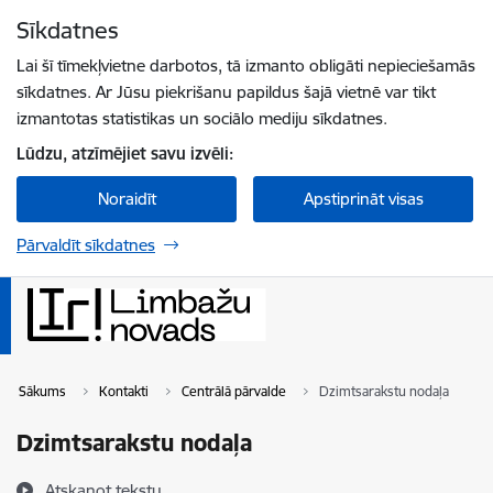
Pāriet uz lapas saturu
Sīkdatnes
Spied
lai meklētu
Enter
Lai šī tīmekļvietne darbotos, tā izmanto obligāti nepieciešamās
sīkdatnes. Ar Jūsu piekrišanu papildus šajā vietnē var tikt
izmantotas statistikas un sociālo mediju sīkdatnes.
Lūdzu, atzīmējiet savu izvēli:
Noraidīt
Apstiprināt visas
Pārvaldīt sīkdatnes
Sākums
Kontakti
Centrālā pārvalde
Dzimtsarakstu nodaļa
Dzimtsarakstu nodaļa
Atskaņot tekstu