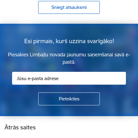
Sniegt atsauksmi
Esi pirmais, kurš uzzina svarīgāko!
Piesakies Limbažu novada jaunumu saņemšanai savā e-
pastā.
Kājene
Ātrās saites