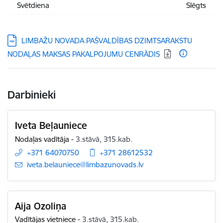
Svētdiena
Slēgts
Lejupielādēt:
LIMBAŽU NOVADA PAŠVALDĪBAS DZIMTSARAKSTU
NODAĻAS MAKSAS PAKALPOJUMU CENRĀDIS
Darbinieki
Iveta Beļauniece
Nodaļas vadītāja
-
3.stāvā, 315.kab.
+371 64070750
+371 28612532
E-pasts:
iveta.belauniece@limbazunovads.lv
Aija Ozoliņa
Vadītājas vietniece
-
3.stāvā, 315.kab.