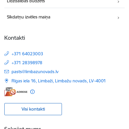
Līdzdalības budžets
Sīkdatņu izvēles maiņa
Kontakti
+371 64023003
+371 28398978
E-pasts:
pasts@limbazunovads.lv
Rīgas iela 16, Limbaži, Limbažu novads, LV–4001
Visi kontakti