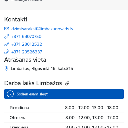
Kontakti
E-pasts:
dzimtsaraksti@limbazunovads.lv
+371 64070750
+371 28612532
+371 29526337
Atrašanās vieta
Limbažos, Rīgas ielā 16, kab.315
Darba laiks Limbažos
Šodien esam slēgti
Pirmdiena
8.00 - 12.00, 13.00 - 18.00
Otrdiena
8.00 - 12.00, 13.00 - 17.00
Trešdiena
8.00 - 12.00, 13.00 - 17.00