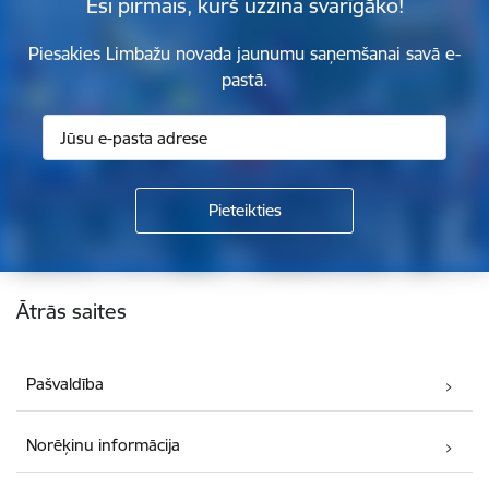
Esi pirmais, kurš uzzina svarīgāko!
Piesakies Limbažu novada jaunumu saņemšanai savā e-
pastā.
Kājene
Ātrās saites
Pašvaldība
Norēķinu informācija