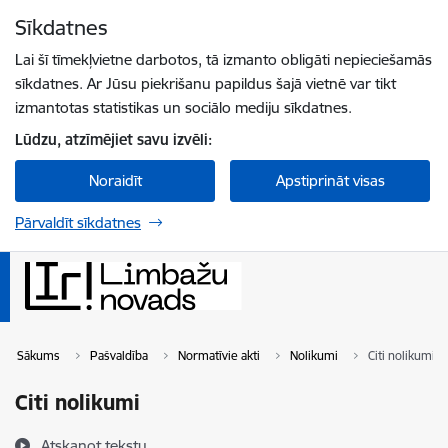
Pāriet uz lapas saturu
Sīkdatnes
Spied
lai meklētu
Enter
Lai šī tīmekļvietne darbotos, tā izmanto obligāti nepieciešamās
sīkdatnes. Ar Jūsu piekrišanu papildus šajā vietnē var tikt
izmantotas statistikas un sociālo mediju sīkdatnes.
Lūdzu, atzīmējiet savu izvēli:
Noraidīt
Apstiprināt visas
Pārvaldīt sīkdatnes
Sākums
Pašvaldība
Normatīvie akti
Nolikumi
Citi nolikumi
Citi nolikumi
Atskaņot tekstu