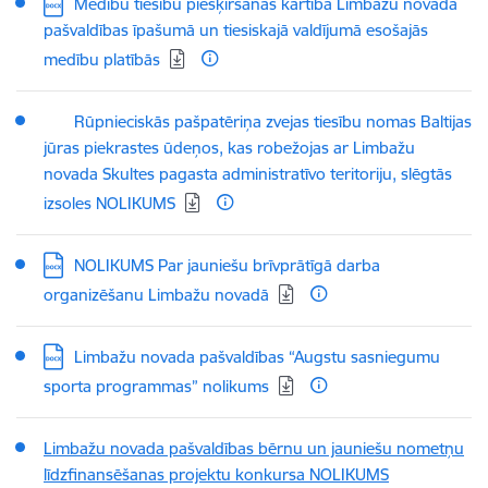
Lejupielādēt:
Medību tiesību piešķiršanas kārtība Limbažu novada
pašvaldības īpašumā un tiesiskajā valdījumā esošajās
medību platībās
Lejupielādēt:
Rūpnieciskās pašpatēriņa zvejas tiesību nomas Baltijas
jūras piekrastes ūdeņos, kas robežojas ar Limbažu
novada Skultes pagasta administratīvo teritoriju, slēgtās
izsoles NOLIKUMS
Lejupielādēt:
NOLIKUMS Par jauniešu brīvprātīgā darba
organizēšanu Limbažu novadā
Lejupielādēt:
Limbažu novada pašvaldības “Augstu sasniegumu
sporta programmas” nolikums
Limbažu novada pašvaldības bērnu un jauniešu nometņu
līdzfinansēšanas projektu konkursa NOLIKUMS