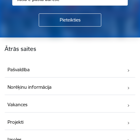
Kājene
Ātrās saites
Pašvaldība
Norēķinu informācija
Vakances
Projekti
Izsoles