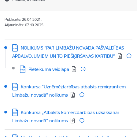
Publicēts: 26.04.2021.
Atjaunināts: 07.10.2025.
Lejupielādēt:
NOLIKUMS “PAR LIMBAŽU NOVADA PAŠVALDĪBAS
APBALVOJUMIEM UN TO PIEŠĶIRŠANAS KĀRTĪBU”
Lejupielādēt:
Pieteikuma veidlapa
Lejupielādēt:
Konkursa "Uzņēmējdarbības atbalsts remigrantiem
Limbažu novadā" nolikums
Lejupielādēt:
Konkursa „Atbalsts komercdarbības uzsākšanai
Limbažu novadā” nolikums