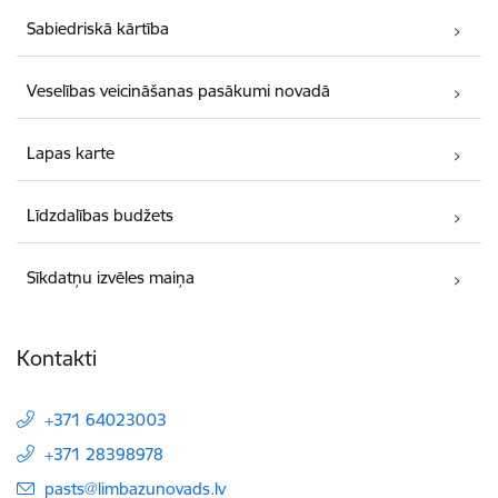
Sabiedriskā kārtība
Veselības veicināšanas pasākumi novadā
Lapas karte
Līdzdalības budžets
Sīkdatņu izvēles maiņa
Kontakti
+371 64023003
+371 28398978
E-pasts:
pasts@limbazunovads.lv