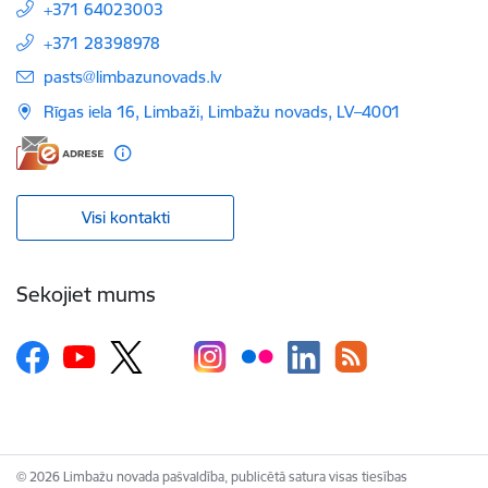
+371 64023003
+371 28398978
E-pasts:
pasts@limbazunovads.lv
Rīgas iela 16, Limbaži, Limbažu novads, LV–4001
Visi kontakti
Sekojiet mums
© 2026 Limbažu novada pašvaldība, publicētā satura visas tiesības