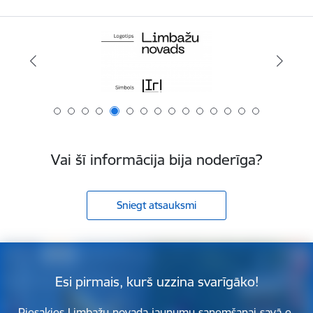
Vai šī informācija bija noderīga?
Sniegt atsauksmi
Esi pirmais, kurš uzzina svarīgāko!
Piesakies Limbažu novada jaunumu saņemšanai savā e-