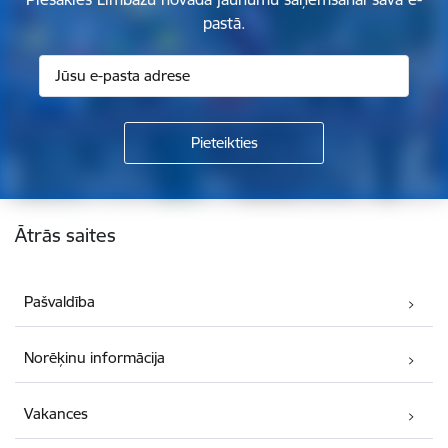
pastā.
Kājene
Ātrās saites
Pašvaldība
Norēķinu informācija
Vakances