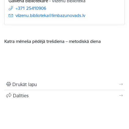
Galvenā bibliotekāre
-
Vilzēnu bibliotēka
+371 25410906
E-pasts:
vilzenu.biblioteka@limbazunovads.lv
Katra mēneša pēdējā trešdiena – metodiskā diena
Drukāt lapu
Dalīties