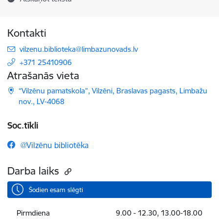
Kontakti
E-pasts:
vilzenu.biblioteka@limbazunovads.lv
+371 25410906
Atrašanās vieta
“Vilzēnu pamatskola”, Vilzēni, Braslavas pagasts, Limbažu
nov., LV-4068
Soc.tīkli
@Vilzēnu bibliotēka
Darba laiks
Šodien esam slēgti
Pirmdiena
9.00 - 12.30, 13.00-18.00