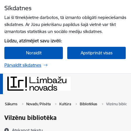
Pāriet uz lapas saturu
Sīkdatnes
Spied
lai meklētu
Enter
Lai šī tīmekļvietne darbotos, tā izmanto obligāti nepieciešamās
sīkdatnes. Ar Jūsu piekrišanu papildus šajā vietnē var tikt
izmantotas statistikas un sociālo mediju sīkdatnes.
Lūdzu, atzīmējiet savu izvēli:
Noraidīt
Apstiprināt visas
Pārvaldīt sīkdatnes
Sākums
Novads/Pilsēta
Kultūra
Bibliotēkas
Vilzēnu bibliot
Vilzēnu bibliotēka
Atskaņot tekstu