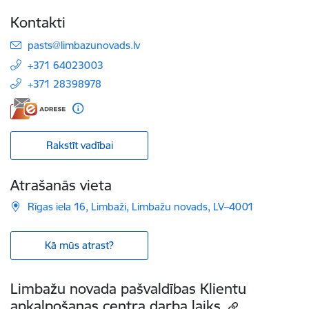
Kontakti
E-pasts:
pasts@limbazunovads.lv
+371 64023003
+371 28398978
Rakstīt vadībai
Atrašanās vieta
Rīgas iela 16, Limbaži, Limbažu novads, LV–4001
Kā mūs atrast?
Limbažu novada pašvaldības Klientu
apkalpošanas centra darba laiks