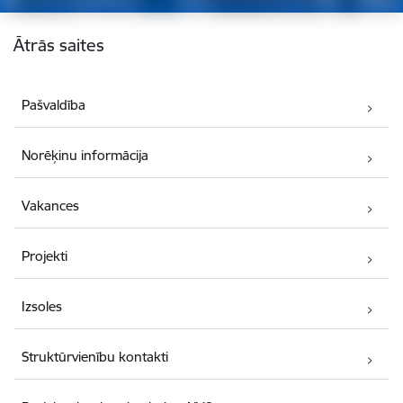
Kājene
Ātrās saites
Pašvaldība
Norēķinu informācija
Vakances
Projekti
Izsoles
Struktūrvienību kontakti