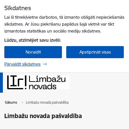
Pāriet uz lapas saturu
Sīkdatnes
Spied
lai meklētu
Enter
Lai šī tīmekļvietne darbotos, tā izmanto obligāti nepieciešamās
sīkdatnes. Ar Jūsu piekrišanu papildus šajā vietnē var tikt
izmantotas statistikas un sociālo mediju sīkdatnes.
Lūdzu, atzīmējiet savu izvēli:
Noraidīt
Apstiprināt visas
Pārvaldīt sīkdatnes
Sākums
Limbažu novada pašvaldība
Limbažu novada pašvaldība