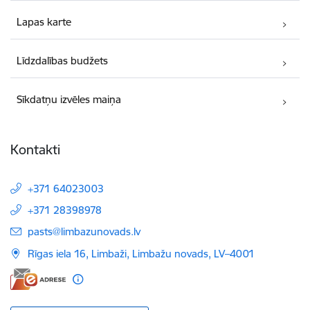
Lapas karte
Līdzdalības budžets
Sīkdatņu izvēles maiņa
Kontakti
+371 64023003
+371 28398978
E-pasts:
pasts@limbazunovads.lv
Rīgas iela 16, Limbaži, Limbažu novads, LV–4001