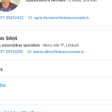
Izpilddirektora vietnieks
-
2.stāvā, 209.kab.
371 29252432
E-pasts:
agris.blumers@limbazunovads.lv
is Siliņš
s aizsardzības speciālists
-
Mūru ielā 17, Limbaži
371 29135070
E-pasts:
dainis.silins@limbazunovads.lv
as
ība