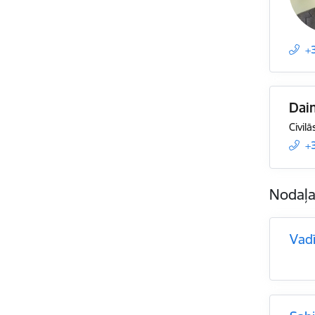
+
Dain
Civilā
+
Nodaļ
Vad