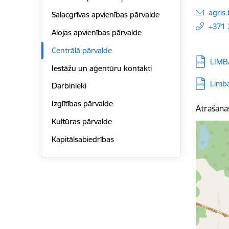
E-pas
agris
Salacgrīvas apvienības pārvalde
+371
Alojas apvienības pārvalde
Centrālā pārvalde
Lejupielā
LIMB
Iestāžu un aģentūru kontakti
Lejupielā
Limb
Darbinieki
Izglītības pārvalde
Atrašanā
Kultūras pārvalde
Kapitālsabiedrības