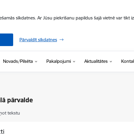
iešamās sīkdatnes. Ar Jūsu piekrišanu papildus šajā vietnē var tikt i
Pārvaldīt sīkdatnes
Novads/Pilsēta
Pakalpojumi
Aktualitātes
Kontak
lā pārvalde
ņot tekstu
ti