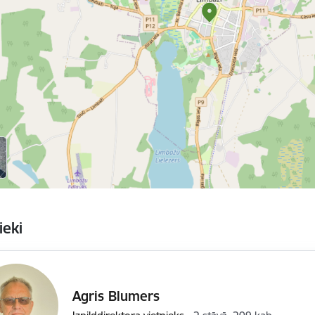
ieki
Agris Blumers