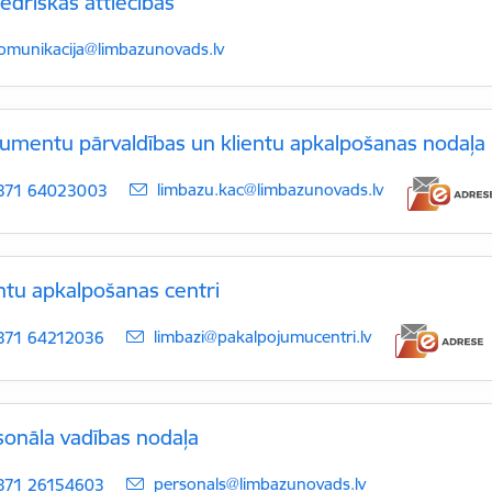
edriskās attiecības
-pasts:
omunikacija@limbazunovads.lv
umentu pārvaldības un klientu apkalpošanas nodaļa
E-pasts:
limbazu.kac@limbazunovads.lv
371 64023003
ntu apkalpošanas centri
E-pasts:
limbazi@pakalpojumucentri.lv
371 64212036
sonāla vadības nodaļa
E-pasts:
personals@limbazunovads.lv
371 26154603