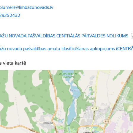
ts:
.blumers@limbazunovads.lv
 29252432
dēt:
AŽU NOVADA PAŠVALDĪBAS CENTRĀLĀS PĀRVALDES NOLIKUMS
dēt:
ažu novada pašvaldības amatu klasificēšanas apkopojums (CENT
s vieta kartē