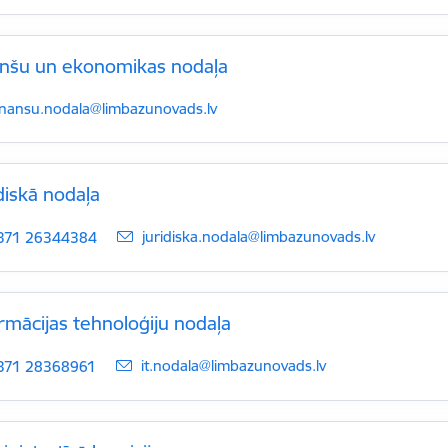
anšu un ekonomikas nodaļa
-pasts:
inansu.nodala@limbazunovads.lv
diskā nodaļa
E-pasts:
juridiska.nodala@limbazunovads.lv
371 26344384
rmācijas tehnoloģiju nodaļa
E-pasts:
it.nodala@limbazunovads.lv
371 28368961