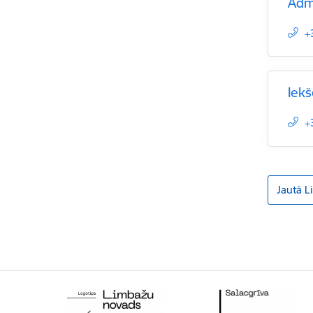
Admi
+
Iekš
+
Jautā L