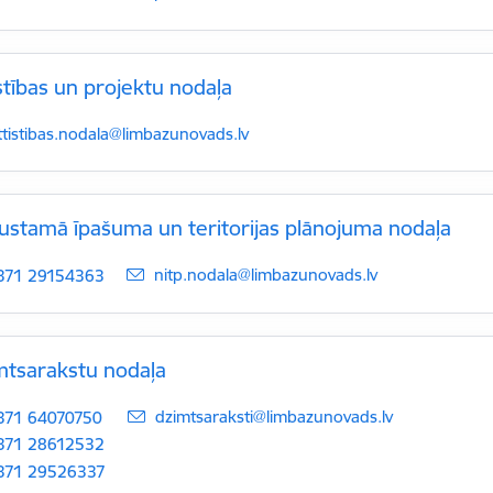
stības un projektu nodaļa
-pasts:
ttistibas.nodala@limbazunovads.lv
ustamā īpašuma un teritorijas plānojuma nodaļa
E-pasts:
nitp.nodala@limbazunovads.lv
371 29154363
mtsarakstu nodaļa
E-pasts:
dzimtsaraksti@limbazunovads.lv
371 64070750
371 28612532
371 29526337