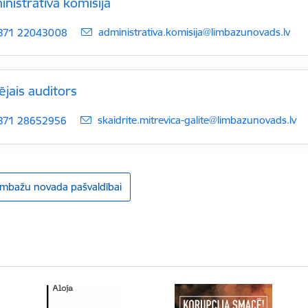
nistratīvā komisija
E-pasts:
administrativa.komisija@limbazunovads.lv
371 22043008
ējais auditors
E-pasts:
skaidrite.mitrevica-galite@limbazunovads.lv
371 28652956
imbažu novada pašvaldībai