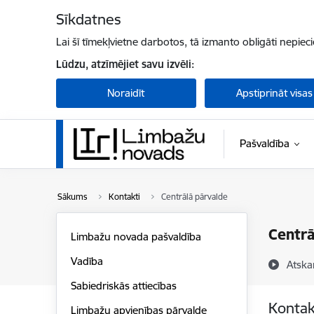
Pāriet uz lapas saturu
Sīkdatnes
Lai šī tīmekļvietne darbotos, tā izmanto obligāti nepiec
Lūdzu, atzīmējiet savu izvēli:
Noraidīt
Apstiprināt visas
Pašvaldība
Sākums
Kontakti
Centrālā pārvalde
Centrā
Limbažu novada pašvaldība
Vadība
Atska
Sabiedriskās attiecības
Kontak
Limbažu apvienības pārvalde