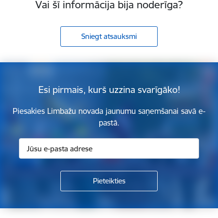
Vai šī informācija bija noderīga?
Sniegt atsauksmi
Esi pirmais, kurš uzzina svarīgāko!
Piesakies Limbažu novada jaunumu saņemšanai savā e-
pastā.
Kājene