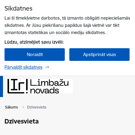
Pāriet uz lapas saturu
Sīkdatnes
Spied
lai meklētu
Enter
Lai šī tīmekļvietne darbotos, tā izmanto obligāti nepieciešamās
sīkdatnes. Ar Jūsu piekrišanu papildus šajā vietnē var tikt
izmantotas statistikas un sociālo mediju sīkdatnes.
Lūdzu, atzīmējiet savu izvēli:
Noraidīt
Apstiprināt visas
Pārvaldīt sīkdatnes
Sākums
Dzīvesvieta
Dzīvesvieta