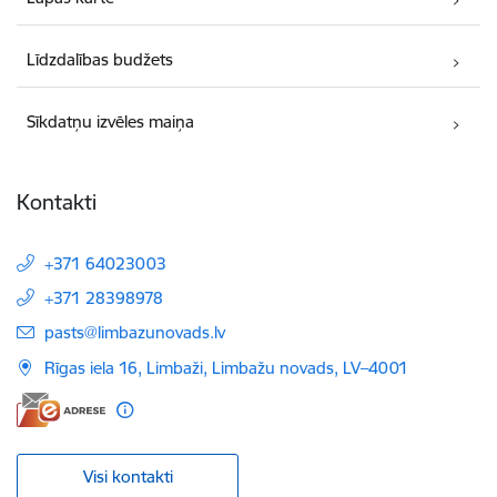
Līdzdalības budžets
Sīkdatņu izvēles maiņa
Kontakti
+371 64023003
+371 28398978
E-pasts:
pasts@limbazunovads.lv
Rīgas iela 16, Limbaži, Limbažu novads, LV–4001
Visi kontakti