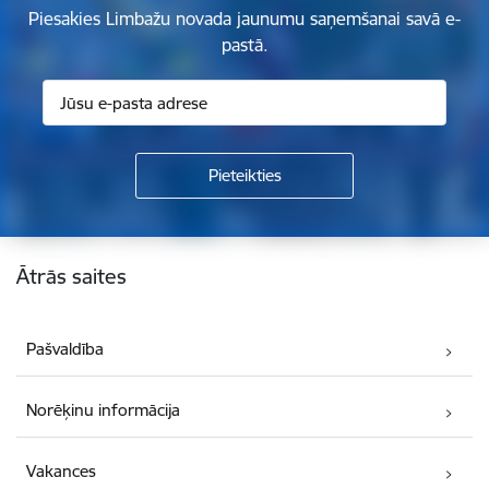
Piesakies Limbažu novada jaunumu saņemšanai savā e-
pastā.
Kājene
Ātrās saites
Pašvaldība
Norēķinu informācija
Vakances