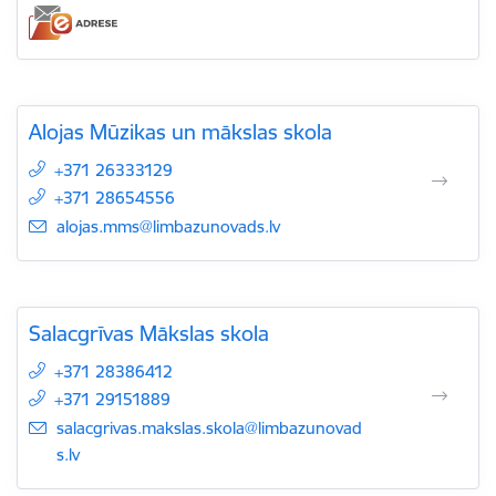
Alojas Mūzikas un mākslas skola
+371 26333129
+371 28654556
E-pasts:
alojas.mms@limbazunovads.lv
Salacgrīvas Mākslas skola
+371 28386412
+371 29151889
E-pasts:
salacgrivas.makslas.skola@limbazunovad
s.lv