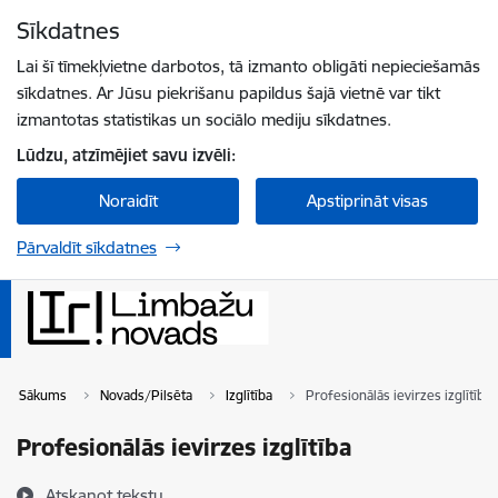
Pāriet uz lapas saturu
Sīkdatnes
Spied
lai meklētu
Enter
Lai šī tīmekļvietne darbotos, tā izmanto obligāti nepieciešamās
sīkdatnes. Ar Jūsu piekrišanu papildus šajā vietnē var tikt
izmantotas statistikas un sociālo mediju sīkdatnes.
Lūdzu, atzīmējiet savu izvēli:
Noraidīt
Apstiprināt visas
Pārvaldīt sīkdatnes
Sākums
Novads/Pilsēta
Izglītība
Profesionālās ievirzes izglītība
Profesionālās ievirzes izglītība
Atskaņot tekstu