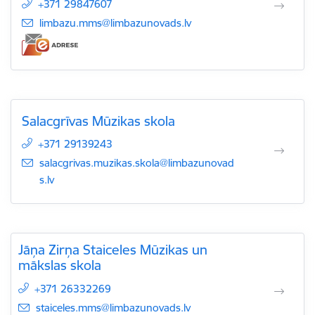
+371 29847607
E-pasts:
limbazu.mms@limbazunovads.lv
Salacgrīvas Mūzikas skola
+371 29139243
E-pasts:
salacgrivas.muzikas.skola@limbazunovad
s.lv
Jāņa Zirņa Staiceles Mūzikas un
mākslas skola
+371 26332269
E-pasts:
staiceles.mms@limbazunovads.lv