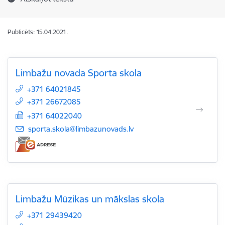
Publicēts: 15.04.2021.
Limbažu novada Sporta skola
+371 64021845
+371 26672085
+371 64022040
E-pasts:
sporta.skola@limbazunovads.lv
Limbažu Mūzikas un mākslas skola
+371 29439420