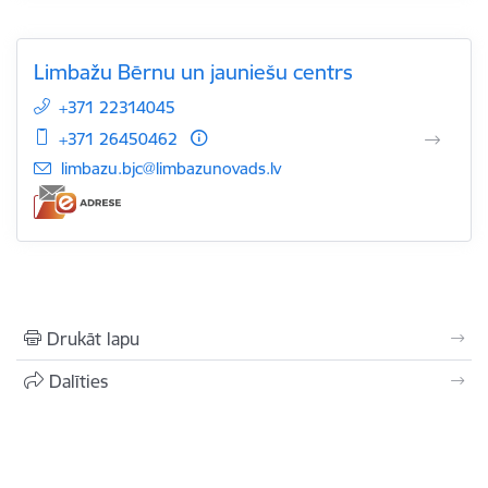
Limbažu Bērnu un jauniešu centrs
+371 22314045
+371 26450462
E-pasts:
limbazu.bjc@limbazunovads.lv
Drukāt lapu
Dalīties