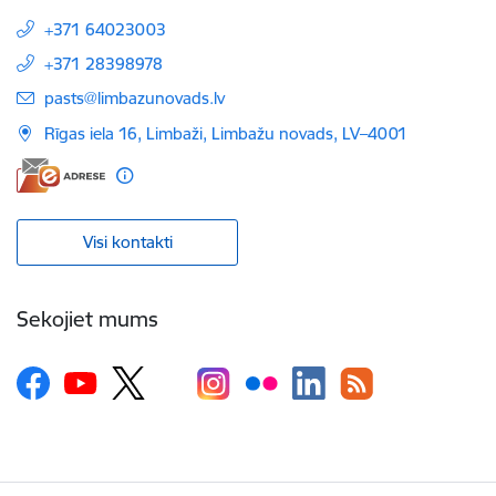
+371 64023003
+371 28398978
E-pasts:
pasts@limbazunovads.lv
Rīgas iela 16, Limbaži, Limbažu novads, LV–4001
Visi kontakti
Sekojiet mums