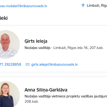
ts:
Limbaži, Rīg
tibas.nodala@limbazunovads.lv
ieki
Ģirts Ieleja
Nodaļas vadītājs
-
Limbaži, Rīgas iela 16, 207.kab.
71 29228858
E-pasts:
girts.ieleja@limbazunovads.lv
Anna Siliņa-Garklāva
Nodaļas vadītāja vietniece projektu vadības jautāju
208.kab.