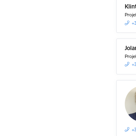
Klin
Proje
+
Jol
Proje
+
+