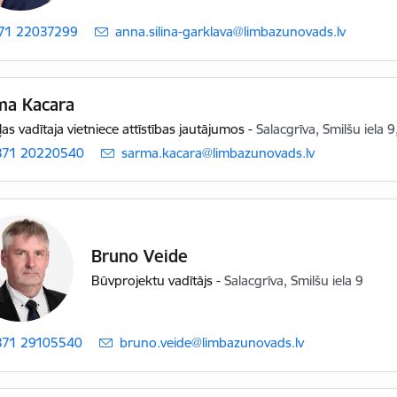
71 22037299
E-pasts:
anna.silina-garklava@limbazunovads.lv
ma Kacara
as vadītaja vietniece attīstības jautājumos
-
Salacgrīva, Smilšu iela 
371 20220540
E-pasts:
sarma.kacara@limbazunovads.lv
Bruno Veide
Būvprojektu vadītājs
-
Salacgrīva, Smilšu iela 9
371 29105540
E-pasts:
bruno.veide@limbazunovads.lv