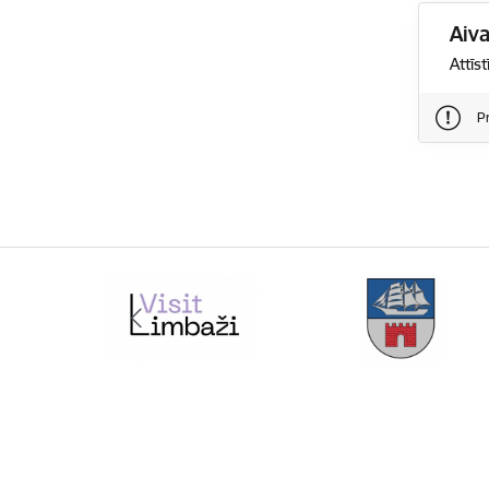
Aiv
Attīs
P