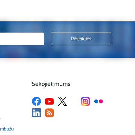
Sekojiet mums
v
Limbažu