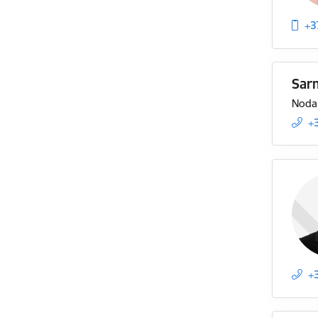
+3
Sar
Nodaļ
+
+