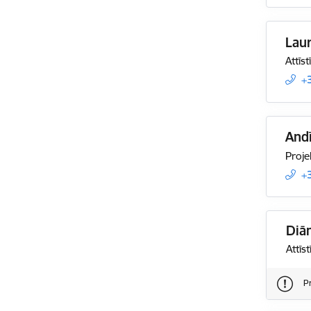
Lau
Attīs
+
And
Proje
+
Diā
Attīs
P