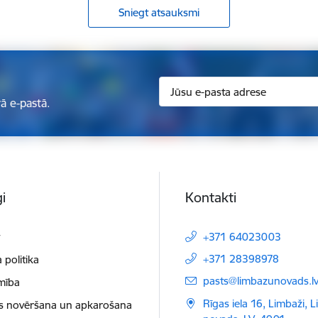
Sniegt atsauksmi
ā e-pastā.
i
Kontakti
t
+371 64023003
+371 28398978
 politika
E-pasts:
pasts@limbazunovads.l
mība
Rīgas iela 16, Limbaži, 
as novēršana un apkarošana