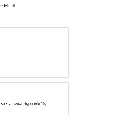
as ielā 16
mos
-
Limbaži, Rīgas iela 16,