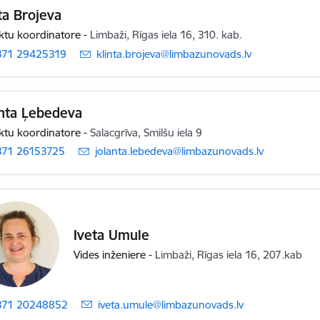
ta Brojeva
ktu koordinatore
-
Limbaži, Rīgas iela 16, 310. kab.
371 29425319
E-pasts:
klinta.brojeva@limbazunovads.lv
anta Ļebedeva
ktu koordinatore
-
Salacgrīva, Smilšu iela 9
371 26153725
E-pasts:
jolanta.lebedeva@limbazunovads.lv
Iveta Umule
Vides inženiere
-
Limbaži, Rīgas iela 16, 207.kab
371 20248852
E-pasts:
iveta.umule@limbazunovads.lv