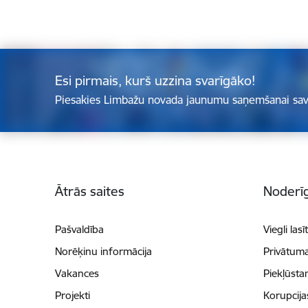
Esi pirmais, kurš uzzina svarīgāko!
Piesakies Limbažu novada jaunumu saņemšanai sav
Kājene
Ātrās saites
Noderīg
Pašvaldība
Viegli lasī
Norēķinu informācija
Privātuma
Vakances
Piekļūsta
Projekti
Korupcij