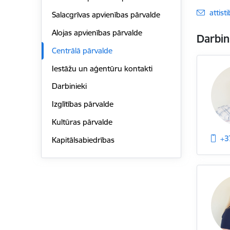
E-pas
attis
Salacgrīvas apvienības pārvalde
Alojas apvienības pārvalde
Darbin
Centrālā pārvalde
Iestāžu un aģentūru kontakti
Darbinieki
Izglītības pārvalde
Kultūras pārvalde
+3
Kapitālsabiedrības