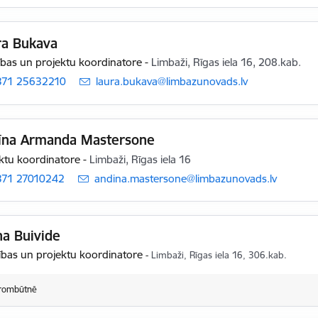
ra Bukava
tības un projektu koordinatore
-
Limbaži, Rīgas iela 16, 208.kab.
371 25632210
E-pasts:
laura.bukava@limbazunovads.lv
īna Armanda Mastersone
ktu koordinatore
-
Limbaži, Rīgas iela 16
371 27010242
E-pasts:
andina.mastersone@limbazunovads.lv
na Buivide
tības un projektu koordinatore
-
Limbaži, Rīgas iela 16, 306.kab.
rombūtnē