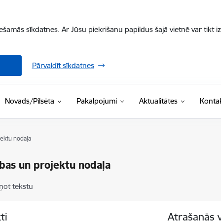
iešamās sīkdatnes. Ar Jūsu piekrišanu papildus šajā vietnē var tikt i
Pārvaldīt sīkdatnes
Novads/Pilsēta
Pakalpojumi
Aktualitātes
Kontak
jektu nodaļa
ības un projektu nodaļa
ņot tekstu
ti
Atrašanās 