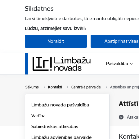
Pāriet uz lapas saturu
Sīkdatnes
Lai šī tīmekļvietne darbotos, tā izmanto obligāti nepiec
Lūdzu, atzīmējiet savu izvēli:
Noraidīt
Apstiprināt visas
Pašvaldība
Sākums
Kontakti
Centrālā pārvalde
Attīstības un pro
Attīst
Limbažu novada pašvaldība
Vadība
Atska
Sabiedriskās attiecības
Kontak
Limbažu apvienības pārvalde