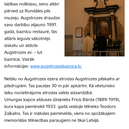
labības noliktavu, seno altāri
pārved uz Rundāles pils
muzeju. Augstrozes draudze
savu darbību atjauno 1991.
gadā, baznīcu restaurē, tās
altāris ieguvis sākotnējo
izskatu un atdots
Augstrozes ev. – lut.
baznīcai. Vairāk
informācijas:
www.augstrozesbaznica.lv.
Netālu no Augstrozes ezera atrodas Augstrozes pilskalns ar
pilsdrupām. Tas paceļas 30 m pār apkārtni. Kā vēsturisko
laiku nocietinājums atrodas valsts aizsardzībā.
Umurgas kapos atdusas dzejnieks Fricis Bārda (1889-1919),
kura kapa pieminekli 1933. gadā veidojis tēlnieks Teodors
Zaļkalns. Tas ir mākslas piemineklis, viens no spožākajiem
memoriālas tēlniecības paraugiem ne tikai Latvijā.