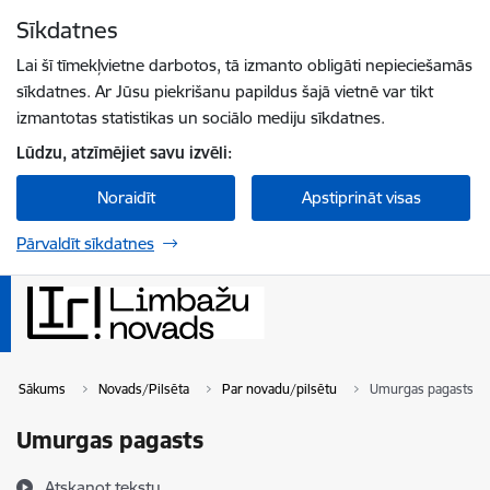
Pāriet uz lapas saturu
Sīkdatnes
Spied
lai meklētu
Enter
Lai šī tīmekļvietne darbotos, tā izmanto obligāti nepieciešamās
sīkdatnes. Ar Jūsu piekrišanu papildus šajā vietnē var tikt
izmantotas statistikas un sociālo mediju sīkdatnes.
Lūdzu, atzīmējiet savu izvēli:
Noraidīt
Apstiprināt visas
Pārvaldīt sīkdatnes
Sākums
Novads/Pilsēta
Par novadu/pilsētu
Umurgas pagasts
Umurgas pagasts
Atskaņot tekstu