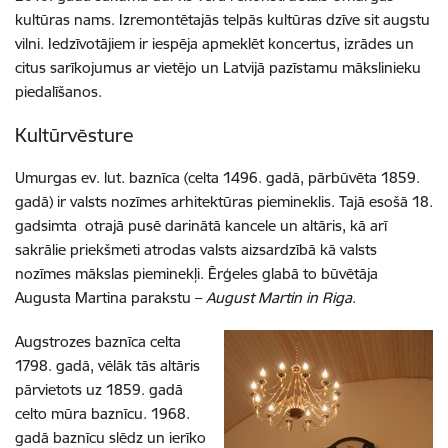
kultūras nams. Izremontētajās telpās kultūras dzīve sit augstu
vilni. Iedzīvotājiem ir iespēja apmeklēt koncertus, izrādes un
citus sarīkojumus ar vietējo un Latvijā pazīstamu mākslinieku
piedalīšanos.
Kultūrvēsture
Umurgas ev. lut. baznīca (celta 1496. gadā, pārbūvēta 1859.
gadā) ir valsts nozīmes arhitektūras piemineklis. Tajā esošā 18.
gadsimta otrajā pusē darinātā kancele un altāris, kā arī
sakrālie priekšmeti atrodas valsts aizsardzībā kā valsts
nozīmes mākslas pieminekļi. Ērģeles glabā to būvētāja
Augusta Martina parakstu –
August Martin in Riga
.
Augstrozes baznīca celta
1798. gadā, vēlāk tās altāris
pārvietots uz 1859. gadā
celto mūra baznīcu. 1968.
gadā baznīcu slēdz un ierīko