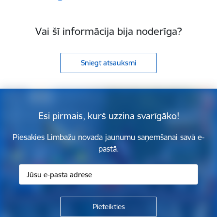
Vai šī informācija bija noderīga?
Sniegt atsauksmi
Esi pirmais, kurš uzzina svarīgāko!
Piesakies Limbažu novada jaunumu saņemšanai savā e-
pastā.