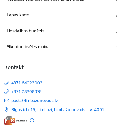
Lapas karte
Līdzdalības budžets
Sīkdatņu izvēles maiņa
Kontakti
+371 64023003
+371 28398978
E-pasts:
pasts@limbazunovads.lv
Rīgas iela 16, Limbaži, Limbažu novads, LV–4001