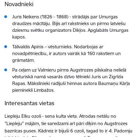
Novadnieki
Juris Neikens (1826 - 1868) - strādājis par Umurgas
draudzes mācītāju. Bijis arī rakstnieks un pirmo latviešu
dziesmu svētku organizators Dikļos. Apglabāts Umurgas
kapos.
Tālivaldis Apinis – vēsturnieks. Nodarbojas ar
novadpētniecību, ir autors vairāk kā 160 rakstiem un
grāmatām.
Pa ceļam uz Valmieru pirms Augstrozes pilskalna nelielā
vēsturiskā namā vasarās dzīvo tēlnieki Juris un Zigrīda
Rapas. Mākslinieki radījuši himnas autora Baumaņu Kārļa
pieminekli Limbažos.
Interesantas vietas
Liepleju Elku ozoli - sena kulta vieta. Atrodas netālu no
"Liepleju" mājām, tie saredzami arī pāri dīķim no Augstrozes
baznīcas puses. Kādreiz ir bijuši 6 ozoli, tagad to ir 4. Padomju