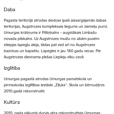
Daba
Pagasta teritorijā atrodas deviņas īpaši aizsargājamās dabas
teritorijas, Augstrozes kompleksais liegums un ziemeļu purvi.
Umurgas krāšņums ir Piltiņkalns – augstākais Limbažu
novada pilskalns. Uz Augstrozes muižu no abām pusēm
stiepjas lapegļu aleja, tādas pat ved arī no Augstrozes
baznīcas un kapsētu. Lapegles ir jau 160 gadu vecas. Pie
Augstrozes dievnama plešas Liepleju elku ozoli.
Izglītība
Umurgas pagastā atrodas Umurgas pamatskola un
pirmsskolas izglītības iestāde „Zīļuks”. Skola un bērnudārzs
2010.gadā rekonstruēti.
Kultūra
2010. gada sākumā durvis vēra rekonstruētais Umurgas