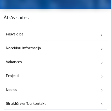
Kājene
Ātrās saites
Pašvaldība
Norēķinu informācija
Vakances
Projekti
Izsoles
Struktūrvienību kontakti