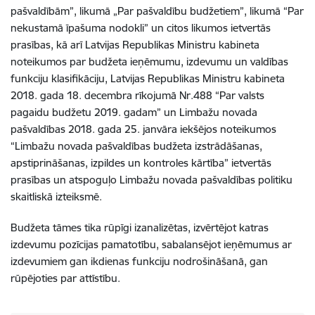
pašvaldībām”, likumā „Par pašvaldību budžetiem”, likumā “Par
nekustamā īpašuma nodokli” un citos likumos ietvertās
prasības, kā arī Latvijas Republikas Ministru kabineta
noteikumos par budžeta ieņēmumu, izdevumu un valdības
funkciju klasifikāciju, Latvijas Republikas Ministru kabineta
2018. gada 18. decembra rīkojumā Nr.488 “Par valsts
pagaidu budžetu 2019. gadam” un Limbažu novada
pašvaldības 2018. gada 25. janvāra iekšējos noteikumos
“Limbažu novada pašvaldības budžeta izstrādāšanas,
apstiprināšanas, izpildes un kontroles kārtība” ietvertās
prasības un atspoguļo Limbažu novada pašvaldības politiku
skaitliskā izteiksmē.
Budžeta tāmes tika rūpīgi izanalizētas, izvērtējot katras
izdevumu pozīcijas pamatotību, sabalansējot ieņēmumus ar
izdevumiem gan ikdienas funkciju nodrošināšanā, gan
rūpējoties par attīstību.