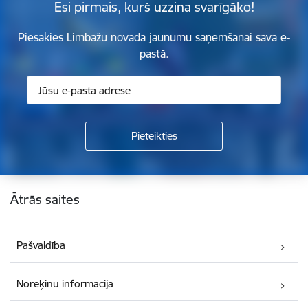
Esi pirmais, kurš uzzina svarīgāko!
Piesakies Limbažu novada jaunumu saņemšanai savā e-
pastā.
Kājene
Ātrās saites
Pašvaldība
Norēķinu informācija