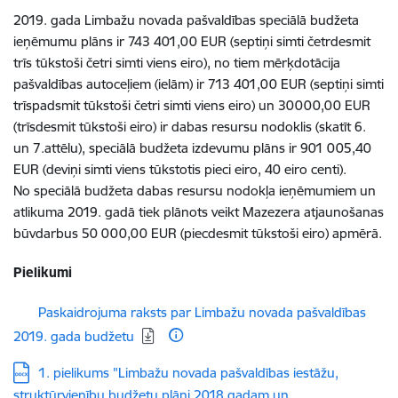
2019. gada Limbažu novada pašvaldības speciālā budžeta
ieņēmumu plāns ir 743 401,00 EUR (septiņi simti četrdesmit
trīs tūkstoši četri simti viens eiro), no tiem mērķdotācija
pašvaldības autoceļiem (ielām) ir 713 401,00 EUR (septiņi simti
trīspadsmit tūkstoši četri simti viens eiro) un 30000,00 EUR
(trīsdesmit tūkstoši eiro) ir dabas resursu nodoklis (skatīt 6.
un 7.attēlu), speciālā budžeta izdevumu plāns ir 901 005,40
EUR (deviņi simti viens tūkstotis pieci eiro, 40 eiro centi).
No speciālā budžeta dabas resursu nodokļa ieņēmumiem un
atlikuma 2019. gadā tiek plānots veikt Mazezera atjaunošanas
būvdarbus 50 000,00 EUR (piecdesmit tūkstoši eiro) apmērā.
Pielikumi
Lejupielādēt:
Paskaidrojuma raksts par Limbažu novada pašvaldības
2019. gada budžetu
Lejupielādēt:
1. pielikums "Limbažu novada pašvaldības iestāžu,
struktūrvienību budžetu plāni 2018.gadam un