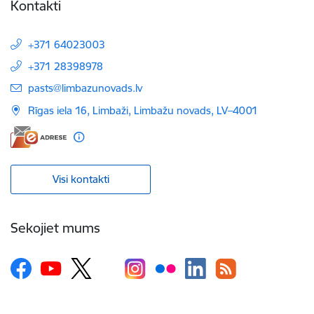
Kontakti
+371 64023003
+371 28398978
E-pasts:
pasts@limbazunovads.lv
Rīgas iela 16, Limbaži, Limbažu novads, LV–4001
Visi kontakti
Sekojiet mums