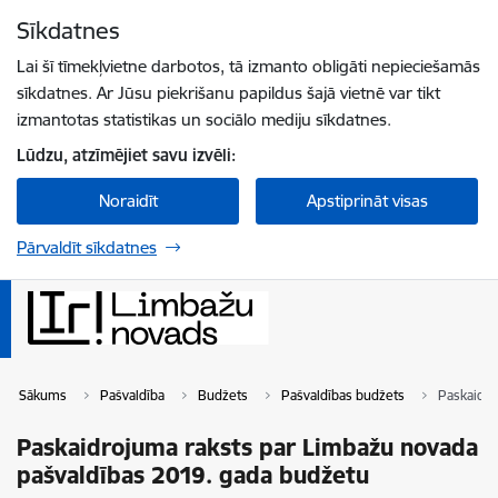
Pāriet uz lapas saturu
Sīkdatnes
Spied
lai meklētu
Enter
Lai šī tīmekļvietne darbotos, tā izmanto obligāti nepieciešamās
sīkdatnes. Ar Jūsu piekrišanu papildus šajā vietnē var tikt
izmantotas statistikas un sociālo mediju sīkdatnes.
Lūdzu, atzīmējiet savu izvēli:
Noraidīt
Apstiprināt visas
Pārvaldīt sīkdatnes
Sākums
Pašvaldība
Budžets
Pašvaldības budžets
Paskaidro
Paskaidrojuma raksts par Limbažu novada
pašvaldības 2019. gada budžetu