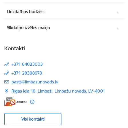
Līdzdalības budžets
Sīkdatņu izvēles maiņa
Kontakti
+371 64023003
+371 28398978
E-pasts:
pasts@limbazunovads.lv
Rīgas iela 16, Limbaži, Limbažu novads, LV–4001
Visi kontakti