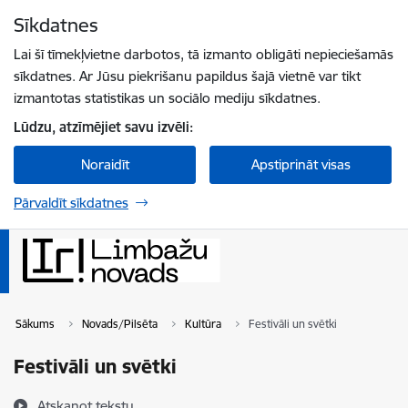
Pāriet uz lapas saturu
Sīkdatnes
Spied
lai meklētu
Enter
Lai šī tīmekļvietne darbotos, tā izmanto obligāti nepieciešamās
sīkdatnes. Ar Jūsu piekrišanu papildus šajā vietnē var tikt
izmantotas statistikas un sociālo mediju sīkdatnes.
Lūdzu, atzīmējiet savu izvēli:
Noraidīt
Apstiprināt visas
Pārvaldīt sīkdatnes
Sākums
Novads/Pilsēta
Kultūra
Festivāli un svētki
Festivāli un svētki
Atskaņot tekstu