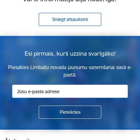
Sniegt atsauksmi
Esi pirmais, kurš uzzina svarīgāko!
Piesakies Limbažu novada jaunumu saņemšanai savā e-
pastā.
Kājene