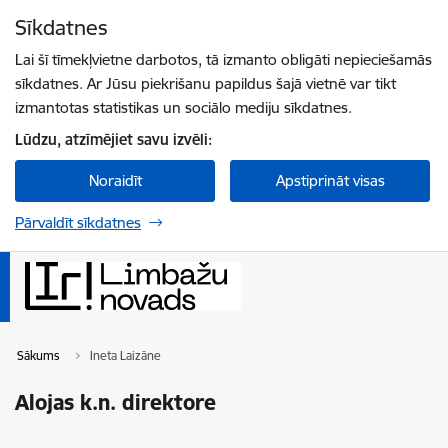
Pāriet uz lapas saturu
Sīkdatnes
Spied
lai meklētu
Enter
Lai šī tīmekļvietne darbotos, tā izmanto obligāti nepieciešamās
sīkdatnes. Ar Jūsu piekrišanu papildus šajā vietnē var tikt
izmantotas statistikas un sociālo mediju sīkdatnes.
Lūdzu, atzīmējiet savu izvēli:
Noraidīt
Apstiprināt visas
Pārvaldīt sīkdatnes
Sākums
Ineta Laizāne
Alojas k.n. direktore