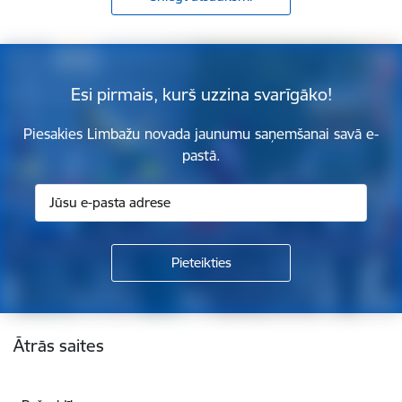
Esi pirmais, kurš uzzina svarīgāko!
Piesakies Limbažu novada jaunumu saņemšanai savā e-
pastā.
Kājene
Ātrās saites