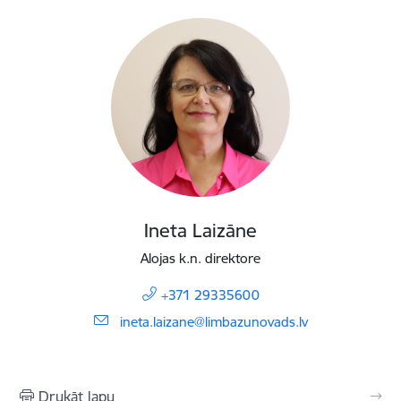
Ineta Laizāne
Alojas k.n. direktore
+371 29335600
E-pasts:
ineta.laizane@limbazunovads.lv
Drukāt lapu