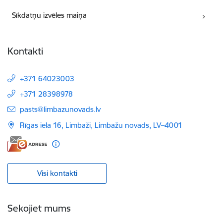
Sīkdatņu izvēles maiņa
Kontakti
+371 64023003
+371 28398978
E-pasts:
pasts@limbazunovads.lv
Rīgas iela 16, Limbaži, Limbažu novads, LV–4001
Visi kontakti
Sekojiet mums