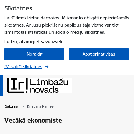
Pāriet uz lapas saturu
Sīkdatnes
Spied
lai meklētu
Enter
Lai šī tīmekļvietne darbotos, tā izmanto obligāti nepieciešamās
sīkdatnes. Ar Jūsu piekrišanu papildus šajā vietnē var tikt
izmantotas statistikas un sociālo mediju sīkdatnes.
Lūdzu, atzīmējiet savu izvēli:
Noraidīt
Apstiprināt visas
Pārvaldīt sīkdatnes
Sākums
Kristiāna Pamše
Vecākā ekonomiste