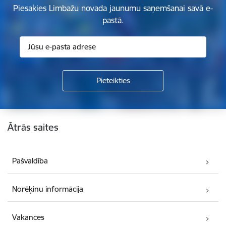
Piesakies Limbažu novada jaunumu saņemšanai savā e-
pastā.
Kājene
Ātrās saites
Pašvaldība
Norēķinu informācija
Vakances