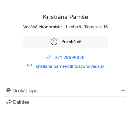
Kristiāna Pamše
Vecākā ekonomiste
Limbaži, Rīgas iela 16
Prombūtnē
+371 28699826
E-pasts:
kristiana.pamse@limbazunovads.lv
Drukāt lapu
Dalīties