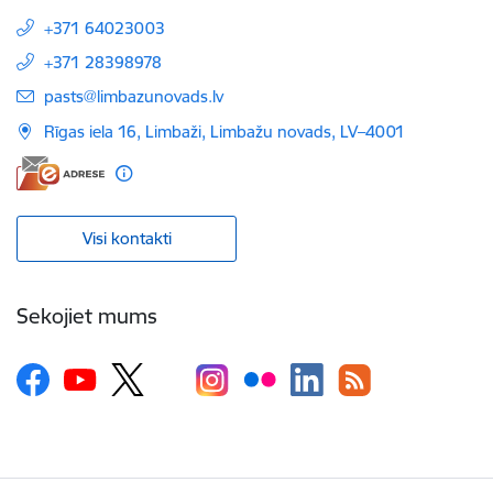
+371 64023003
+371 28398978
E-pasts:
pasts@limbazunovads.lv
Rīgas iela 16, Limbaži, Limbažu novads, LV–4001
Visi kontakti
Sekojiet mums