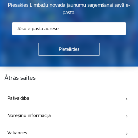
Piesakies Limbažu novada jaunumu saņemšanai savā e-
pastā.
Kājene
Ātrās saites
Pašvaldība
Norēķinu informācija
Vakances