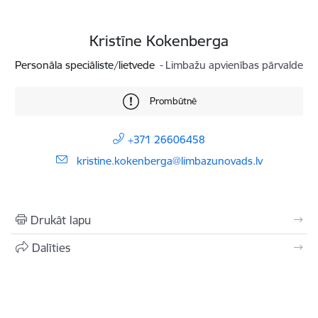
Kristīne Kokenberga
Personāla speciāliste/lietvede
Limbažu apvienības pārvalde
Prombūtnē
+371 26606458
E-pasts:
kristine.kokenberga@limbazunovads.lv
Drukāt lapu
Dalīties