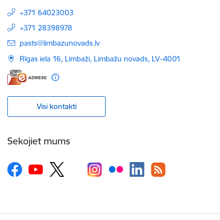
+371 64023003
+371 28398978
E-pasts:
pasts@limbazunovads.lv
Rīgas iela 16, Limbaži, Limbažu novads, LV–4001
Visi kontakti
Sekojiet mums