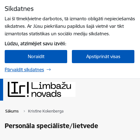
Pāriet uz lapas saturu
Sīkdatnes
Spied
lai meklētu
Enter
Lai šī tīmekļvietne darbotos, tā izmanto obligāti nepieciešamās
sīkdatnes. Ar Jūsu piekrišanu papildus šajā vietnē var tikt
izmantotas statistikas un sociālo mediju sīkdatnes.
Lūdzu, atzīmējiet savu izvēli:
Noraidīt
Apstiprināt visas
Pārvaldīt sīkdatnes
Sākums
Kristīne Kokenberga
Personāla speciāliste/lietvede