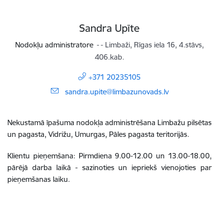
Sandra Upīte
Nodokļu administratore
- Limbaži, Rīgas iela 16, 4.stāvs,
406.kab.
+371 20235105
E-pasts:
sandra.upite@limbazunovads.lv
Nekustamā īpašuma nodokļa administrēšana Limbažu pilsētas
un pagasta, Vidrižu, Umurgas, Pāles pagasta teritorijās.
Klientu pieņemšana: Pirmdiena 9.00-12.00 un 13.00-18.00,
pārējā darba laikā - sazinoties un iepriekš vienojoties par
pieņemšanas laiku.