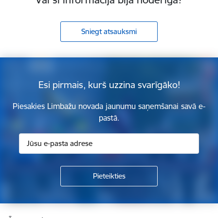
Sniegt atsauksmi
Esi pirmais, kurš uzzina svarīgāko!
Piesakies Limbažu novada jaunumu saņemšanai savā e-
pastā.
Kājene