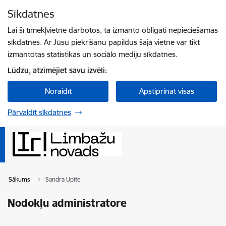
Pāriet uz lapas saturu
Sīkdatnes
Spied
lai meklētu
Enter
Lai šī tīmekļvietne darbotos, tā izmanto obligāti nepieciešamās
sīkdatnes. Ar Jūsu piekrišanu papildus šajā vietnē var tikt
izmantotas statistikas un sociālo mediju sīkdatnes.
Lūdzu, atzīmējiet savu izvēli:
Noraidīt
Apstiprināt visas
Pārvaldīt sīkdatnes
Sākums
Sandra Upīte
Nodokļu administratore