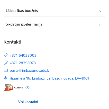
Līdzdalības budžets
Sīkdatņu izvēles maiņa
Kontakti
+371 64023003
+371 28398978
E-pasts:
pasts@limbazunovads.lv
Rīgas iela 16, Limbaži, Limbažu novads, LV–4001
Visi kontakti