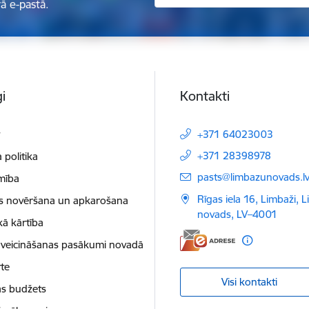
ā e-pastā.
i
Kontakti
t
+371 64023003
+371 28398978
 politika
E-pasts:
pasts@limbazunovads.l
mība
Rīgas iela 16, Limbaži, 
as novēršana un apkarošana
novads, LV–4001
kā kārtība
 veicināšanas pasākumi novadā
te
Visi kontakti
as budžets