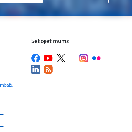
Sekojiet mums
v
Limbažu