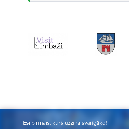
Esi pirmais, kurš uzzina svarīgāko!