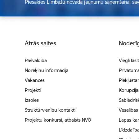
Piesakies Limbažu novada jaunumu saņemšanai sav
Kājene
Ātrās saites
Noderīg
Pašvaldība
Viegli lasī
Norēķinu informācija
Privātuma
Vakances
Piekļūsta
Projekti
Korupcij
Izsoles
Sabiedris
Struktūrvienību kontakti
Veselības
Projektu konkursi, atbalsts NVO
Lapas kar
Līdzdalīb