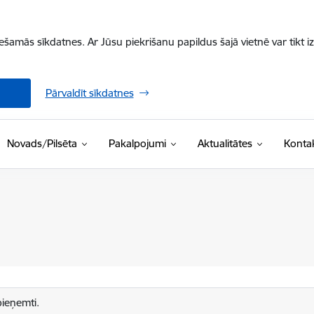
iešamās sīkdatnes. Ar Jūsu piekrišanu papildus šajā vietnē var tikt i
Pārvaldīt sīkdatnes
Novads/Pilsēta
Pakalpojumi
Aktualitātes
Kontak
pieņemti.