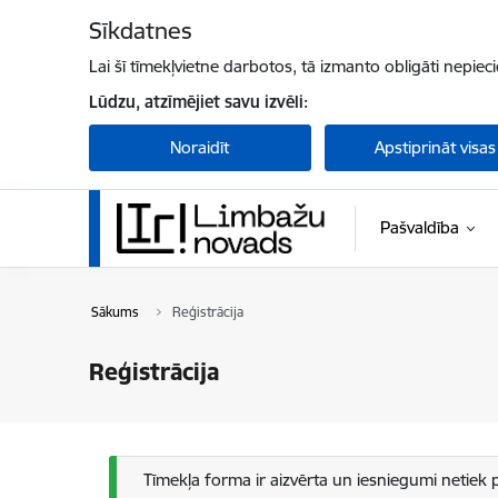
Pāriet uz lapas saturu
Sīkdatnes
Lai šī tīmekļvietne darbotos, tā izmanto obligāti nepiec
Lūdzu, atzīmējiet savu izvēli:
Noraidīt
Apstiprināt visas
Pašvaldība
Sākums
Reģistrācija
Reģistrācija
Statusa ziņojums
Tīmekļa forma ir aizvērta un iesniegumi netiek 