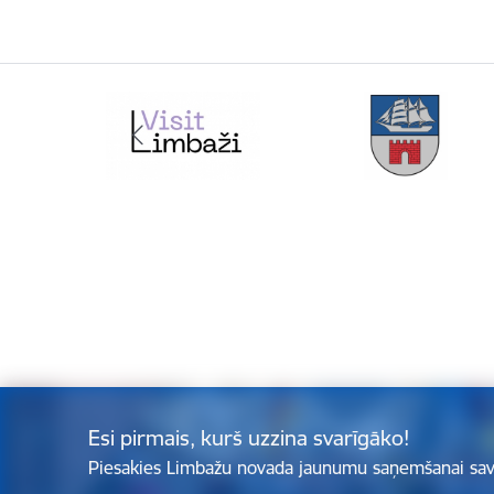
Esi pirmais, kurš uzzina svarīgāko!
Piesakies Limbažu novada jaunumu saņemšanai sav