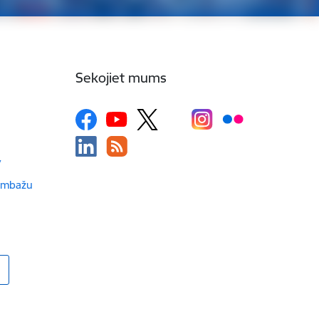
Sekojiet mums
v
Limbažu