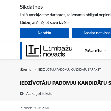
Pāriet uz lapas saturu
Sīkdatnes
Lai šī tīmekļvietne darbotos, tā izmanto obligāti nepiec
Lūdzu, atzīmējiet savu izvēli:
Noraidīt
Apstiprināt visas
Pašvaldība
Sākums
IEDZĪVOTĀJU PADOMJU KANDIDĀTU SARAKSTI
IEDZĪVOTĀJU PADOMJU KANDIDĀTU 
Atskaņot tekstu
Publicēts: 10.06.2026.