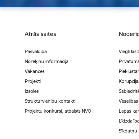
Kājene
Ātrās saites
Noderīg
Pašvaldība
Viegli lasī
Norēķinu informācija
Privātuma
Vakances
Piekļūsta
Projekti
Korupcij
Izsoles
Sabiedris
Struktūrvienību kontakti
Veselības
Projektu konkursi, atbalsts NVO
Lapas kar
Līdzdalīb
Sīkdatņu 