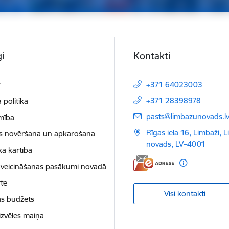
i
Kontakti
t
+371 64023003
+371 28398978
 politika
E-pasts:
pasts@limbazunovads.l
mība
Rīgas iela 16, Limbaži, 
as novēršana un apkarošana
novads, LV–4001
kā kārtība
 veicināšanas pasākumi novadā
te
Visi kontakti
as budžets
izvēles maiņa