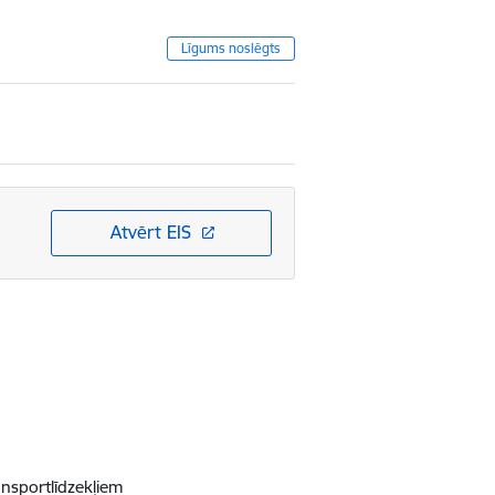
Līgums noslēgts
Atvērt EIS
nsportlīdzekļiem