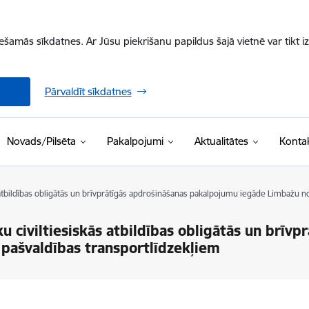
iešamās sīkdatnes. Ar Jūsu piekrišanu papildus šajā vietnē var tikt i
Pārvaldīt sīkdatnes
Novads/Pilsēta
Pakalpojumi
Aktualitātes
Kontak
 atbildības obligātās un brīvprātīgās apdrošināšanas pakalpojumu iegāde Limbažu n
 civiltiesiskās atbildības obligātās un brīvp
pašvaldības transportlīdzekļiem