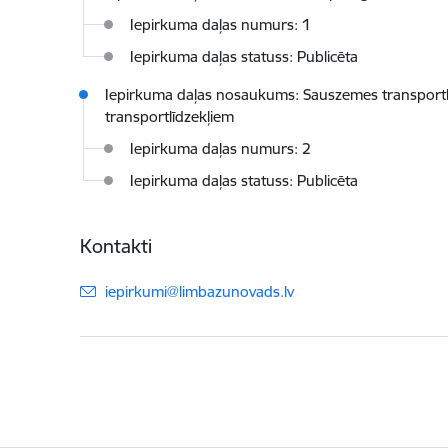
Iepirkuma daļas numurs: 1
Iepirkuma daļas statuss: Publicēta
Iepirkuma daļas nosaukums: Sauszemes transportlīd
transportlīdzekļiem
Iepirkuma daļas numurs: 2
Iepirkuma daļas statuss: Publicēta
Kontakti
E-pasts:
iepirkumi@limbazunovads.lv