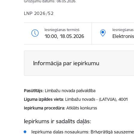
Grozījumu datums:
06.05.2026.
LNP 2026/52
Iesniegšanas termiņš
Iesniegšanas 
10:00, 18.05.2026
Elektroni
Informācija par iepirkumu
Pasūtītājs
Limbažu novada pašvaldība
Līguma izpildes vieta
Limbažu novads - (LATVIJA), 4001
Iepirkuma procedūra
Atklāts konkurss
Iepirkums ir sadalīts daļās:
Iepirkuma daļas nosaukums: Brīvprātīgā sauszemes