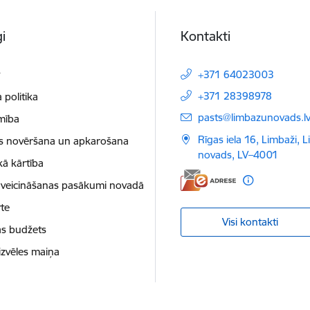
i
Kontakti
t
+371 64023003
+371 28398978
 politika
E-pasts:
pasts@limbazunovads.l
mība
Rīgas iela 16, Limbaži, 
as novēršana un apkarošana
novads, LV–4001
kā kārtība
 veicināšanas pasākumi novadā
te
Visi kontakti
as budžets
izvēles maiņa