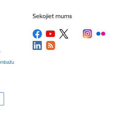
Sekojiet mums
v
Limbažu