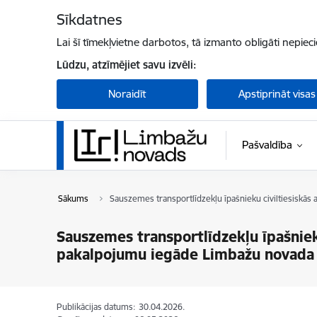
Pāriet uz lapas saturu
Sīkdatnes
Lai šī tīmekļvietne darbotos, tā izmanto obligāti nepiec
Lūdzu, atzīmējiet savu izvēli:
Noraidīt
Apstiprināt visas
Pašvaldība
Sākums
Sauszemes transportlīdzekļu īpašnieku civiltiesiskās
Sauszemes transportlīdzekļu īpašnieku
pakalpojumu iegāde Limbažu novada 
Publikācijas datums:
30.04.2026.