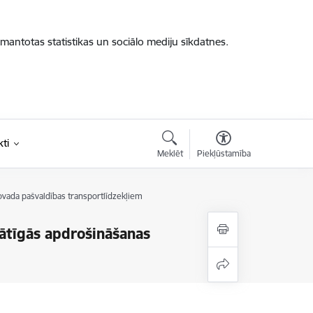
zmantotas statistikas un sociālo mediju sīkdatnes.
ti
Meklēt
Piekļūstamība
ovada pašvaldības transportlīdzekļiem
rātīgās apdrošināšanas