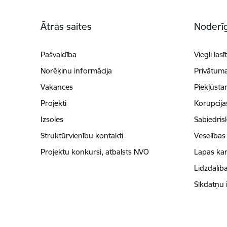
Kājene
Ātrās saites
Noderīg
Pašvaldība
Viegli lasī
Norēķinu informācija
Privātuma
Vakances
Piekļūsta
Projekti
Korupcij
Izsoles
Sabiedris
Struktūrvienību kontakti
Veselības
Projektu konkursi, atbalsts NVO
Lapas kar
Līdzdalīb
Sīkdatņu 