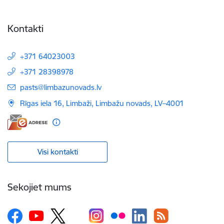
Kontakti
+371 64023003
+371 28398978
E-pasts:
pasts@limbazunovads.lv
Rīgas iela 16, Limbaži, Limbažu novads, LV–4001
Visi kontakti
Sekojiet mums