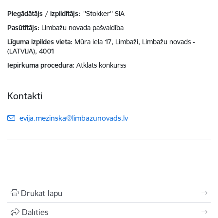
Piegādātājs / izpildītājs:
''Stokker'' SIA
Pasūtītājs
Limbažu novada pašvaldība
Līguma izpildes vieta
Mūra iela 17, Limbaži, Limbažu novads -
(LATVIJA), 4001
Iepirkuma procedūra
Atklāts konkurss
Kontakti
E-pasts:
evija.mezinska@limbazunovads.lv
Drukāt lapu
Dalīties