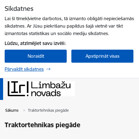
Pāriet uz lapas saturu
Sīkdatnes
Spied
lai meklētu
Enter
Lai šī tīmekļvietne darbotos, tā izmanto obligāti nepieciešamās
sīkdatnes. Ar Jūsu piekrišanu papildus šajā vietnē var tikt
izmantotas statistikas un sociālo mediju sīkdatnes.
Lūdzu, atzīmējiet savu izvēli:
Noraidīt
Apstiprināt visas
Pārvaldīt sīkdatnes
Sākums
Traktortehnikas piegāde
Traktortehnikas piegāde