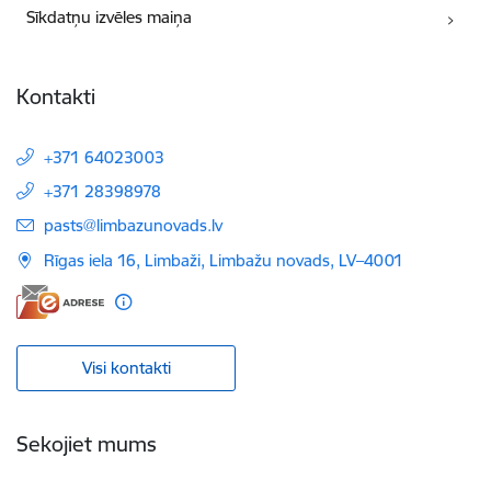
Sīkdatņu izvēles maiņa
Kontakti
+371 64023003
+371 28398978
E-pasts:
pasts@limbazunovads.lv
Rīgas iela 16, Limbaži, Limbažu novads, LV–4001
Visi kontakti
Sekojiet mums