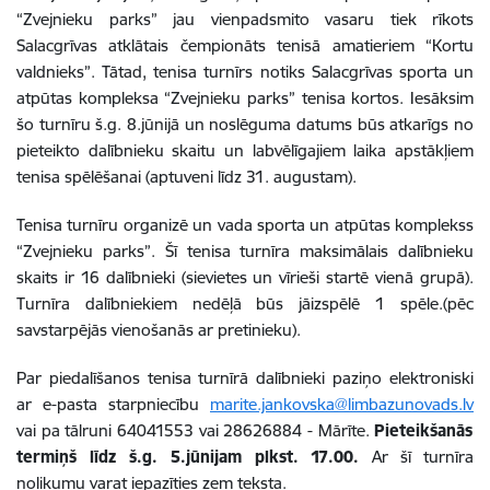
“Zvejnieku parks” jau vienpadsmito vasaru tiek rīkots
Salacgrīvas atklātais čempionāts tenisā amatieriem “Kortu
valdnieks”. Tātad, tenisa turnīrs notiks Salacgrīvas sporta un
atpūtas kompleksa “Zvejnieku parks” tenisa kortos. Iesāksim
šo turnīru š.g. 8.jūnijā un noslēguma datums būs atkarīgs no
pieteikto dalībnieku skaitu un labvēlīgajiem laika apstākļiem
tenisa spēlēšanai (aptuveni līdz 31. augustam).
Tenisa turnīru organizē un vada sporta un atpūtas komplekss
“Zvejnieku parks”. Šī tenisa turnīra maksimālais dalībnieku
skaits ir 16 dalībnieki (sievietes un vīrieši startē vienā grupā).
Turnīra dalībniekiem nedēļā būs jāizspēlē 1 spēle.(pēc
savstarpējās vienošanās ar pretinieku).
Par piedalīšanos tenisa turnīrā dalībnieki paziņo elektroniski
ar e-pasta starpniecību
marite.jankovska@limbazunovads.lv
vai pa tālruni 64041553 vai 28626884 - Mārīte.
Pieteikšanās
termiņš līdz š.g. 5.jūnijam plkst. 17.00.
Ar šī turnīra
nolikumu varat iepazīties zem teksta.