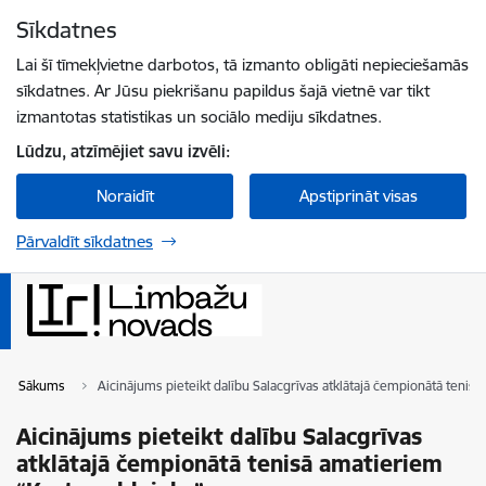
Pāriet uz lapas saturu
Sīkdatnes
Spied
lai meklētu
Enter
Lai šī tīmekļvietne darbotos, tā izmanto obligāti nepieciešamās
sīkdatnes. Ar Jūsu piekrišanu papildus šajā vietnē var tikt
izmantotas statistikas un sociālo mediju sīkdatnes.
Lūdzu, atzīmējiet savu izvēli:
Noraidīt
Apstiprināt visas
Pārvaldīt sīkdatnes
Sākums
Aicinājums pieteikt dalību Salacgrīvas atklātajā čempionātā tenis
Aicinājums pieteikt dalību Salacgrīvas
atklātajā čempionātā tenisā amatieriem