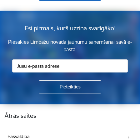
Esi pirmais, kurš uzzina svarīgāko!
Piesakies Limbažu novada jaunumu saņemšanai savā e-
pastā.
Kājene
Ātrās saites
Pašvaldība