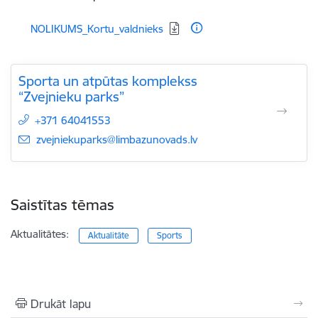
Lejupielādēt:
NOLIKUMS_Kortu_valdnieks
Sporta un atpūtas komplekss
“Zvejnieku parks”
+371 64041553
E-pasts:
zvejniekuparks@limbazunovads.lv
Saistītas tēmas
Aktualitātes:
Aktualitāte
Sports
Drukāt lapu