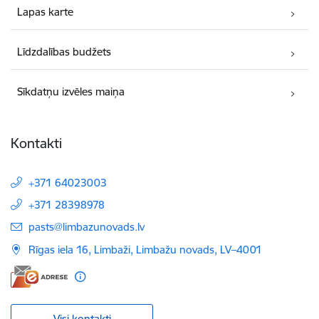
Lapas karte
Līdzdalības budžets
Sīkdatņu izvēles maiņa
Kontakti
+371 64023003
+371 28398978
E-pasts:
pasts@limbazunovads.lv
Rīgas iela 16, Limbaži, Limbažu novads, LV–4001
Visi kontakti