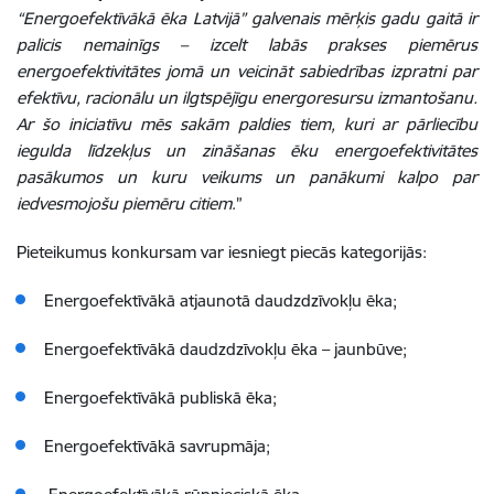
“Energoefektīvākā ēka Latvijā” galvenais mērķis gadu gaitā ir
palicis nemainīgs – izcelt labās prakses piemērus
energoefektivitātes jomā un veicināt sabiedrības izpratni par
efektīvu, racionālu un ilgtspējīgu energoresursu izmantošanu.
Ar šo iniciatīvu mēs sakām paldies tiem, kuri ar pārliecību
iegulda līdzekļus un zināšanas ēku energoefektivitātes
pasākumos un kuru veikums un panākumi kalpo par
iedvesmojošu piemēru citiem
.”
Pieteikumus konkursam var iesniegt piecās kategorijās:
Energoefektīvākā atjaunotā daudzdzīvokļu ēka;
Energoefektīvākā daudzdzīvokļu ēka – jaunbūve;
Energoefektīvākā publiskā ēka;
Energoefektīvākā savrupmāja;