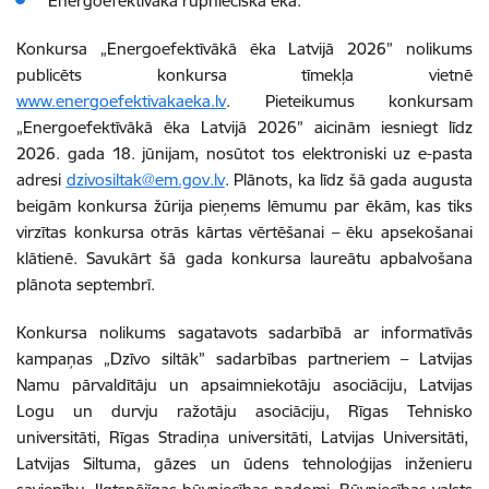
Energoefektīvākā rūpnieciskā ēka.
Konkursa „Energoefektīvākā ēka Latvijā 2026” nolikums
publicēts konkursa tīmekļa vietnē
www.energoefektivakaeka.lv
. Pieteikumus konkursam
„Energoefektīvākā ēka Latvijā 2026” aicinām iesniegt līdz
2026. gada 18. jūnijam, nosūtot tos elektroniski uz e-pasta
adresi
dzivosiltak@em.gov.lv
. Plānots, ka līdz šā gada augusta
beigām konkursa žūrija pieņems lēmumu par ēkām, kas tiks
virzītas konkursa otrās kārtas vērtēšanai – ēku apsekošanai
klātienē. Savukārt šā gada konkursa laureātu apbalvošana
plānota septembrī.
Konkursa nolikums sagatavots sadarbībā ar informatīvās
kampaņas „Dzīvo siltāk” sadarbības partneriem – Latvijas
Namu pārvaldītāju un apsaimniekotāju asociāciju, Latvijas
Logu un durvju ražotāju asociāciju, Rīgas Tehnisko
universitāti, Rīgas Stradiņa universitāti, Latvijas Universitāti,
Latvijas Siltuma, gāzes un ūdens tehnoloģijas inženieru