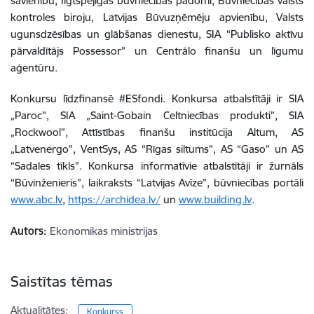
savienību, Ilgtspējīgas būvniecības padomi, Būvniecības valsts
kontroles biroju, Latvijas Būvuzņēmēju apvienību, Valsts
ugunsdzēsības un glābšanas dienestu, SIA “Publisko aktīvu
pārvaldītājs Possessor” un Centrālo finanšu un līgumu
aģentūru.
Konkursu līdzfinansē #ESfondi. Konkursa atbalstītāji ir SIA
„Paroc”, SIA „Saint-Gobain Celtniecības produkti”, SIA
„Rockwool”, Attīstības finanšu institūcija Altum, AS
„Latvenergo”, VentSys, AS “Rīgas siltums”, AS “Gaso” un AS
“Sadales tīkls”. Konkursa informatīvie atbalstītāji ir žurnāls
“Būvinženieris”, laikraksts “Latvijas Avīze”, būvniecības portāli
www.abc.lv
,
https://archidea.lv/
un
www.building.lv
.
Autors:
Ekonomikas ministrijas
Saistītas tēmas
Aktualitātes:
Konkurss