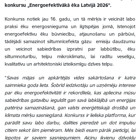
konkursu „Energoefektīvākā ēka Latvijā 2026”.
Konkurss notiek jau 16. gadu, un tā mērķis ir veicināt labo
praksi ēku energosnieguma un ilgtspējas jomā, īstenojot
energoefektīvu ēku būvniecību, atjaunošanu un pārbūvi,
tādējādi samazinot siltumnīcefekta gāzu emisiju daudzumu
un veicinot sabiedrības izpratni par labbūtību, ēku
siltumnoturību, telpu mikroklimatu, lai radītu veselīgu,
kvalitatīvu un arhitektoniski izteiksmīgu dzīves telpu.
“
Savas mājas un apkārtējās vides sakārtošana ir katra
saimnieka goda lieta. Šobrīd iedzīvotāju un uzņēmēju interese
par ēku energoefektivitāti ir rekordliela, kas apliecina mūsu
sabiedrības gatavību ieguldīt gan savā labklājībā un enerģijas
patēriņa samazināšanā, gan valsts enerģētiskajā drošībā un
klimata mērķu sasniegšanā. Konkurss ir lieliska platforma, kur
parādīt savu labo darbu, dalīties pieredzē un dot impulsu
citiem sekot šim piemēram. Mēs bieži esam pārāk pieticīgi, lai
lepotos ar saviem sasniegumiem. Aicinu ikvienu dzīvokļu