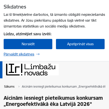
Pāriet uz lapas saturu
Sīkdatnes
Spied
lai meklētu
Enter
Lai šī tīmekļvietne darbotos, tā izmanto obligāti nepieciešamās
sīkdatnes. Ar Jūsu piekrišanu papildus šajā vietnē var tikt
izmantotas statistikas un sociālo mediju sīkdatnes.
Lūdzu, atzīmējiet savu izvēli:
Noraidīt
Apstiprināt visas
Pārvaldīt sīkdatnes
Sākums
Aicinām iesniegt pieteikumus konkursam „Energoefektīvākā ēka L
Aicinām iesniegt pieteikumus konkursam
„Energoefektīvākā ēka Latvijā 2026”