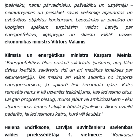
īpašnieku, namu pārvaldnieku, pašvaldību un uzņēmēju –
nekautrējieties un piesakiet savus veiksmīgi atjaunotos un
uzbūvētos objektus konkursam. Leposimies ar paveikto un
kopīgiem spēkiem turpināsim veidot Latviju par
energoefektīvu, ilgtspējīgu un skaistu valsti!
” uzsver
ekonomikas ministrs Viktors Valainis
.
Klimata un enerģētikas ministrs Kaspars Melnis
:
“
Energoefektīvas ēkas nozīmē sakārtotu īpašumu, augstāku
dzīves kvalitāti, sakārtotu vidi un arī mazākas izmaksas par
siltumenerģiju. Tas mazina arī valsts atkarību no importa
energoresursiem, ja apkurē tiek izmantota gāze. Katrs
renovēts nams ir kā uzvarēts izaicinājums, kas iedvesmo citus.
Lai gan progress pieaug, mums jābūt vēl ambiciozākiem – ēku
atjaunošanas temps Latvijā ir būtiski jāpalielina. Aicinu uzteikt
padarīto, lai iedvesmotu katru, kurš vēl šaubās.
”
Helēna Endriksone, Latvijas Būvinženieru savienības
valdes priekšsēdētāja 1. vietniece
: “
Konkursa