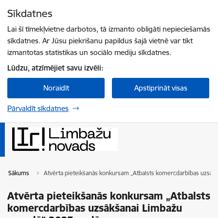
Pāriet uz lapas saturu
Sīkdatnes
Spied
lai meklētu
Enter
Lai šī tīmekļvietne darbotos, tā izmanto obligāti nepieciešamās
sīkdatnes. Ar Jūsu piekrišanu papildus šajā vietnē var tikt
izmantotas statistikas un sociālo mediju sīkdatnes.
Lūdzu, atzīmējiet savu izvēli:
Noraidīt
Apstiprināt visas
Pārvaldīt sīkdatnes
Sākums
Atvērta pieteikšanās konkursam „Atbalsts komercdarbības uzsāk
Atvērta pieteikšanās konkursam „Atbalsts
komercdarbības uzsākšanai Limbažu