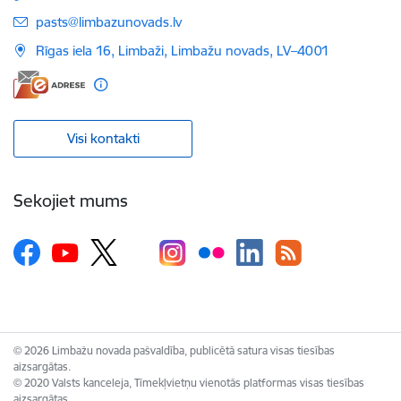
E-pasts:
pasts@limbazunovads.lv
Rīgas iela 16, Limbaži, Limbažu novads, LV–4001
Visi kontakti
Sekojiet mums
© 2026 Limbažu novada pašvaldība, publicētā satura visas tiesības
aizsargātas.
© 2020 Valsts kanceleja, Tīmekļvietņu vienotās platformas visas tiesības
aizsargātas.