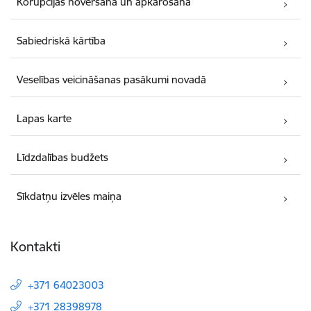
Korupcijas novēršana un apkarošana
Sabiedriskā kārtība
Veselības veicināšanas pasākumi novadā
Lapas karte
Līdzdalības budžets
Sīkdatņu izvēles maiņa
Kontakti
+371 64023003
+371 28398978