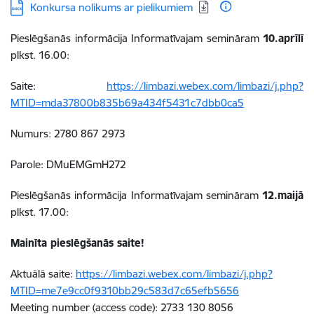
Lejupielādēt:
Konkursa nolikums ar pielikumiem
Pieslēgšanās informācija
Informatīvajam semināram
10.aprīlī
plkst. 16.00:
Saite:
https://limbazi.webex.com/limbazi/j.php?
MTID=mda37800b835b69a434f5431c7dbb0ca5
Numurs: 2780 867 2973
Parole: DMuEMGmH272
Pieslēgšanās informācija Informatīvajam semināram
12.maijā
plkst. 17.00:
Mainīta pieslēgšanās saite!
Aktuālā saite:
https://limbazi.webex.com/limbazi/j.php?
MTID=me7e9cc0f9310bb29c583d7c65efb5656
Meeting number (access code): 2733 130 8056