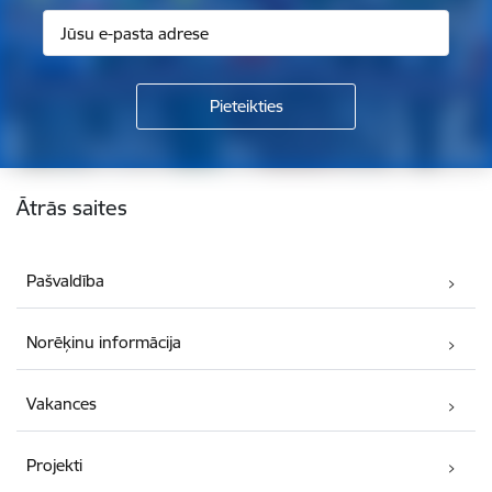
Kājene
Ātrās saites
Pašvaldība
Norēķinu informācija
Vakances
Projekti