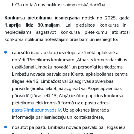
brīža un tajā nav notikusi saimnieciskā darbība.
Konkursa pieteikumu iesniegšana
notiek no 2025. gada
1.aprīļa līdz 30.maijam
. Lai piedalītos konkursā ir
nepieciešams sagatavot konkursa pieteikumu atbilstoši
konkursa nolikumā noteiktajām prasībām un iesniegt to:
cauršūtu (caurauklotu) ievietojot aizlīmētā aploksnē ar
norādi “Pieteikums konkursam „Atbalsts komercdarbības
uzsākšanai Limbažu novadā” un personīgi iesniedzams
Limbažu novada pašvaldības Klientu apkalpošanas centrā
(Rīgas ielā 16, Limbažos) vai Salacgrīvas apvienības
pārvaldē (Smilšu ielā 9, Salacgrīvā) vai Alojas apvienības
pārvaldē (Jūras ielā 13, Alojā) iesūtot papildus konkursa
pieteikumu elektroniskā formā uz e-pasta adresi:
pasts@limbazunovads.lv
. Uz aploksnes jānorāda
informācija par iesniedzēju un kontaktadrese;
nosūtot pa pastu Limbažu novada pašvaldībai, Rīgas ielā