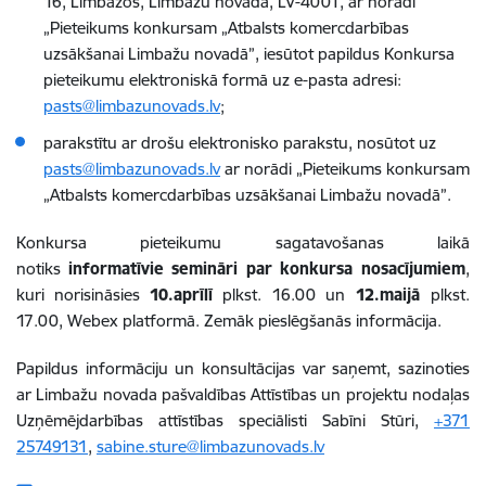
16, Limbažos, Limbažu novadā, LV-4001, ar norādi
„Pieteikums konkursam „Atbalsts komercdarbības
uzsākšanai Limbažu novadā”, iesūtot papildus Konkursa
pieteikumu elektroniskā formā uz e-pasta adresi:
pasts@limbazunovads.lv
;
parakstītu ar drošu elektronisko parakstu, nosūtot uz
pasts@limbazunovads.lv
ar norādi „Pieteikums konkursam
„Atbalsts komercdarbības uzsākšanai Limbažu novadā”.
Konkursa pieteikumu sagatavošanas laikā
notiks
informatīvie semināri par konkursa nosacījumiem
,
kuri norisināsies
10.aprīlī
plkst. 16.00 un
12.maijā
plkst.
17.00, Webex platformā.
Zemāk pieslēgšanās informācija.
Papildus informāciju un konsultācijas var saņemt, sazinoties
ar Limbažu novada pašvaldības Attīstības un projektu nodaļas
Uzņēmējdarbības attīstības speciālisti Sabīni Stūri,
+371
25749131
,
sabine.sture@limbazunovads.lv