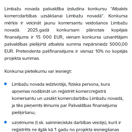
Limbažu novada pašvaldība izsludina konkursu “Atbalsts
komercdarbības uzsākšanai Limbažu novadā”. Konkursa
mērķis ir veicināt jaunu komersantu veidošanos Limbažu
novadā. 2025.gadā konkursam plānotais kopējais
finansējums ir 15 000 EUR,
vienam konkursa uzvarētājam
pašvaldības piešķirtā atbalsta summa nepārsniedz
5000,00
EUR
. Pretendenta pašfinansējums ir vismaz 10% no kopējās
projekta summas.
Konkursa pieteikumu var iesniegt:
Limbažu novada iedzīvotājs, fiziska persona, kura
apņemas nodibināt un reģistrēt komercreģistrā
komersantu un uzsākt komercdarbību Limbažu novadā,
ja tiks pieņemts lēmums par Pašvaldības finansējuma
piešķiršanu;
uzņēmums (t.sk. saimnieciskās darbības veicējs), kurš ir
reģistrēts ne ilgāk kā 1 gadu no projekta iesniegšanas