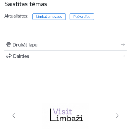
Saistītas tēmas
Aktualitātes:
Limbažu novads
Pašvaldība
Drukāt lapu
Dalīties