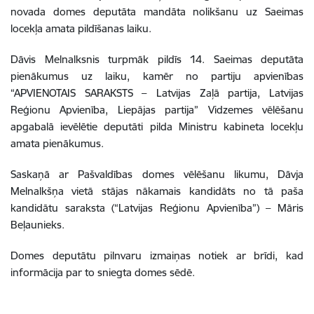
novada domes deputāta mandāta nolikšanu uz Saeimas
locekļa amata pildīšanas laiku.
Dāvis Melnalksnis turpmāk pildīs 14. Saeimas deputāta
pienākumus uz laiku, kamēr no partiju apvienības
“APVIENOTAIS SARAKSTS –
Latvijas Zaļā partija, Latvijas
Reģionu Apvienība, Liepājas partija” Vidzemes vēlēšanu
apgabalā ievēlētie deputāti pilda Ministru kabineta locekļu
amata pienākumus.
Saskaņā ar Pašvaldības domes vēlēšanu likumu, Dāvja
Melnalkšņa vietā stājas nākamais kandidāts no tā paša
kandidātu saraksta (“Latvijas Reģionu Apvienība”) – Māris
Beļaunieks.
Domes deputātu pilnvaru izmaiņas notiek ar brīdi, kad
informācija par to sniegta domes sēdē.