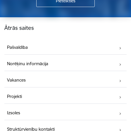
Kājene
Ātrās saites
Pašvaldība
Norēķinu informācija
Vakances
Projekti
Izsoles
Struktūrvienību kontakti