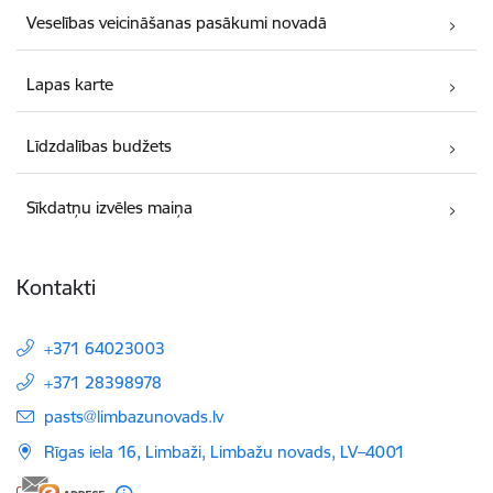
Veselības veicināšanas pasākumi novadā
Lapas karte
Līdzdalības budžets
Sīkdatņu izvēles maiņa
Kontakti
+371 64023003
+371 28398978
E-pasts:
pasts@limbazunovads.lv
Rīgas iela 16, Limbaži, Limbažu novads, LV–4001