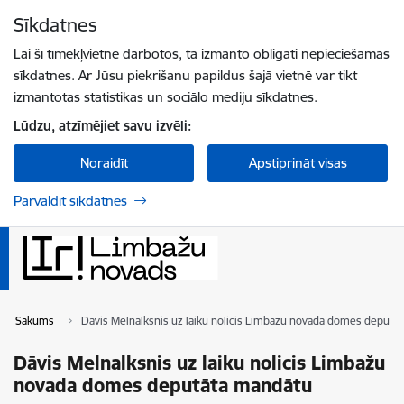
Pāriet uz lapas saturu
Sīkdatnes
Spied
lai meklētu
Enter
Lai šī tīmekļvietne darbotos, tā izmanto obligāti nepieciešamās
sīkdatnes. Ar Jūsu piekrišanu papildus šajā vietnē var tikt
izmantotas statistikas un sociālo mediju sīkdatnes.
Lūdzu, atzīmējiet savu izvēli:
Noraidīt
Apstiprināt visas
Pārvaldīt sīkdatnes
Sākums
Dāvis Melnalksnis uz laiku nolicis Limbažu novada domes deputā
Dāvis Melnalksnis uz laiku nolicis Limbažu
novada domes deputāta mandātu