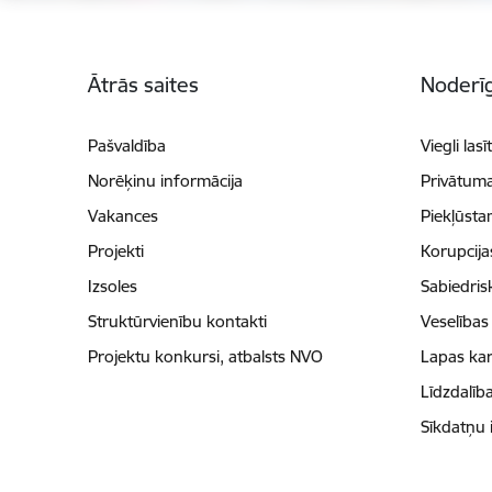
Kājene
Ātrās saites
Noderīg
Pašvaldība
Viegli lasī
Norēķinu informācija
Privātuma
Vakances
Piekļūsta
Projekti
Korupcij
Izsoles
Sabiedris
Struktūrvienību kontakti
Veselības
Projektu konkursi, atbalsts NVO
Lapas kar
Līdzdalīb
Sīkdatņu 