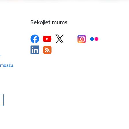
Sekojiet mums
v
Limbažu