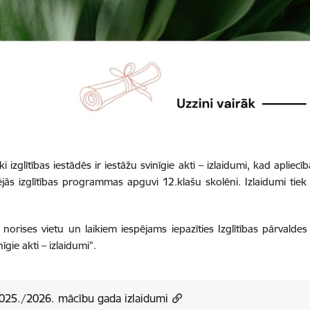
 izglītības iestādēs ir iestāžu svinīgie akti – izlaidumi, kad apliec
jās izglītības programmas apguvi 12.klašu skolēni. Izlaidumi tiek 
orises vietu un laikiem iespējams iepazīties Izglītības pārvald
gie akti – izlaidumi”.
2025./2026. mācību gada izlaidumi