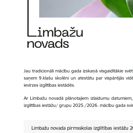
Jau tradicionāli mācību gada izskaņā visgaidītākie svētki
saņem 9.klašu skolēni un atestātu par vispārējās vidē
ievirzes izglītības iestādēs.
Ar Limbažu novadā plānotajiem izlaidumu datumiem, n
izglītības iestāžu/ grupu 2025./2026. mācību gada svinī
Limbažu novada pirmsskolas izglītības iestāžu 