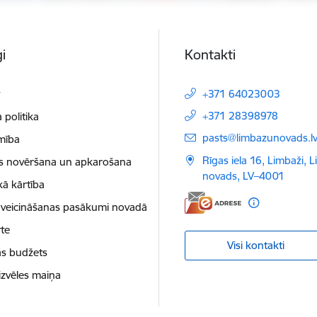
i
Kontakti
t
+371 64023003
+371 28398978
 politika
E-pasts:
pasts@limbazunovads.l
mība
Rīgas iela 16, Limbaži, 
as novēršana un apkarošana
novads, LV–4001
kā kārtība
 veicināšanas pasākumi novadā
te
Visi kontakti
as budžets
izvēles maiņa