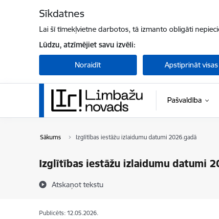
Pāriet uz lapas saturu
Sīkdatnes
Lai šī tīmekļvietne darbotos, tā izmanto obligāti nepiec
Lūdzu, atzīmējiet savu izvēli:
Noraidīt
Apstiprināt visas
Pašvaldība
Sākums
Izglītības iestāžu izlaidumu datumi 2026.gadā
Izglītības iestāžu izlaidumu datumi 
Atskaņot tekstu
Publicēts: 12.05.2026.