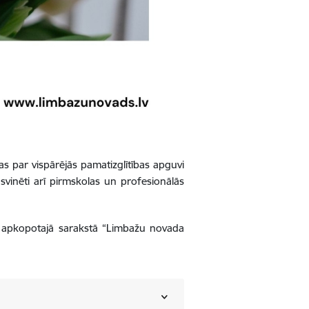
ības par vispārējās pamatizglītības apguvi
svinēti arī pirmskolas un profesionālās
es apkopotajā sarakstā “Limbažu novada