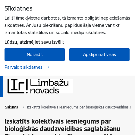
Pāriet uz lapas saturu
Sīkdatnes
Spied
lai meklētu
Enter
Lai šī tīmekļvietne darbotos, tā izmanto obligāti nepieciešamās
sīkdatnes. Ar Jūsu piekrišanu papildus šajā vietnē var tikt
izmantotas statistikas un sociālo mediju sīkdatnes.
Lūdzu, atzīmējiet savu izvēli:
Noraidīt
Apstiprināt visas
Pārvaldīt sīkdatnes
Sākums
Izskatīts kolektīvais iesniegums par bioloģiskās daudzveidības 
Izskatīts kolektīvais iesniegums par
bioloģiskās daudzveidības saglabāšanu