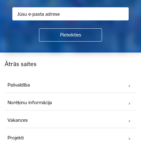
Kājene
Ātrās saites
Pašvaldība
Norēķinu informācija
Vakances
Projekti