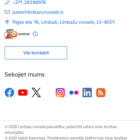
+371 28398978
E-pasts:
pasts@limbazunovads.lv
Rīgas iela 16, Limbaži, Limbažu novads, LV–4001
Visi kontakti
Sekojiet mums
© 2026 Limbažu novada pašvaldība, publicētā satura visas tiesības
aizsargātas.
© 2020 Valsts kanceleja, Tīmekļvietņu vienotās platformas visas tiesības