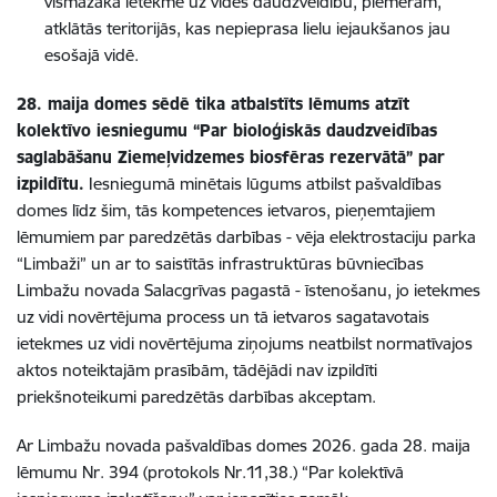
vismazākā ietekme uz vides daudzveidību, piemēram,
atklātās teritorijās, kas nepieprasa lielu iejaukšanos jau
esošajā vidē.
28. maija domes sēdē tika atbalstīts lēmums atzīt
kolektīvo iesniegumu “Par bioloģiskās daudzveidības
saglabāšanu Ziemeļvidzemes biosfēras rezervātā” par
izpildītu.
Iesniegumā minētais lūgums atbilst pašvaldības
domes līdz šim, tās kompetences ietvaros, pieņemtajiem
lēmumiem par paredzētās darbības - vēja elektrostaciju parka
“Limbaži” un ar to saistītās infrastruktūras būvniecības
Limbažu novada Salacgrīvas pagastā - īstenošanu, jo ietekmes
uz vidi novērtējuma process un tā ietvaros sagatavotais
ietekmes uz vidi novērtējuma ziņojums neatbilst normatīvajos
aktos noteiktajām prasībām, tādējādi nav izpildīti
priekšnoteikumi paredzētās darbības akceptam.
Ar Limbažu novada pašvaldības domes 2026. gada 28. maija
lēmumu Nr. 394 (protokols Nr.11,38.) “Par kolektīvā