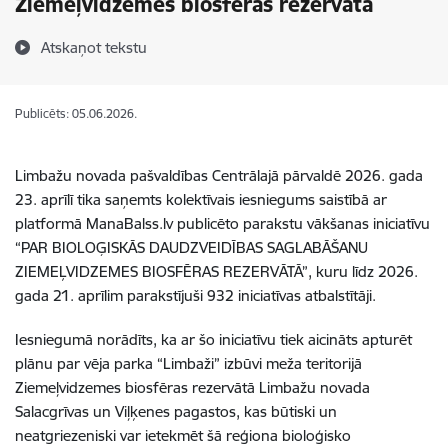
Ziemeļvidzemes biosfēras rezervātā
Atskaņot tekstu
Publicēts: 05.06.2026.
Limbažu novada pašvaldības Centrālajā pārvaldē 2026. gada
23. aprīlī tika saņemts kolektīvais iesniegums saistībā ar
platformā ManaBalss.lv publicēto parakstu vākšanas iniciatīvu
“PAR BIOLOĢISKĀS DAUDZVEIDĪBAS SAGLABĀŠANU
ZIEMEĻVIDZEMES BIOSFĒRAS REZERVĀTĀ”, kuru līdz 2026.
gada 21. aprīlim parakstījuši 932 iniciatīvas atbalstītāji.
Iesniegumā norādīts, ka ar šo iniciatīvu tiek aicināts apturēt
plānu par vēja parka “Limbaži” izbūvi meža teritorijā
Ziemeļvidzemes biosfēras rezervātā Limbažu novada
Salacgrīvas un Viļķenes pagastos, kas būtiski un
neatgriezeniski var ietekmēt šā reģiona bioloģisko