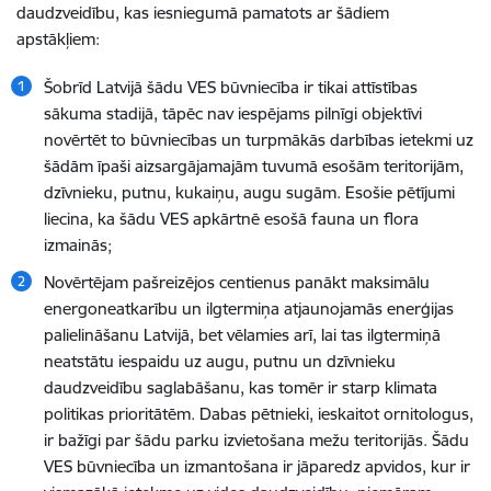
daudzveidību, kas iesniegumā pamatots ar šādiem
apstākļiem:
Šobrīd Latvijā šādu VES būvniecība ir tikai attīstības
sākuma stadijā, tāpēc nav iespējams pilnīgi objektīvi
novērtēt to būvniecības un turpmākās darbības ietekmi uz
šādām īpaši aizsargājamajām tuvumā esošām teritorijām,
dzīvnieku, putnu, kukaiņu, augu sugām. Esošie pētījumi
liecina, ka šādu VES apkārtnē esošā fauna un flora
izmainās;
Novērtējam pašreizējos centienus panākt maksimālu
energoneatkarību un ilgtermiņa atjaunojamās enerģijas
palielināšanu Latvijā, bet vēlamies arī, lai tas ilgtermiņā
neatstātu iespaidu uz augu, putnu un dzīvnieku
daudzveidību saglabāšanu, kas tomēr ir starp klimata
politikas prioritātēm. Dabas pētnieki, ieskaitot ornitologus,
ir bažīgi par šādu parku izvietošana mežu teritorijās. Šādu
VES būvniecība un izmantošana ir jāparedz apvidos, kur ir