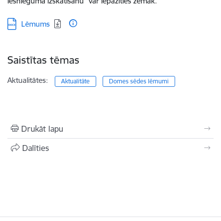
iesnieguma izskatīšanu” var iepazīties zemāk.
Lejupielādēt:
Lēmums
Saistītas tēmas
Aktualitātes:
Aktualitāte
Domes sēdes lēmumi
Drukāt lapu
Dalīties