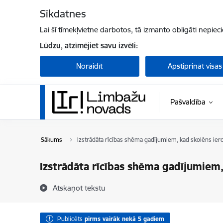
Pāriet uz lapas saturu
Sīkdatnes
Lai šī tīmekļvietne darbotos, tā izmanto obligāti nepiec
Lūdzu, atzīmējiet savu izvēli:
Noraidīt
Apstiprināt visas
Pašvaldība
Sākums
Izstrādāta rīcības shēma gadījumiem, kad skolēns iero
Izstrādāta rīcības shēma gadījumiem,
Atskaņot tekstu
Publicēts
pirms vairāk nekā 5 gadiem