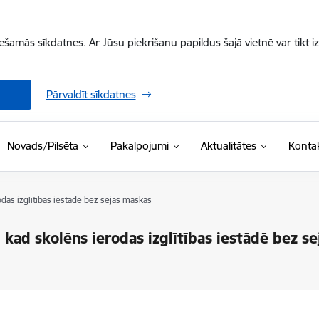
iešamās sīkdatnes. Ar Jūsu piekrišanu papildus šajā vietnē var tikt i
Pārvaldīt sīkdatnes
Novads/Pilsēta
Pakalpojumi
Aktualitātes
Kontak
das izglītības iestādē bez sejas maskas
 kad skolēns ierodas izglītības iestādē bez s