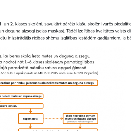
un 2. klases skolēni, savukārt pārējo klašu skolēni varēs piedalītie
 deguna aizsegi (sejas maskas). Tādēļ Izglītības kvalitātes valsts d
iju ir izstrādājis rīcības shēmu izglītības iestādēm gadījumiem, ja 