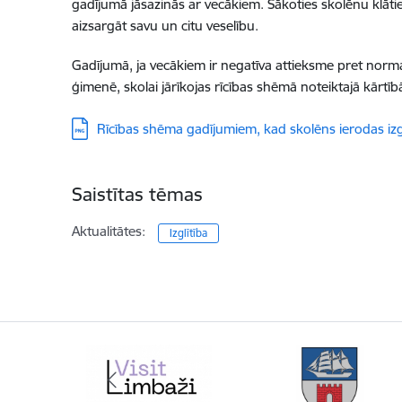
gadījumā jāsazinās ar vecākiem. Sākoties skolēnu kl
aizsargāt savu un citu veselību.
Gadījumā, ja vecākiem ir negatīva attieksme pret norma
ģimenē, skolai jārīkojas rīcības shēmā noteiktajā kārtīb
Lejupielādēt:
Rīcības shēma gadījumiem, kad skolēns ierodas izg
Saistītas tēmas
Aktualitātes:
Izglītība