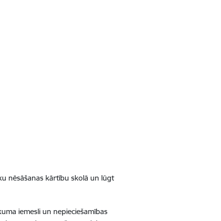
asku nēsāšanas kārtību skolā un lūgt
kuma iemesli un nepieciešamības