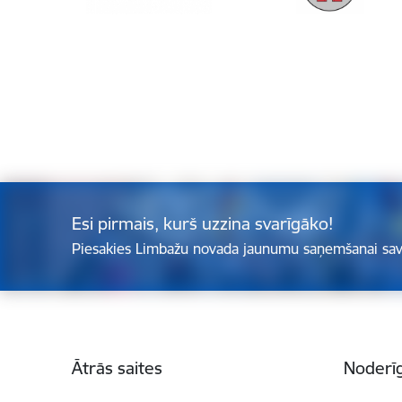
Esi pirmais, kurš uzzina svarīgāko!
Piesakies Limbažu novada jaunumu saņemšanai sav
Kājene
Ātrās saites
Noderīg