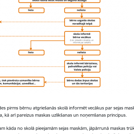
 iestādes pirms bērnu atgriešanās skolā informēt vecākus par sejas m
, kā arī pareizus maskas uzlikšanas un noņemšanas principus.
iņam kāda no skolā pieejamām sejas maskām, jāpārrunā maskas trū