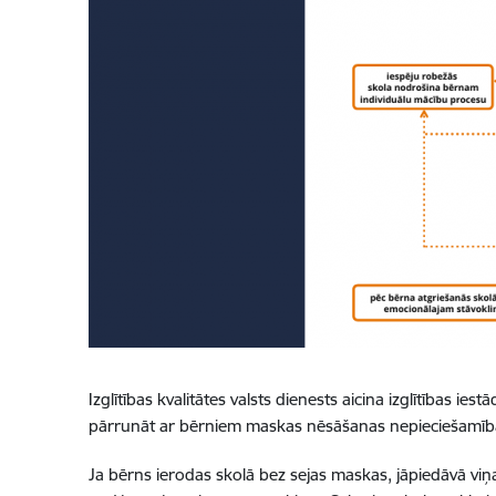
Izglītības kvalitātes valsts dienests aicina izglītības
pārrunāt ar bērniem maskas nēsāšanas nepieciešamība
Ja bērns ierodas skolā bez sejas maskas, jāpiedāvā v