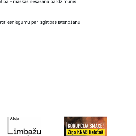
ūtība – maskas nēsāšana palīdz mums
tīt iesniegumu par izglītības īstenošanu