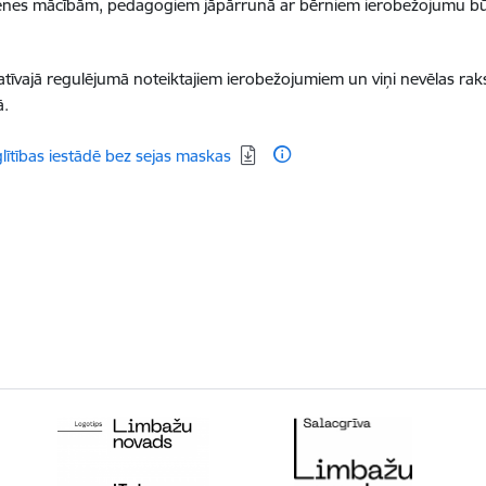
ātienes mācībām, pedagogiem jāpārrunā ar bērniem ierobežojumu b
tīvajā regulējumā noteiktajiem ierobežojumiem un viņi nevēlas raks
ā.
lītības iestādē bez sejas maskas