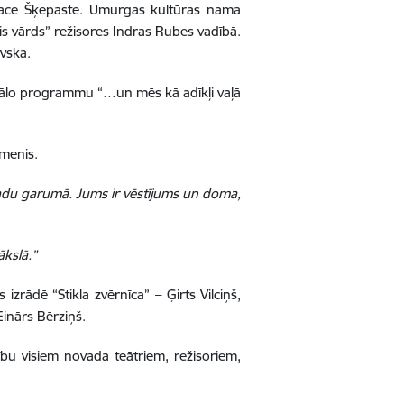
 Dace Šķepaste. Umurgas kultūras nama
ais vārds” režisores Indras Rubes vadībā.
ovska.
zikālo programmu “…un mēs kā adīkļi vaļā
īmenis.
 gadu garumā. Jums ir vēstījums un doma,
ākslā.”
zrādē “Stikla zvērnīca” – Ģirts Vilciņš,
Einārs Bērziņš.
bu visiem novada teātriem, režisoriem,