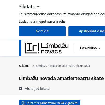
Pāriet uz lapas saturu
Sīkdatnes
Lai šī tīmekļvietne darbotos, tā izmanto obligāti nepiec
Lūdzu, atzīmējiet savu izvēli:
Noraidīt
Apstiprināt visas
Pašvaldība
Sākums
Limbažu novada amatierteātru skate 2023
Limbažu novada amatierteātru skate
Atskaņot tekstu
Publicēts
pirms vairāk nekā 2 gadiem