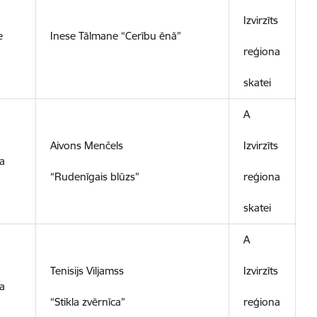
Izvirzīts
e
Inese Tālmane “Cerību ēnā”
reģiona
skatei
A
Aivons Menčels
Izvirzīts
a
“Rudenīgais blūzs”
reģiona
skatei
A
Tenisijs Viljamss
Izvirzīts
a
“Stikla zvērnīca”
reģiona