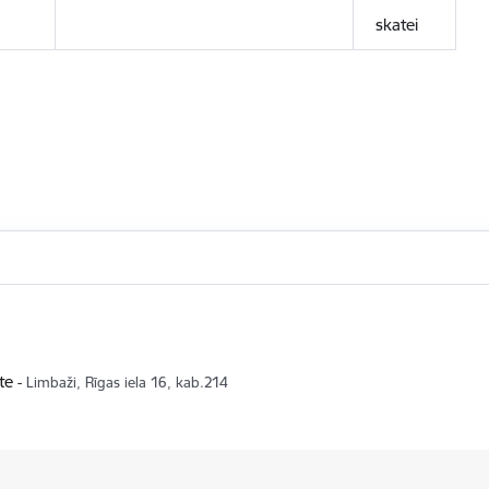
skatei
te
-
Limbaži, Rīgas iela 16, kab.214