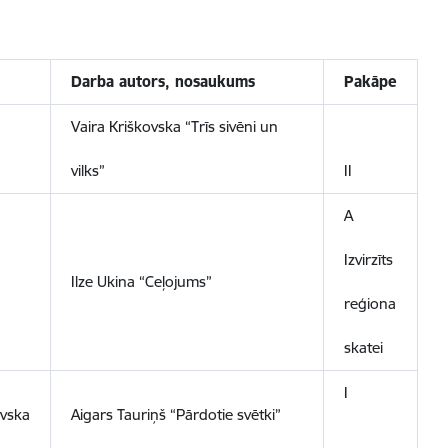
Darba autors, nosaukums
Pakāpe
Vaira Kriškovska “Trīs sivēni un
vilks”
II
A
Izvirzīts
Ilze Ukina “Ceļojums”
reģiona
skatei
I
ovska
Aigars Tauriņš “Pārdotie svētki”