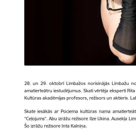
28. un 29. oktobrī Limbažos norisinājās Limbažu nov
amatierteātru iestudējumus. Skati vērtēja eksperti Ri
Kultūras akadēmijas profesors, režisors un aktieris. Labā
Skate iesākās ar Pociema kultūras nama amatierteātri, 
“Ceļojums”. Abu izrāžu režisore Ilze Ukina. Ausekļa Lim
Šo izrāžu režisore Inta Kalniņa.