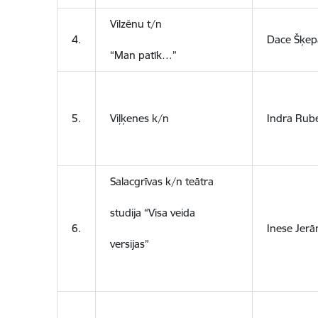
Vilzēnu t/n
4.
Dace Šķep
“Man patīk…”
5.
Viļķenes k/n
Indra Rub
Salacgrīvas k/n teātra
studija “Visa veida
6.
Inese Jerā
versijas”