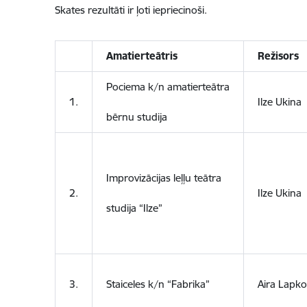
Skates rezultāti ir ļoti iepriecinoši.
Amatierteātris
Režisors
Pociema k/n amatierteātra
1.
Ilze Ukina
bērnu studija
Improvizācijas leļļu teātra
2.
Ilze Ukina
studija “Ilze”
3.
Staiceles k/n “Fabrika”
Aira Lapk