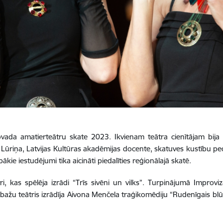
ada amatierteātru skate 2023. Ikvienam teātra cienītājam bija 
ta Lūriņa, Latvijas Kultūras akadēmijas docente, skatuves kustību 
kie iestudējumi tika aicināti piedalīties reģionālajā skatē.
kas spēlēja izrādi “Trīs sivēni un vilks”. Turpinājumā Improvizāc
bažu teātris izrādīja Aivona Menčela traģikomēdiju “Rudenīgais blūzs