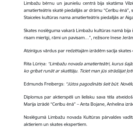
Limbažu bērnu un jauniešu centrā bija skatāma Vilzē
amatierteātris skatē piedalījās ar drāmu “Cerību ēnā”, 
Staiceles kultūras nama amatierteātris piedalījās ar Aig
Skates noslēguma vakarā Limbažu kultūras namā bija ies
risam mierīgi, rāmi un pavisam…”, režisore Inese Jerān
Atzinīgus vārdus par redzētajām izrādēm sacīja skates e
Rita Lūriņa:
“Limbažu novada amatierteātri, kurus šajās
ko gribat runāt ar skatītāju. Ticiet man jūs strādājat ļoti 
Edmunds Freibergs:
“Jūtos pagodināts šeit būt. Novēlu
Diplomus par aktierspēli un lielisku sava tēla atveidoš
Marija izrādē “Cerību ēnā” – Anta Bojane, Anhelina izrād
Noslēgumā Limbažu novada Kultūras pārvaldes vadītāja
aktieriem un skates ekspertiem.