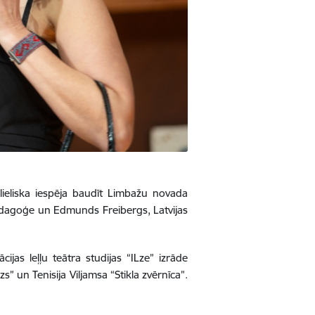
lieliska iespēja baudīt Limbažu novada
pedagoģe un Edmunds Freibergs, Latvijas
ijas leļļu teātra studijas “ILze” izrāde
” un Tenisija Viljamsa “Stikla zvērnīca”.