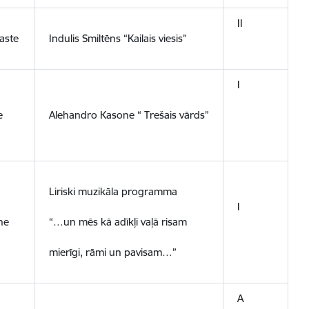
II
aste
Indulis Smiltēns “Kailais viesis”
I
e
Alehandro Kasone “ Trešais vārds”
Liriski muzikāla programma
I
ne
“…un mēs kā adīkļi vaļā risam
mierīgi, rāmi un pavisam…”
A