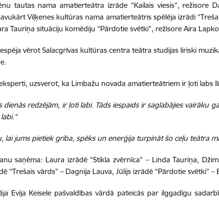
nu tautas nama amatierteātra izrāde “Kailais viesis”, režisore
savukārt Viļķenes kultūras nama amatierteātris spēlēja izrādi “Treš
ara Tauriņa situāciju komēdiju “Pārdotie svētki”, režisore Aira Lapk
pēja vērot Salacgrīvas kultūras centra teātra studijas liriski mu
e.
ksperti, uzsverot, ka Limbažu novada amatierteātriem ir ļoti labs l
 dienās redzējām, ir ļoti labi. Tāds iespaids ir saglabājies vairāku
labi.”
, lai jums pietiek griba, spēks un enerģija turpināt šo ceļu teātra m
anu saņēma: Laura izrādē “Stikla zvērnīca” – Linda Tauriņa, Džims i
ē “Trešais vārds” – Dagnija Lauva, Jūlijs izrādē “Pārdotie svētki” – 
 Evija Keisele pašvaldības vārdā pateicās par ilggadīgu sadarbī